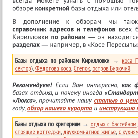
всегда можете узнать с помощью п
обзоре
конкретной
базы отдыха или отел
В дополнение к обзорам мы так
справочник адресов и телефонов
всех б
Кирилловки
по районам
― он находитс
разделах
― например, в «Косе Пересыпь
Базы отдыха по районам Кирилловки
→
коса 
сектор
),
Федотова коса
,
Степок
,
остров Бирючий
.
Рекомендуем!
Если Вам интересно,
как 
базах отдыха, и почему иногда
«Стандарт
«Люкса»
, прочитайте нашу
статью о цен
году,
обзор нашего курорта
и
инструкцию 
Базы отдыха по критериям
→
отдых с бассейном
стоящие коттеджи
,
двухкомнатное жилье
,
с кухня