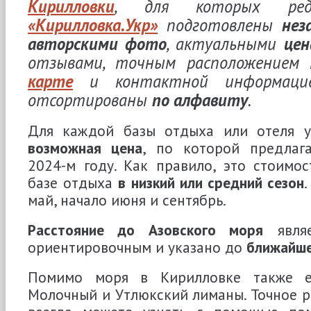
Кирилловки
, для которых реда
«Кирилловка.Укр»
подготовлены
нез
авторскими фото
, актуальными
цен
отзывами, точным расположением
карте
и контактной информацие
отсортированы
по алфавиту
.
Для каждой базы отдыха или отеля 
возможная цена
, по которой предлаг
2024-м году. Как правило, это стоимо
базе отдыха
в низкий или средний сезон
май, начало июня и сентябрь.
Расстояние до Азовского моря
являе
ориентировочным и указано до
ближайше
Помимо моря в Кирилловке также 
Молочный и Утлюкский лиманы. Точное р