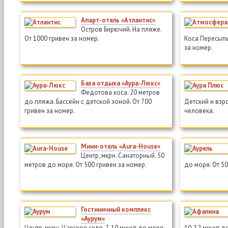
Апарт-отель «Атлантис»
Остров Бирючий. На пляже.
От 1000 гривен за номер.
Коса Пересыпь.
за номер.
База отдыха «Аура-Люкс»
Федотова коса. 20 метров
до пляжа. Бассейн с детской зоной. От 700
Детский и взр
гривен за номер.
человека.
Мини-отель «Aura-House»
Центр, мкрн. Санаторный. 50
метров до моря. От 500 гривен за номер.
до моря. От 50
Гостиничный комплекс
«Аурум»
Центр, мкрн. Царское село. 7-10 минут до моря.
10-12 минут до