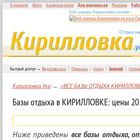
О курорте
Фото
Азовское море
Для владельцев
Реклама
Раб
Веб-камеры Кирилловки онлайн ↓
Кирилловка
Отдых на
.у
Быстрый доступ →
Федотова коса
|
Пересыпь
|
Центр
|
Бирючий
|
Степок
Кирилловка.Укр
→
⭐ВСЕ БАЗЫ ОТДЫХА КИРИЛЛОВ
Базы отдыха в КИРИЛЛОВКЕ: цены 20
Ниже приведены
все базы отдыха, о