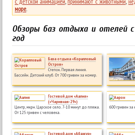
с детской анимацией
,
принимают с животными
,
не
море
.
Обзоры баз отдыха и отелей с
год
База отдыха «Коралловый
Остров»
Степок. Первая линия.
Бассейн. Детский клуб. От 700 гривен за номер.
Гостевой дом «Аалия»
(«Чаривная-29»)
Центр, мкрн. Царское село. 7-10 минут до пляжа.
600 гривен за
От 125 гривен с человека.
Гостевой дом «Абажур»