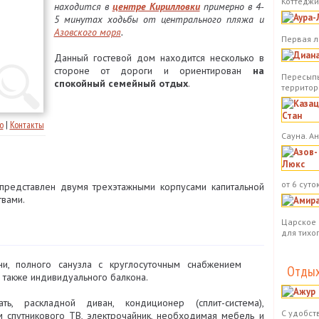
Коттеджи.
находится в
центре Кирилловки
примерно в 4-
5 минутах ходьбы от центрального пляжа и
Азовского моря
.
Первая л
Данный гостевой дом находится несколько в
стороне от дороги и ориентирован
на
Пересыпь
спокойный семейный отдых
.
территор
о
|
Контакты
Сауна. А
от 6 суток
редставлен двумя трехэтажными корпусами капитальной
твами.
Царское 
для тихо
и, полного санузла с круглосуточным снабжением
Отдых
 также индивидуального балкона.
ь, раскладной диван, кондиционер (сплит-система),
С удобст
м спутникового ТВ, электрочайник, необходимая мебель и