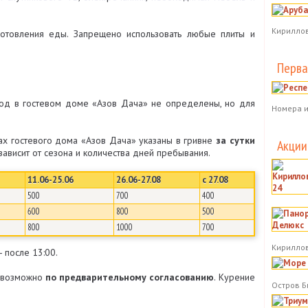
Кириллов
отовления еды. Запрещено использовать любые плиты и
Перва
год в гостевом доме «Азов Дача» не определены, но для
Номера и
ах гостевого дома «Азов Дача» указаны в гривне
за сутки
Акции
зависит от сезона и количества дней пребывания.
11.06-25.06
26.06-27.08
с 27.08
500
700
400
600
800
500
800
1000
700
Кириллов
после 13:00.
 возможно
по предварительному согласованию
. Курение
Остров Б