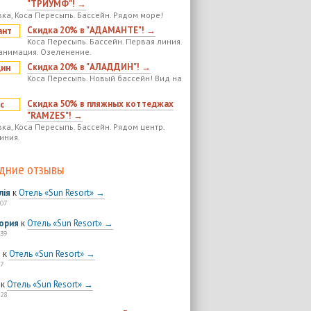
"ТРИУМФ"! →
ка, Коса Пересыпь. Бассейн. Рядом море!
Скидка 20% в "АДАМАНТЕ"! →
Коса Пересыпь. Бассейн. Первая линия.
анимация. Озеленение.
Скидка 20% в "АЛАДДИН"! →
Коса Пересыпь. Новый бассейн! Вид на
Скидка 50% в пляжных коттеджах
"RAMZES"! →
ка, Коса Пересыпь. Бассейн. Рядом центр.
иния.
дние отзывы
лія
к
Отель «Sun Resort» →
:07
ория
к
Отель «Sun Resort» →
:39
я
к
Отель «Sun Resort» →
7
к
Отель «Sun Resort» →
:28