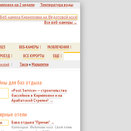
илловке на 2 недели
Температура воды
Все веб-камеры →
023
ВЕБ-КАМЕРЫ
РАЗВЛЕЧЕНИЯ
РОЕЗД
ВСЕ КУРОРТЫ
ЕЩЕ
нарий
|
Такси
и
Маршрутки
йны для баз отдыха
«Pool Service» — строительство
бассейнов в Кирилловке и на
Арабатской Стрелке! →
ярные отели
База отдыха "Причал" →
Категория: Федотова коса.
Свой пляж.