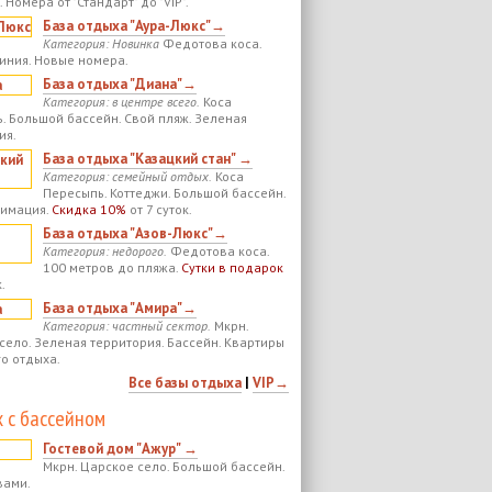
 Номера от "Стандарт" до "VIP".
База отдыха "Аура-Люкс"→
Категория: Новинка
Федотова коса.
иния. Новые номера.
База отдыха "Диана"→
Категория: в центре всего.
Коса
. Большой бассейн. Свой пляж. Зеленая
ия.
База отдыха "Казацкий стан" →
Категория: семейный отдых.
Коса
Пересыпь. Коттеджи. Большой бассейн.
нимация.
Скидка 10%
от 7 суток.
База отдыха "Азов-Люкс"→
Категория: недорого.
Федотова коса.
100 метров до пляжа.
Сутки в подарок
.
База отдыха "Амира"→
Категория: частный сектор.
Мкрн.
село. Зеленая территория. Бассейн. Квартиры
го отдыха.
Все базы отдыха
|
VIP→
 с бассейном
Гостевой дом "Ажур" →
Мкрн. Царское село. Большой бассейн.
вами.