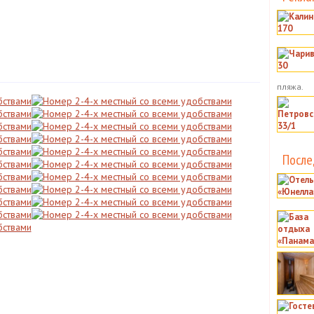
пляжа.
После