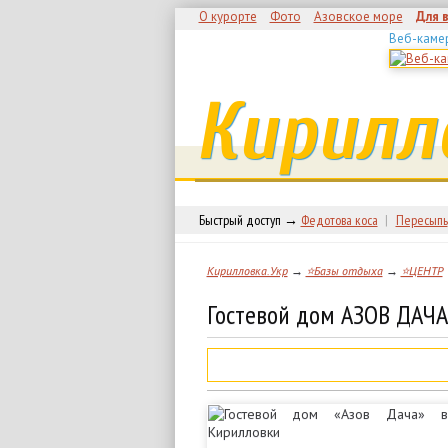
О курорте
Фото
Азовское море
Для 
Веб-каме
Кирилл
Быстрый доступ →
Федотова коса
|
Пересыпь
Кирилловка.Укр
→
⭐Базы отдыха
→
⭐ЦЕНТР
Гостевой дом АЗОВ ДАЧА