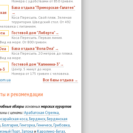
Номера с удобствами от 850 гривен.
База отдыха "Приморская-Галатея"
→
Коса Пересыпь. Свой пляж. Зеленая
территория. Шведский стол. От 492
 человека с питанием.
Гостевой дом "Либерти"→
Коса Пересыпь. Первая линия.
Вид на море. От 800 гривен.
База отдыха "Bona Dea" →
Коса Пересыпь. 20 метров до пляжа.
 Вид на море.
Гостевой дом "Калинина-3"→
Центр. 5 минут до моря.
Номера от 175 гривен с человека.
com.ua
Все базы отдыха →
ты и рекомендации
робные обзоры
основных
морских курортов
ины с ценами:
Арабатская Стрелка
,
осарайская коса
,
Бердянск
,
Бердянская
а
,
Болгария
,
Генгорка
,
Геническ
,
Грибовка
,
езный Порт
,
Затока
и
Каролино-Бугаз
,