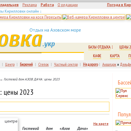
владельцев
Реклама
Работа
О редакции
Погода в Кир
ры Кирилловки онлайн ↓
овка
Отдых на Азовском море
.укр
БАЗЫ ОТДЫХА
ЦЕНЫ 2
КАФЕ
КАРТА
П
|
Центр
|
Бирючий
|
Степок
|
Частный сектор
|
Недорого
|
Аквапарк
и
Дельфи
→ Гостевой дом АЗОВ ДАЧА: цены 2023
Бассе
: цены 2023
Попул
На карте
Гостевой дом «Азов Дача»