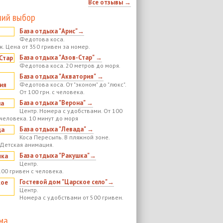
Все отзывы →
ий выбор
База отдыха "Арис"→
Федотова коса.
ж. Цена от 350 гривен за номер.
База отдыха "Азов-Стар" →
Федотова коса. 20 метров до моря.
База отдыха "Акватория" →
Федотова коса. От "эконом" до "люкс".
От 100 грн. с человека.
База отдыха "Верона" →
Центр. Номера с удобствами. От 100
 человека. 10 минут до моря
База отдыха "Левада" →
Коса Пересыпь. В пляжной зоне.
 Детская анимация.
База отдыха "Ракушка"→
Центр.
100 гривен с человека.
Гостевой дом "Царское село"→
Центр.
Номера с удобствами от 500 гривен.
ма