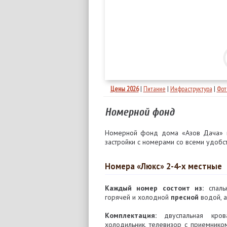
Цены 2026
|
Питание
|
Инфраструктура
|
Фот
Номерной фонд
Номерной фонд дома «Азов Дача» п
застройки с номерами со всеми удобс
Номера «Люкс» 2-4-х местные
Каждый номер состоит из:
спальн
горячей и холодной
пресной
водой, а
Комплектация:
двуспальная кроват
холодильник, телевизор с приемнико