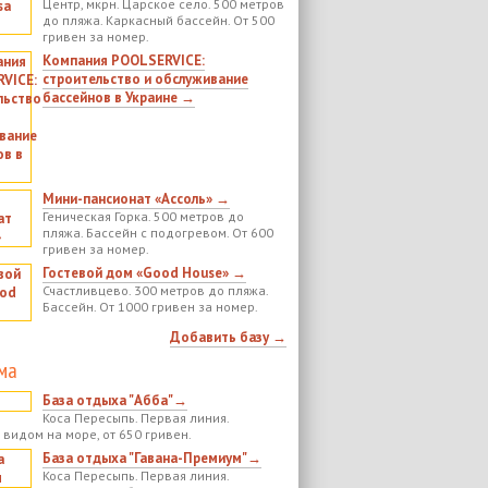
Центр, мкрн. Царское село. 500 метров
до пляжа. Каркасный бассейн. От 500
гривен за номер.
Компания POOLSERVICE:
строительство и обслуживание
бассейнов в Украине →
Мини-пансионат «Ассоль» →
Геническая Горка. 500 метров до
пляжа. Бассейн с подогревом. От 600
гривен за номер.
Гостевой дом «Good House» →
Счастливцево. 300 метров до пляжа.
Бассейн. От 1000 гривен за номер.
Добавить базу →
ма
База отдыха "Абба"→
Коса Пересыпь. Первая линия.
 видом на море, от 650 гривен.
База отдыха "Гавана-Премиум"→
Коса Пересыпь. Первая линия.