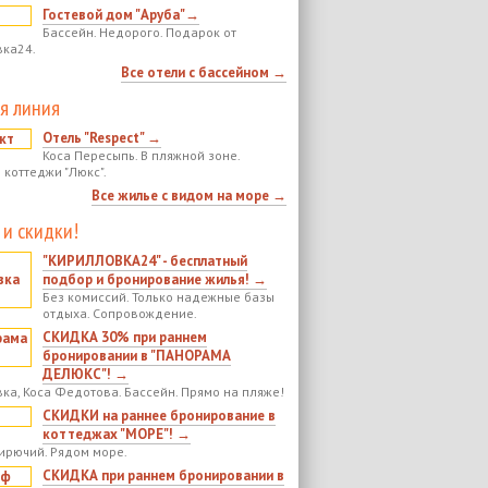
Гостевой дом "Аруба"→
Бассейн. Недорого. Подарок от
ка24.
Все отели с бассейном →
я линия
Отель "Respect" →
Коса Пересыпь. В пляжной зоне.
 коттеджи "Люкс".
Все жилье с видом на море →
 и скидки!
"КИРИЛЛОВКА24" - бесплатный
подбор и бронирование жилья! →
Без комиссий. Только надежные базы
отдыха. Сопровождение.
СКИДКА 30% при раннем
бронировании в "ПАНОРАМА
ДЕЛЮКС"! →
ка, Коса Федотова. Бассейн. Прямо на пляже!
СКИДКИ на раннее бронирование в
коттеджах "МОРЕ"! →
ирючий. Рядом море.
СКИДКА при раннем бронировании в