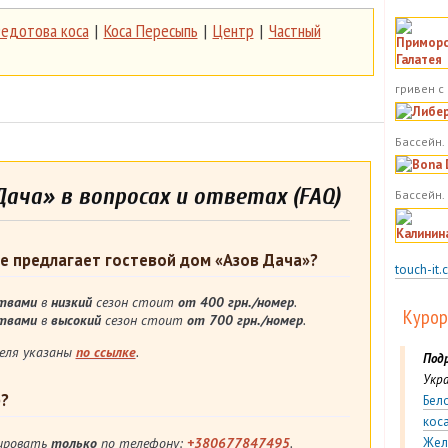
едотова коса
|
Коса Пересыпь
|
Центр
|
Частный
гривен с
Бассейн. 
ача» в вопросах и ответах (FAQ)
Бассейн.
е предлагает гостевой дом «Азов Дача»?
touch-it.
ствами
в
низкий
сезон стоит
от 400 грн./номер
.
Курор
ствами
в
высокий
сезон стоит
от 700 грн./номер
.
еля указаны
по ссылке
.
Под
Укра
р?
Бел
кос
ировать
только
по телефону:
+380677847495
.
Жел