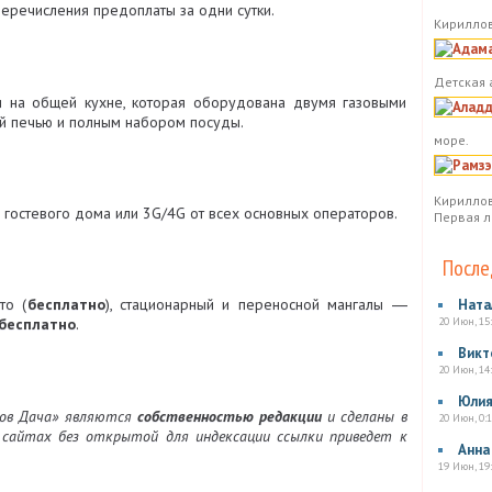
еречисления предоплаты за одни сутки.
Кириллов
Детская 
и на общей кухне, которая оборудована двумя газовыми
ой печью и полным набором посуды.
море.
Кириллов
и гостевого дома или 3G/4G от всех основных операторов.
Первая л
После
то (
бесплатно
), стационарный и переносной мангалы ―
Ната
20 Июн, 15
бесплатно
.
Викт
20 Июн, 14
Юли
зов Дача» являются
собственностью редакции
и сделаны в
20 Июн, 0:1
х сайтах без открытой для индексации ссылки приведет к
Анна
19 Июн, 19