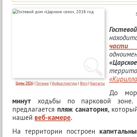
Гостевой
находи
части 
одноиме
«Царско
терри
«Кирилло
Цены 2026
|
Питание
|
Инфраструктура
|
Фото
|
Контакты
До мо
минут
ходьбы по парковой зоне.
предлагается
пляж санатория
, которы
нашей
веб-камере
.
На территории построен
капитальны