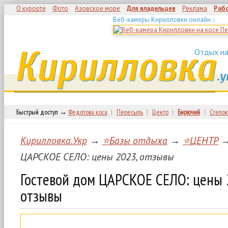
О курорте
Фото
Азовское море
Для владельцев
Реклама
Раб
Веб-камеры Кирилловки онлайн ↓
Кирилловка
Отдых на
.у
Быстрый доступ →
Федотова коса
|
Пересыпь
|
Центр
|
Бирючий
|
Степок
Кирилловка.Укр
→
⭐Базы отдыха
→
⭐ЦЕНТР
→
ЦАРСКОЕ СЕЛО: цены 2023, отзывы
Гостевой дом ЦАРСКОЕ СЕЛО: цены 
отзывы