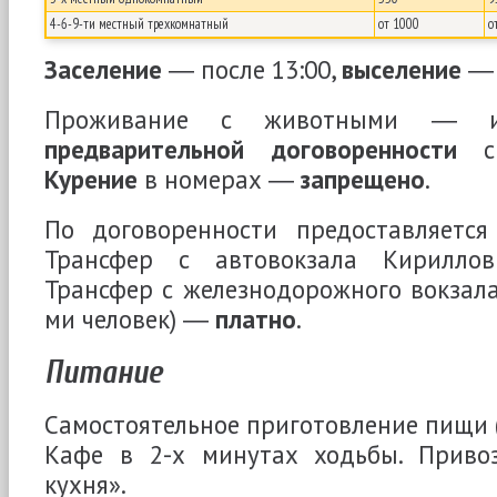
4-6-9-ти местный трехкомнатный
от 1000
о
Заселение
― после 13:00,
выселение
― 
Проживание с животными ― и
предварительной договоренности
с 
Курение
в номерах ―
запрещено
.
По договоренности предоставляется 
Трансфер с автовокзала Кирил
Трансфер с железнодорожного вокзала
ми человек) ―
платно
.
Питание
Самостоятельное приготовление пищи (
Кафе в 2-х минутах ходьбы. Приво
кухня».