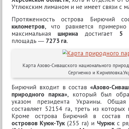
Утлюкским лиманом и не имеет связи с м
Протяженность острова Бирючий со
километров
, что равняется примерно
максимальная
ширина
достигает
5 
площадь ―
7273 га
.
Карта Азово-Сивашского национального природ
Сергиенко и Кирилловка.Ук
Бирючий входит в состав
«Азово-Сиваш
природного парка»
, который был обр
указом президента Украины. Общая
составляет 52154 га, треть из которых 
Кроме острова Бирючий в состав п
островов Куюк-Тук
(255 га) и
Чурюк
с ря