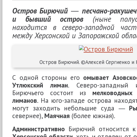
Остров Бирючий
―
песчано-ракушеч
и бывший остров
(ныне полуос
находится в северо-западной ча
между Херсонской и Запорожской обл
Остров Бирючий. ©Алексей Сергиенко и 
С одной стороны его
омывает Азовско
Утлюкский лиман
. Северо-западный
Бирючьего состоит из
мелководных
лиманов
. На юго-западе острова находя
могут заходить небольшие суда ―
Ры
севернее),
Маячная
(более южная).
Административно
Бирючий относится 
Херсонской области
, хоть и отделен от