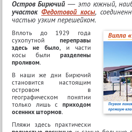
Остров Бирючий
― это южный, наи
участок
Федотовой косы
, соединен
частью узким перешейком.
Вплоть до 1929 года
Вилла 
сухопутной
переправы
здесь не было
, и части
косы были
разделены
проливом
.
В наши же дни Бирючий
становится настоящим
островом в
географическом понятии
только лишь с
приходом
Первая лини
премиум-кла
осенних штормов
.
Пляжи здесь практически
полностью песчаные
и самые большие 