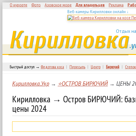
О курорте
Фото
Азовское море
Для владельцев
Реклама
Раб
Веб-камеры Кирилловки онлайн ↓
Кирилловка
Отдых на
.у
Быстрый доступ →
Федотова коса
|
Пересыпь
|
Центр
|
Бирючий
|
Степок
Кирилловка.Укр
→
⭐ОСТРОВ БИРЮЧИЙ
→ ЦЕНЫ 2
Кирилловка → Остров БИРЮЧИЙ: базы
цены 2024