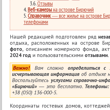
Отзывы
Веб-камеры
на острове Бирючий
Справочник
― все жилье на острове Бир
телефонами
Нашей редакцией подготовлен ряд
неза
отдыха, расположенных на острове Би
фото
, описанием номерного фонда, ак
2024 год
и пользовательскими
отзывами
.
Важно!
Вам сложно
определиться с
исчерпывающая информация
об отдыхе н
Воспользуйтесь
услугами справочно-инф
«Бирючий»
― это бесплатно.
Телефоны:
+38 (050) 136-000-5.
Координаты гостевых домов, коттеджей,