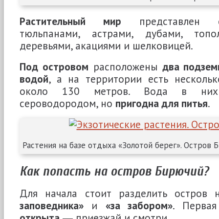
Растительный мир
представлен с
тюльпанами, астрами, дубами, топо
деревьями, акациями и шелковицей.
Под островом
расположены
два подзем
водой
, а на территории есть несколь
около 130 метров. Вода в них
сероводородом, но
пригодна для питья
.
Растения на базе отдыха «Золотой берег». Остров 
Как попасть на остров Бирючий?
Для начала стоит разделить остров
заповедника»
и
«за забором»
. Перва
открыта
― приезжай и смотри.