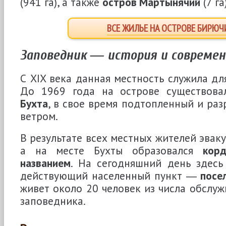
(941 га), а также
остров Мартынячий
(7 га)
ВСЕ ЖИЛЬЕ НА ОСТРОВЕ БИРЮЧ
Заповедник ― история и совреме
С XIX века данная местность служила дл
До 1969 года на острове существов
Бухта
, в свое время подтопленный и ра
ветром.
В результате всех местных жителей эвак
а на месте Бухты образовался
кор
названием
. На сегодняшний день здесь
действующий населенный пункт ―
посе
живет около 20 человек из числа обслу
заповедника.