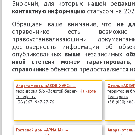
Бирючий, для которых нашей редакц
контактную информацию
статусом на 202
Обращаем ваше внимание, что
не дл
справочнике есть возможн
правоустанваливаюшими документа
достоверность информации об объе
опубликованных
выше
независимых
об
иной степени можем гарантировать
,
справочнике
объектов предоставляется
н
Апартаменты «АЗОВ-ХАУС» →
Отель «АКВА
территория б/о «Золотой берег».
На карте
территория б/
Телефоны:
Телефоны:
+38 (067) 947-27-76
+38 (050) 488
Гостевой дом «АРИАНА» →
Апарт-отель