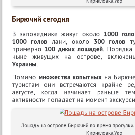
Кирилловка.Укр
Бирючий сегодня
В заповеднике живут около
1000 голо
1000 голов
лани, около
300 голов
ту
примерно
100 диких лошадей
. Порядк
ныне живущих на острове, включ
Украины
.
Помимо
множества копытных
на Бирюче
туристам они встречаются крайне ре
августе, когда начинает раньше те
активности попадает на момент экскурс
Лошадь на острове Бирючий во время прогулки.
Кирилловка.Укр