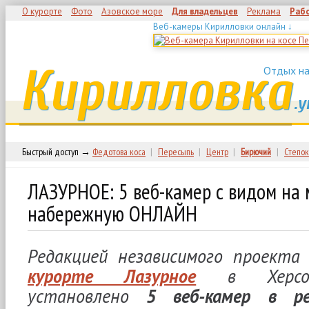
О курорте
Фото
Азовское море
Для владельцев
Реклама
Раб
Веб-камеры Кирилловки онлайн ↓
Кирилловка
Отдых на
.у
Быстрый доступ →
Федотова коса
|
Пересыпь
|
Центр
|
Бирючий
|
Степок
ЛАЗУРНОЕ: 5 веб-камер с видом на 
набережную ОНЛАЙН
Редакцией независимого проект
курорте Лазурное
в Херсон
установлено
5 веб-камер в ре