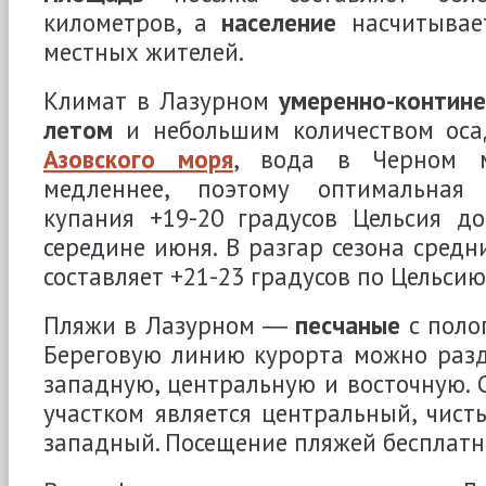
километров, а
население
насчитывае
местных жителей.
Климат в Лазурном
умеренно-контин
летом
и небольшим количеством осад
Азовского моря
, вода в Черном м
медленнее, поэтому оптимальная
купания +19-20 градусов Цельсия до
середине июня. В разгар сезона средн
составляет +21-23 градусов по Цельсию
Пляжи в Лазурном ―
песчаные
с поло
Береговую линию курорта можно раз
западную, центральную и восточную.
участком является центральный, чис
западный. Посещение пляжей бесплатн