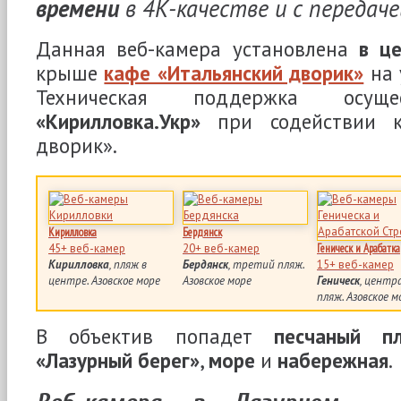
времени
в 4К-качестве и с передаче
Данная веб-камера установлена
в ц
крыше
кафе «Итальянский дворик»
на 
Техническая поддержка осущ
«Кирилловка.Укр»
при содействии к
дворик».
Кирилловка
Бердянск
45+ веб-камер
20+ веб-камер
Геническ и Арабатка
Кирилловка
, пляж в
Бердянск
, третий пляж.
15+ веб-камер
центре. Азовское море
Азовское море
Геническ
, центр
пляж. Азовское м
В объектив попадет
песчаный п
«Лазурный берег»
,
море
и
набережная
.