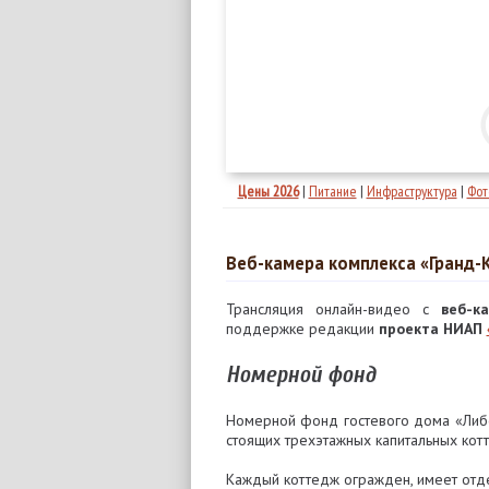
Цены 2026
|
Питание
|
Инфраструктура
|
Фот
Веб-камера комплекса «Гранд
Трансляция онлайн-видео с
веб-к
поддержке редакции
проекта НИАП
Номерной фонд
Номерной фонд гостевого дома «Либе
стоящих трехэтажных капитальных котт
Каждый коттедж огражден, имеет отде