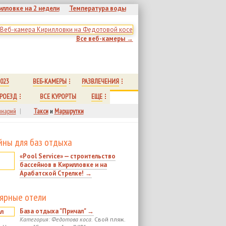
илловке на 2 недели
Температура воды
Все веб-камеры →
023
ВЕБ-КАМЕРЫ
РАЗВЛЕЧЕНИЯ
РОЕЗД
ВСЕ КУРОРТЫ
ЕЩЕ
нарий
|
Такси
и
Маршрутки
йны для баз отдыха
«Pool Service» — строительство
бассейнов в Кирилловке и на
Арабатской Стрелке! →
ярные отели
База отдыха "Причал" →
Категория: Федотова коса.
Свой пляж.