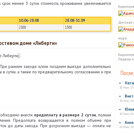
а срок менее 3 суток стоимость проживания увеличивается
Кириллов
10.06-28.08
28.08-31.09
Детская 
2100
1300
море.
гостевом доме «Либерти»
Кириллов
Первая л
При раннем заезде и/или позднем выезде дополнительно
 в сутки, а также по предварительному согласованию и при
После
Ната
20 Июн, 15
Викт
20 Июн, 14
Юли
20 Июн, 0:1
еобходимо внести
предоплату в размере 2 суток
, полная
еления. Предоплата возвращается в полном объеме при
Анна
суток до даты заезда. При досрочном выезде ― оплата не
19 Июн, 19