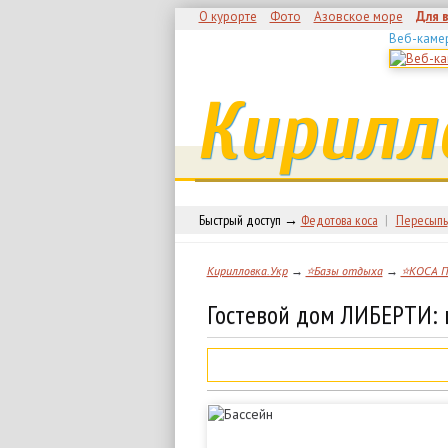
О курорте
Фото
Азовское море
Для 
Веб-каме
Кирилл
Быстрый доступ →
Федотова коса
|
Пересыпь
Кирилловка.Укр
→
⭐Базы отдыха
→
⭐КОСА 
Гостевой дом ЛИБЕРТИ: 