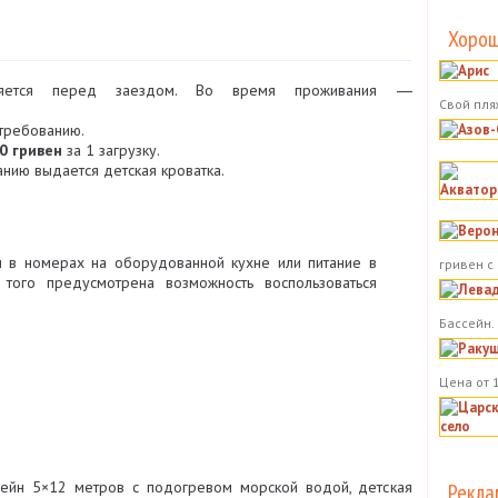
Хорош
ляется перед заездом. Во время проживания ―
Свой пля
требованию.
0 гривен
за 1 загрузку.
нию выдается детская кроватка.
и в номерах на оборудованной кухне или питание в
гривен с
того предусмотрена возможность воспользоваться
Бассейн.
Цена от 
сейн 5×12 метров с подогревом морской водой, детская
Рекла