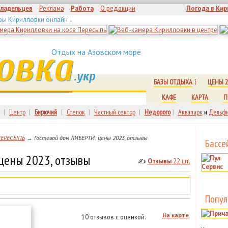
владельцев
Реклама
Работа
О редакции
Погода в Кир
ры Кирилловки онлайн ↓
овка
Отдых на Азовском море
.укр
БАЗЫ ОТДЫХА
ЦЕНЫ 2
КАФЕ
КАРТА
П
|
Центр
|
Бирючий
|
Степок
|
Частный сектор
|
Недорого
|
Аквапарк
и
Дельфи
ПЕРЕСЫПЬ
→ Гостевой дом ЛИБЕРТИ: цены 2023, отзывы
Бассе
цены 2023, отзывы
✍
Отзывы
22 шт.
Попул
На карте
10 отзывов с оценкой.