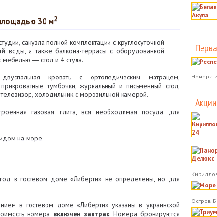
2
площадью 30 м
тудии, санузла полной комплектации с круглосуточной
Перва
ой
воды, а также балкона-террасы с оборудованной
 мебелью ― стол и 4 стула.
вуспальная кровать с ортопедическим матрацем,
Номера и
 прикроватные тумбочки, журнальный и письменный стол,
 телевизор, холодильник с морозильной камерой.
Акции
роенная газовая плита, вся необходимая посуда для
идом на море.
Кириллов
год в гостевом доме «Либерти» не определены, но для
Остров Б
нием в гостевом доме «Либерти» указаны в украинской
стоимость номера
включен завтрак
. Номера бронируются