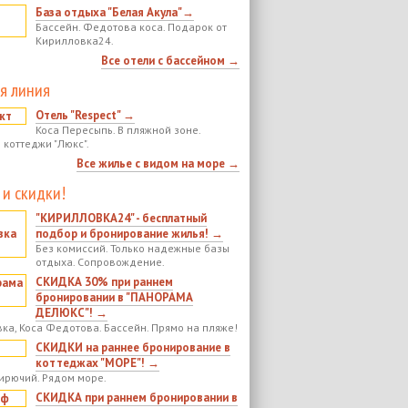
База отдыха "Белая Акула"→
Бассейн. Федотова коса. Подарок от
Кирилловка24.
Все отели с бассейном →
я линия
Отель "Respect" →
Коса Пересыпь. В пляжной зоне.
 коттеджи "Люкс".
Все жилье с видом на море →
 и скидки!
"КИРИЛЛОВКА24" - бесплатный
подбор и бронирование жилья! →
Без комиссий. Только надежные базы
отдыха. Сопровождение.
СКИДКА 30% при раннем
бронировании в "ПАНОРАМА
ДЕЛЮКС"! →
ка, Коса Федотова. Бассейн. Прямо на пляже!
СКИДКИ на раннее бронирование в
коттеджах "МОРЕ"! →
ирючий. Рядом море.
СКИДКА при раннем бронировании в