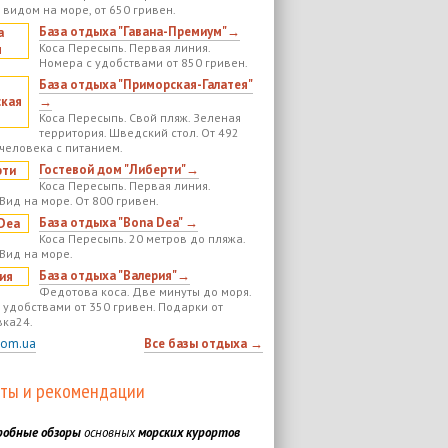
 видом на море, от 650 гривен.
База отдыха "Гавана-Премиум"→
Коса Пересыпь. Первая линия.
Номера с удобствами от 850 гривен.
База отдыха "Приморская-Галатея"
→
Коса Пересыпь. Свой пляж. Зеленая
территория. Шведский стол. От 492
 человека с питанием.
Гостевой дом "Либерти"→
Коса Пересыпь. Первая линия.
Вид на море. От 800 гривен.
База отдыха "Bona Dea" →
Коса Пересыпь. 20 метров до пляжа.
 Вид на море.
База отдыха "Валерия"→
Федотова коса. Две минуты до моря.
 удобствами от 350 гривен. Подарки от
ка24.
com.ua
Все базы отдыха →
ты и рекомендации
робные обзоры
основных
морских курортов