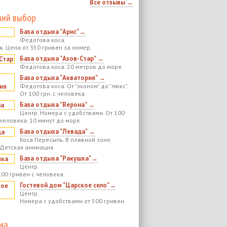
Все отзывы →
ий выбор
База отдыха "Арис"→
Федотова коса.
ж. Цена от 350 гривен за номер.
База отдыха "Азов-Стар" →
Федотова коса. 20 метров до моря.
База отдыха "Акватория" →
Федотова коса. От "эконом" до "люкс".
От 100 грн. с человека.
База отдыха "Верона" →
Центр. Номера с удобствами. От 100
 человека. 10 минут до моря
База отдыха "Левада" →
Коса Пересыпь. В пляжной зоне.
 Детская анимация.
База отдыха "Ракушка"→
Центр.
100 гривен с человека.
Гостевой дом "Царское село"→
Центр.
Номера с удобствами от 500 гривен.
ма