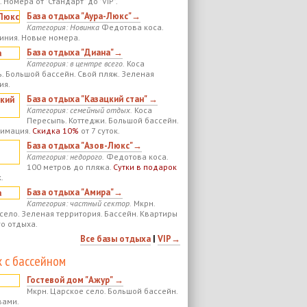
 Номера от "Стандарт" до "VIP".
База отдыха "Аура-Люкс"→
Категория: Новинка
Федотова коса.
иния. Новые номера.
База отдыха "Диана"→
Категория: в центре всего.
Коса
. Большой бассейн. Свой пляж. Зеленая
ия.
База отдыха "Казацкий стан" →
Категория: семейный отдых.
Коса
Пересыпь. Коттеджи. Большой бассейн.
нимация.
Скидка 10%
от 7 суток.
База отдыха "Азов-Люкс"→
Категория: недорого.
Федотова коса.
100 метров до пляжа.
Сутки в подарок
.
База отдыха "Амира"→
Категория: частный сектор.
Мкрн.
село. Зеленая территория. Бассейн. Квартиры
го отдыха.
Все базы отдыха
|
VIP→
 с бассейном
Гостевой дом "Ажур" →
Мкрн. Царское село. Большой бассейн.
вами.