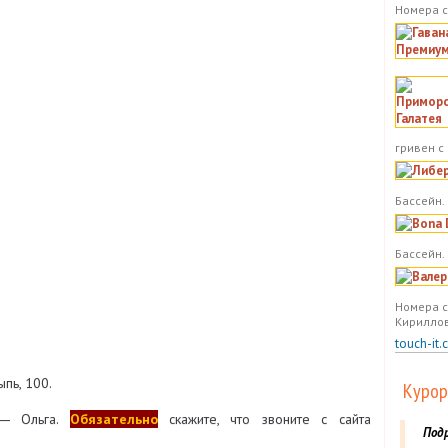
Номера с
гривен с
Бассейн. 
Бассейн.
Номера с
Кириллов
touch-it.
ыпь, 100.
Курор
― Ольга
.
Обязательно
скажите, что звоните с сайта
Под