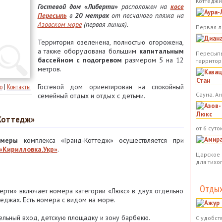
Коттеджи.
Гостевой дом «Либерти»
расположен на
косе
Пересыпь
в
20 метрах
от песчаного пляжа на
Азовском море
(первая линия).
Первая л
Территория озеленена, полностью огорожена,
а также оборудована большим
капитальным
Пересыпь
бассейном с подогревом
размером 5 на 12
территор
метров.
о
|
Контакты
Гостевой дом ориентирован на спокойный
Сауна. А
семейный отдых и отдых с детьми.
-Коттедж»
от 6 суток
амеры
комплекса «Гранд-Коттедж» осуществляется при
«Кирилловка.Укр»
.
Царское 
для тихо
Отдых
рти» включает номера категории «Люкс» в двух отдельно
еджах. Есть номера с видом на море.
льный вход, детскую площадку и зону барбекю.
С удобст