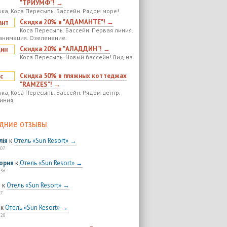
"ТРИУМФ"! →
ка, Коса Пересыпь. Бассейн. Рядом море!
Скидка 20% в "АДАМАНТЕ"! →
Коса Пересыпь. Бассейн. Первая линия.
анимация. Озеленение.
Скидка 20% в "АЛАДДИН"! →
Коса Пересыпь. Новый бассейн! Вид на
Скидка 50% в пляжных коттеджах
"RAMZES"! →
ка, Коса Пересыпь. Бассейн. Рядом центр.
иния.
дние отзывы
лія
к
Отель «Sun Resort» →
:07
ория
к
Отель «Sun Resort» →
:39
я
к
Отель «Sun Resort» →
7
к
Отель «Sun Resort» →
:28