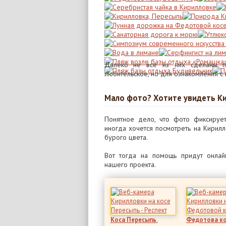
Далеко не все из них сделаны 
любительское, но для ознакомления с
Мало фото? Хотите увидеть К
Понятное дело, что фото фиксирует
иногда хочется посмотреть на Кирилл
бурого цвета.
Вот тогда на помощь придут онла
нашего проекта.
Коса Пересыпь
.
Федотова к