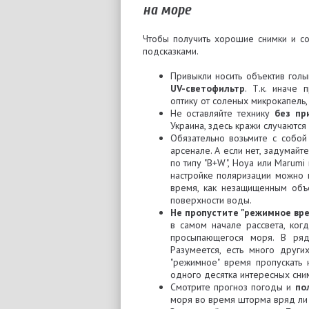
на море
Чтобы получить хорошие снимки и со
подсказками.
Привыкли носить объектив гол
UV-светофильтр
. Т.к. иначе
оптику от соленых микрокапель,
Не оставляйте технику
без пр
Украина, здесь кражи случаются 
Обязательно возьмите с собо
арсенале. А если нет, задумай
по типу "B+W", Hoya или Marum
настройке поляризации можно 
время, как незащищенным объ
поверхности воды.
Не пропустите "режимное вр
в самом начале рассвета, ког
просыпающегося моря. В ряд
Разумеется, есть много друг
"режимное" время пропускать 
одного десятка интересных сни
Смотрите прогноз погоды и
по
моря во время шторма вряд ли