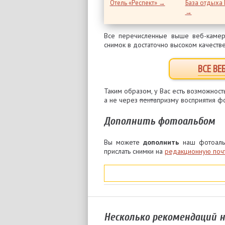
Отель «Респект» →
База отдыха 
→
Все перечисленные выше веб-каме
снимок в достаточно высоком качеств
ВСЕ ВЕ
Таким образом, у Вас есть возможност
а не через
пента
призму восприятия ф
Дополнить фотоальбом
Вы можете
дополнить
наш фотоаль
прислать снимки на
редакционную поч
Несколько рекомендаций 