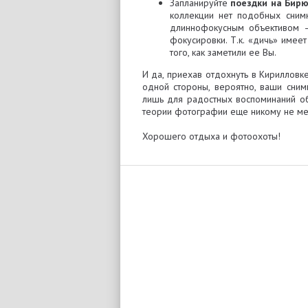
Запланируйте
поездки на Бирю
коллекции нет подобных снимк
длиннофокусным объективом 
фокусировки. Т.к. «дичь» имее
того, как заметили ее Вы.
И да, приехав отдохнуть в Кирилловк
одной стороны, вероятно, ваши сним
лишь для радостных воспоминаний об
теории фотографии еще никому не м
Хорошего отдыха и фотоохоты!