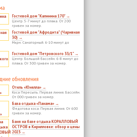
ма
Гостевой дом "Калинина 170" →
Центр. 5-7 минут до пляжа. От 200
гривен за номер.
Гостевой дом "Афродита" (Чаривная
30) →
Мкрн. Санаторный. 6-10 минут до
Гостевой дом "Петровского 33/1" →
Центр. Большой бассейн. 6-8 минут до
пляжа. От 300 гривен за номер.
дние обновления
Отель «Юнелла» →
Коса Пересыпь. Первая линия. Бассейн.
От 000 гривен за номер.
База отдыха «Панама» →
Федотова коса. Первая линия. От 600
гривен за номер.
Баня на базе отдыха КОРАЛЛОВЫЙ
ОСТРОВ в Кирилловке: обзор и цены
2023 →