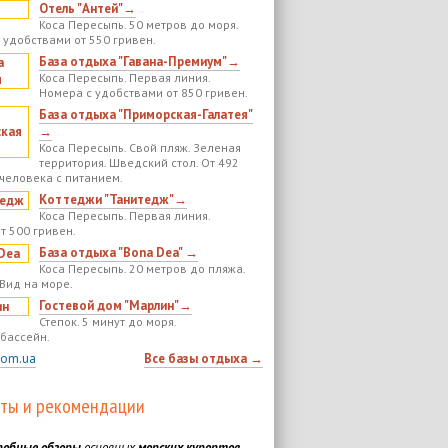
Отель "Антей"→
Коса Пересыпь. 50 метров до моря.
 удобствами от 550 гривен.
База отдыха "Гавана-Премиум"→
Коса Пересыпь. Первая линия.
Номера с удобствами от 850 гривен.
База отдыха "Приморская-Галатея"
→
Коса Пересыпь. Свой пляж. Зеленая
территория. Шведский стол. От 492
 человека с питанием.
Коттеджи "Танитедж"→
Коса Пересыпь. Первая линия.
т 500 гривен.
База отдыха "Bona Dea" →
Коса Пересыпь. 20 метров до пляжа.
 Вид на море.
Гостевой дом "Марлин"→
Степок. 5 минут до моря.
бассейн.
com.ua
Все базы отдыха →
ты и рекомендации
робные обзоры
основных
морских курортов