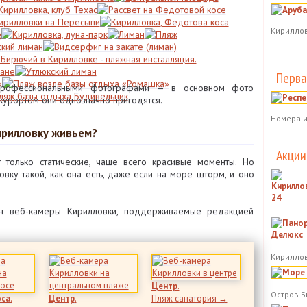
Кириллов
Перва
профессиональными фотографами — в основном фото
 курортом они однозначно пригодятся.
Номера и
ирилловку живьем?
Акции
 только статические, чаще всего красивые моменты. Но
овку такой, как она есть, даже если на море шторм, и оно
йн веб-камеры Кирилловки, поддерживаемые редакцией
Кириллов
Центр
.
Остров Б
оса
.
Центр
.
Пляж санатория →