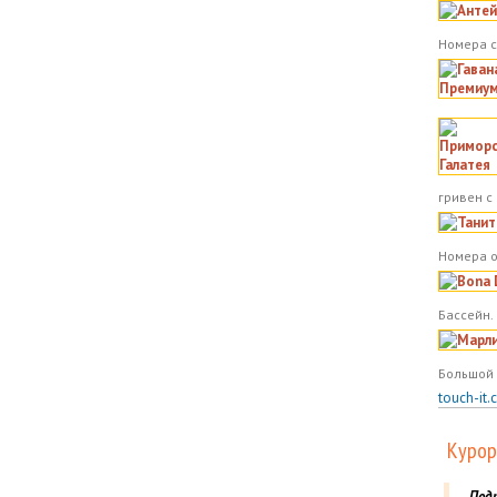
Номера с
гривен с
Номера о
Бассейн.
Большой 
touch-it.
Курор
Под