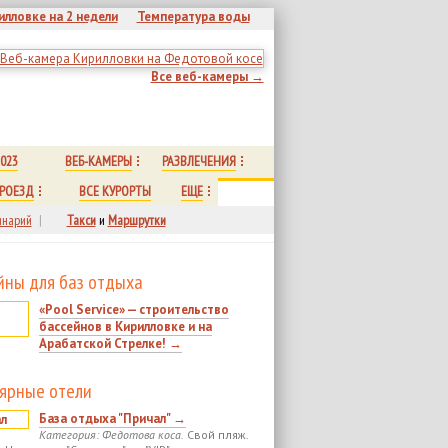
илловке на 2 недели
Температура воды
Все веб-камеры →
023
ВЕБ-КАМЕРЫ
РАЗВЛЕЧЕНИЯ
РОЕЗД
ВСЕ КУРОРТЫ
ЕЩЕ
нарий
|
Такси
и
Маршрутки
йны для баз отдыха
«Pool Service» — строительство
бассейнов в Кирилловке и на
Арабатской Стрелке! →
ярные отели
База отдыха "Причал" →
Категория: Федотова коса.
Свой пляж.