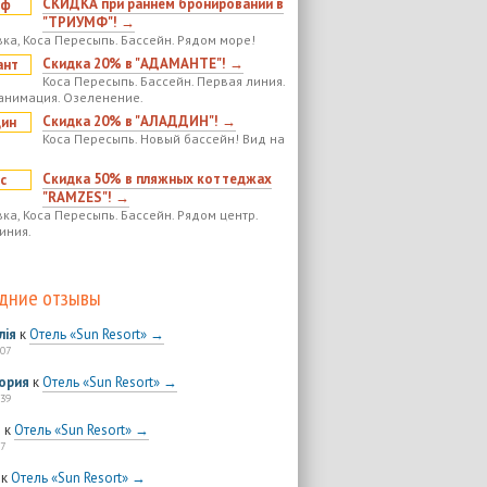
СКИДКА при раннем бронировании в
"ТРИУМФ"! →
ка, Коса Пересыпь. Бассейн. Рядом море!
Скидка 20% в "АДАМАНТЕ"! →
Коса Пересыпь. Бассейн. Первая линия.
анимация. Озеленение.
Скидка 20% в "АЛАДДИН"! →
Коса Пересыпь. Новый бассейн! Вид на
Скидка 50% в пляжных коттеджах
"RAMZES"! →
ка, Коса Пересыпь. Бассейн. Рядом центр.
иния.
дние отзывы
лія
к
Отель «Sun Resort» →
:07
ория
к
Отель «Sun Resort» →
:39
я
к
Отель «Sun Resort» →
7
к
Отель «Sun Resort» →