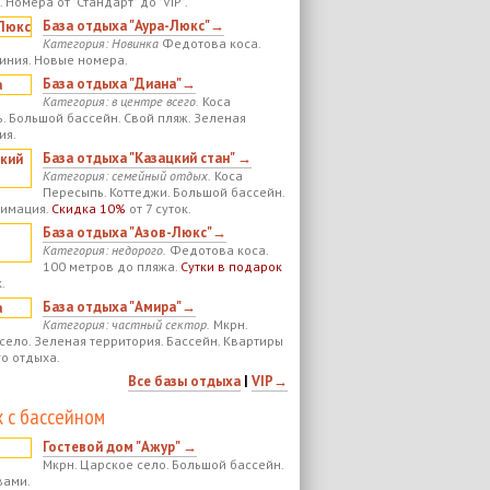
 Номера от "Стандарт" до "VIP".
База отдыха "Аура-Люкс"→
Категория: Новинка
Федотова коса.
иния. Новые номера.
База отдыха "Диана"→
Категория: в центре всего.
Коса
. Большой бассейн. Свой пляж. Зеленая
ия.
База отдыха "Казацкий стан" →
Категория: семейный отдых.
Коса
Пересыпь. Коттеджи. Большой бассейн.
нимация.
Скидка 10%
от 7 суток.
База отдыха "Азов-Люкс"→
Категория: недорого.
Федотова коса.
100 метров до пляжа.
Сутки в подарок
.
База отдыха "Амира"→
Категория: частный сектор.
Мкрн.
село. Зеленая территория. Бассейн. Квартиры
го отдыха.
Все базы отдыха
|
VIP→
 с бассейном
Гостевой дом "Ажур" →
Мкрн. Царское село. Большой бассейн.
вами.