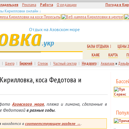
владельцев
Реклама
Работа
О редакции
Погода в Кир
ры Кирилловки онлайн ↓
овка
Отдых на Азовском море
.укр
БАЗЫ ОТДЫХА
ЦЕНЫ 2
КАФЕ
КАРТА
П
|
Центр
|
Бирючий
|
Степок
|
Частный сектор
|
Недорого
|
Аквапарк
и
Дельфи
ирилловка, коса Федотова и
Бассе
 фото
Азовского моря
, пляжа и лимана, сделанные в
осе Федотовой
в разные годы
.
Попул
а
находятся в
соответствующем разделе
→
.