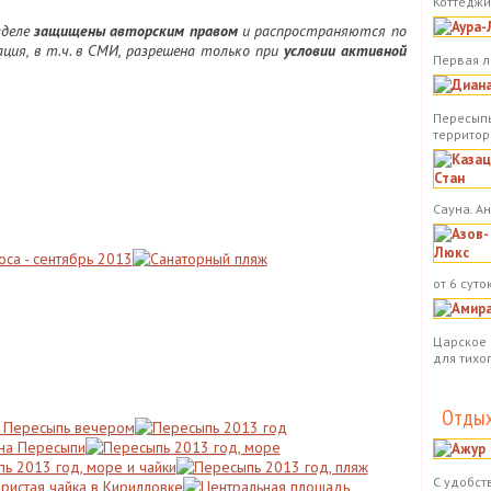
Коттеджи.
зделе
защищены авторским правом
и распространяются по
ация, в т.ч. в СМИ, разрешена только при
условии активной
Первая л
Пересыпь
территор
Сауна. А
от 6 суток
Царское 
для тихо
Отдых
С удобст