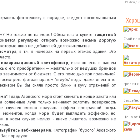
19 Июн, 19
хранить фототехнику в порядке, следует воспользоваться
Хорош
ым? Но только не на море! Обязательно купите
защитный
Свой пля
 придется регулярно оттирать возможно весьма дорогую
 которые явно не добавят ей долгожительства.
исмотра
, в т.ч. в номерах на первых этажах зданий. Это
часто.
й
поляризационный светофильтр
, если он есть в вашем
тесь о его приобретении — желательно от ведущих брендов
i в зависимости от бюджета. С его помощью при правильной
посмотреть фотоаппаратом "вглубь" воды даже днем в то
гривен с
ективом Вы бы сняли просто блики и кучу отражений от
емя"
. Гладь Азовского моря стоит снимать в конце заката или
Бассейн.
да солнечные лучи только начинают золотить поверхность
е случаев можно получить эффект прозрачной воды.
их моментов, когда море будет выглядеть эффектно, но
Цена от 
ни в коем случае нельзя - иначе лишитесь возможно не
мков.
льзуйтесь веб-камерами
. Фотографии "бурого" Азовского
 Вас порадуют.