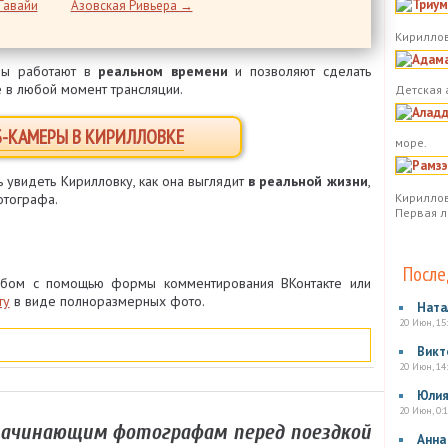
Гавайи
Азовская Ривьера →
Кириллов
ры работают в
реальном времени
и позволяют сделать
е в любой момент трансляции.
Детская 
Б-КАМЕРЫ В КИРИЛЛОВКЕ
море.
ь увидеть Кирилловку, как она выглядит
в реальной жизни
,
Кириллов
отографа.
Первая л
После
бом с помощью формы комментирования ВКонтакте или
ту
в виде полноразмерных фото.
Ната
20 Июн, 15
Викт
20 Июн, 14
Юли
20 Июн, 0:1
начинающим фотографам перед поездкой
Анна