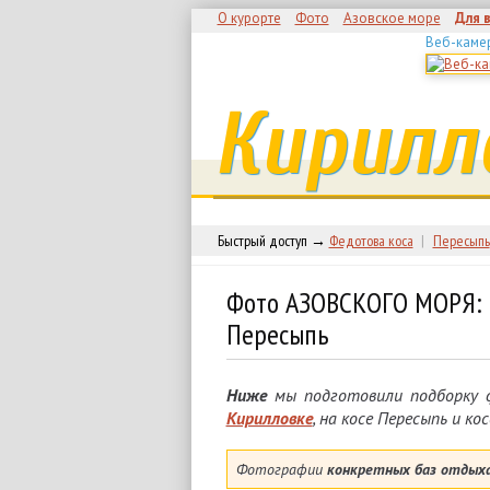
О курорте
Фото
Азовское море
Для 
Веб-каме
Кирилл
Быстрый доступ →
Федотова коса
|
Пересыпь
Фото АЗОВСКОГО МОРЯ: К
Пересыпь
Ниже
мы подготовили подборку
Кирилловке
, на косе Пересыпь и к
Фотографии
конкретных баз отдых