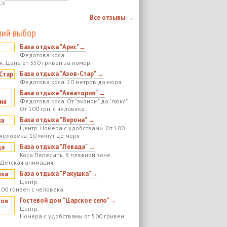
:28
Все отзывы →
ий выбор
База отдыха "Арис"→
Федотова коса.
ж. Цена от 350 гривен за номер.
База отдыха "Азов-Стар" →
Федотова коса. 20 метров до моря.
База отдыха "Акватория" →
Федотова коса. От "эконом" до "люкс".
От 100 грн. с человека.
База отдыха "Верона" →
Центр. Номера с удобствами. От 100
 человека. 10 минут до моря
База отдыха "Левада" →
Коса Пересыпь. В пляжной зоне.
 Детская анимация.
База отдыха "Ракушка"→
Центр.
100 гривен с человека.
Гостевой дом "Царское село"→
Центр.
Номера с удобствами от 500 гривен.