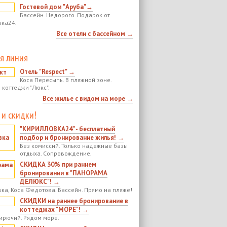
Гостевой дом "Аруба"→
Бассейн. Недорого. Подарок от
ка24.
Все отели с бассейном →
я линия
Отель "Respect" →
Коса Пересыпь. В пляжной зоне.
 коттеджи "Люкс".
Все жилье с видом на море →
 и скидки!
"КИРИЛЛОВКА24" - бесплатный
подбор и бронирование жилья! →
Без комиссий. Только надежные базы
отдыха. Сопровождение.
СКИДКА 30% при раннем
бронировании в "ПАНОРАМА
ДЕЛЮКС"! →
ка, Коса Федотова. Бассейн. Прямо на пляже!
СКИДКИ на раннее бронирование в
коттеджах "МОРЕ"! →
ирючий. Рядом море.