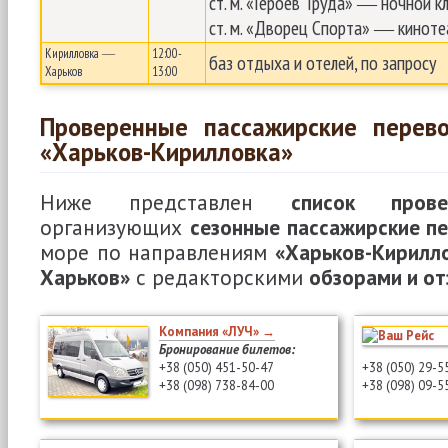
ст. м. «Героев Труда» ― ночной 
ст. м. «Дворец Спорта» ― киноте
Кирилловка ―
12:00-
баз отдыха и отелей, по запросу
Харьков
13:00
Проверенные пассажирские перев
«Харьков-Кирилловка»
Ниже представлен
список пров
организующих
сезонные пассажирские п
море по направлениям
«Харьков-Кирилл
Харьков»
с редакторскими
обзорами и о
Компания «ЛУЧ» →
Бронирование билетов:
+38 (050) 451-50-47
+38 (050) 29-5
+38 (098) 738-84-00
+38 (098) 09-5