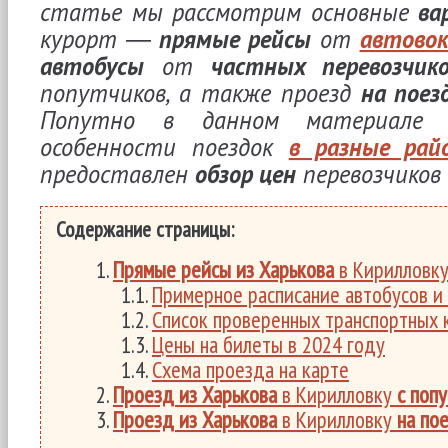
статье мы рассмотрим основные
ва
курорт ―
прямые рейсы
от
автовок
автобусы
от
частных перевозчик
попутчиков, а также проезд
на поез
Попутно в данном материале 
особенности поездок
в разные рай
предоставлен
обзор цен
перевозчиков 
Содержание страницы:
Прямые рейсы из Харькова
в Кирилловк
Примерное расписание автобусов и
Список проверенных транспортных 
Цены на билеты в 2024 году
Схема проезда на карте
Проезд из Харькова
в Кирилловку
с поп
Проезд из Харькова
в Кирилловку
на по