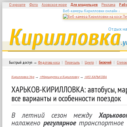
О курорте
Фото
Азовское море
Для владельцев
Реклама
Раб
Веб-камеры Кирилловки онлайн ↓
Кирилловка
Отдых на
.у
Быстрый доступ →
Федотова коса
|
Пересыпь
|
Центр
|
Бирючий
|
Степок
Кирилловка.Укр
→
⭐Маршрутки в Кирилловку
→
⭐ИЗ ХАРЬКОВА
ХАРЬКОВ-КИРИЛЛОВКА: автобусы, ма
все варианты и особенности поездок
В летний сезон между
Харько
налажено
регулярное
транспортное с