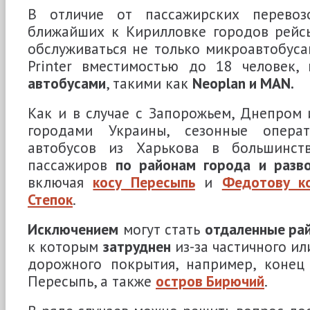
В отличие от пассажирских перевоз
ближайших к Кирилловке городов рейсы
обслуживаться не только микроавтобуса
Printer вместимостью до 18 человек
автобусами
, такими как
Neoplan и MAN.
Как и в случае с Запорожьем, Днепром
городами Украины, сезонные опера
автобусов из Харькова в большинст
пассажиров
по районам города и разв
включая
косу Пересыпь
и
Федотову к
Степок
.
Исключением
могут стать
отдаленные ра
к которым
затруднен
из-за частичного ил
дорожного покрытия, например, конец 
Пересыпь, а также
остров Бирючий
.