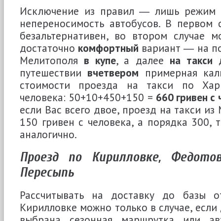
Исключение из правил ― лишь режим 
непереносимость автобусов. В первом 
безальтернативен, во втором случае м
достаточно
комфортный
вариант ― на по
Мелитополя
в купе
, а далее
на такси
д
путешествии
вчетвером
примерная каль
стоимости проезда на такси по Хар
человека: 50+10+450+150 =
660 гривен с
если Вас всего двое, проезд на такси из
150 гривен с человека, а порядка 300, 
аналогично.
Проезд по Кирилловке, Федото
Пересыпь
Рассчитывать на доставку до базы о
Кирилловке можно только в случае, если
выбрана сезонная маршрутка или авт