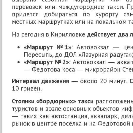
перевозок или междугороднее такси. П
придется добираться по курорту са
местных маршрутках или на локальном т
На сегодня в Кирилловке
действует два 
«Маршрут №1»
: Автовокзал ― це
Пересыпь, до ДОЛ «Лазурная радуга»
«Маршрут №2»
: Автовокзал ― аква
― Федотова коса ― микрорайон Сте
Интервал движения
― около 20 минут.
С
10 гривен.
Стоянки «бордюрных» такси
расположены
туристов и возле основных объектов инф
― таких как автостанция, аквапарк, дел
рынок в центре поселка и на Федотовой 