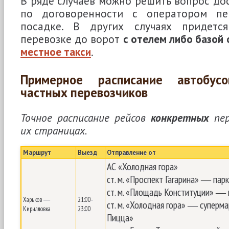
В ряде случаев можно решить вопрос дос
по договоренности с оператором пе
посадке. В других случаях придет
перевозке до ворот
с отелем либо базой
местное такси
.
Примерное расписание автобус
частных перевозчиков
Точное расписание рейсов
конкретных
пер
их страницах.
Маршрут
Выезд
Отправление от
АС «Холодная гора»
ст. м. «Проспект Гагарина» ― па
ст. м. «Площадь Конституции» ―
Харьков ―
21:00-
ст. м. «Холодная гора» ― суперм
Кирилловка
23:00
Пицца»