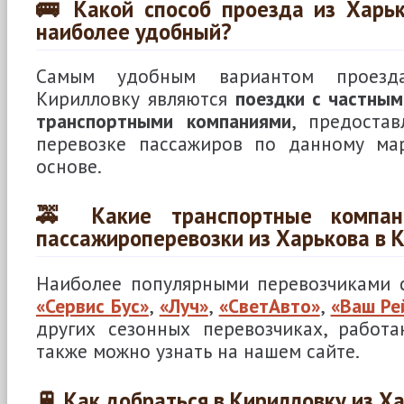
🚌 Какой способ проезда из Харьк
наиболее удобный?
Самым удобным вариантом проезд
Кирилловку являются
поездки с частным
транспортными компаниями
, предоста
перевозке пассажиров по данному ма
основе.
🚕 Какие транспортные компан
пассажироперевозки из Харькова в 
Наиболее популярными перевозчиками с
«Сервис Бус»
,
«Луч»
,
«СветАвто»
,
«Ваш Ре
других сезонных перевозчиках, работ
также можно узнать на нашем сайте.
🚆 Как добраться в Кирилловку из Х