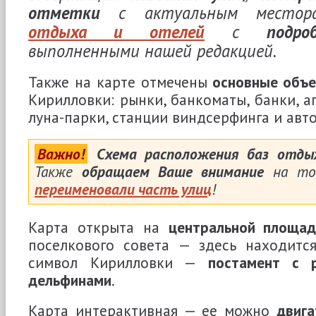
отметки
с актуальным местор
отдыха и отелей
с
подр
выполненными нашей редакцией.
Также на карте отмечены
основные объ
Кирилловки: рынки, банкоматы, банки, а
луна-парки, станции виндсерфинга и авто
Важно!
Схема расположения баз отды
Также
обращаем Ваше внимание
на то,
переименовали часть улиц
!
Карта открыта на
центральной площад
поселкового совета — здесь находитс
символ Кирилловки —
постамент с 
дельфинами
.
Карта интерактивная — ее можно
двиг