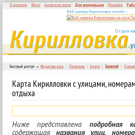
О курорте
Фото
Азовское море
Для владельцев
Реклама
Раб
Веб-камеры Кирилловки онлайн ↓
Кирилловка
Отдых на
.у
Быстрый доступ →
Федотова коса
|
Пересыпь
|
Центр
|
Бирючий
|
Степок
Карта Кирилловки с улицами, номера
отдыха
Ниже представлена
подробная 
содержащая
названия улиц
,
номер