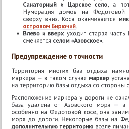
Санаторный и Царское село
, а п
Нумерация домов на Федотовой к
сверху вниз. Коса оканчивается
ми
островом Бирючий
.
Влево и вверх
уходит старая часть 
сменяется
селом «Азовское»
.
Предупреждение о точности
Территория многих баз отдыха намно
маркера — в таком случае
маркер
устан
на территорию базы отдыха со стороны 
Расположение маркера у дороги не означ
база удалена от Азовского моря — в 
особенно на Федотовой косе, она заним
моря до дороги. Некоторые базы на Фе
дополнительную территорию
возле лиман