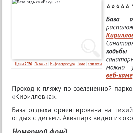
База о
распо
Кирилло
Санато
ходьбы
д
санаторн
Цены 2026
|
Питание
|
Инфраструктура
|
Фото
|
Контакты
можно 
веб-каме
Проход к пляжу по озелененной парко
«Кирилловка».
База отдыха ориентирована на тихи
отдых с детьми. Аквапарк видно из ок
Номерной фонд