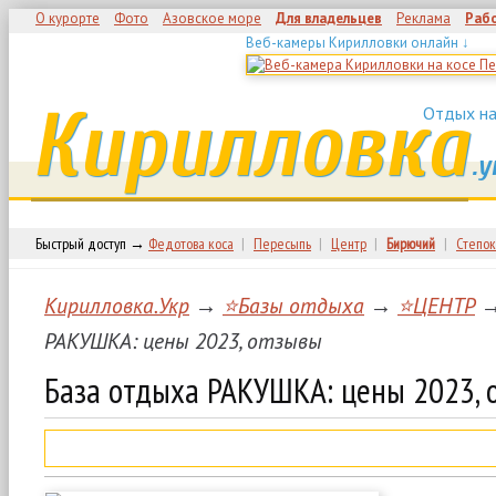
О курорте
Фото
Азовское море
Для владельцев
Реклама
Раб
Веб-камеры Кирилловки онлайн ↓
Кирилловка
Отдых на
.у
Быстрый доступ →
Федотова коса
|
Пересыпь
|
Центр
|
Бирючий
|
Степок
Кирилловка.Укр
→
⭐Базы отдыха
→
⭐ЦЕНТР
→
РАКУШКА: цены 2023, отзывы
База отдыха РАКУШКА: цены 2023, 