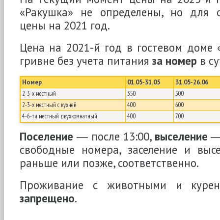
«Ракушка» не определены, но для 
цены на 2021 год.
Цена на 2021-й год в гостевом доме 
гривне без учета питания
за номер
в су
Номер
01.05-31.05
31.05-26.06
2-3-х местный
350
500
2-3-х местный с кухней
400
600
4-6-ти местный двухкомнатный
400
700
Поселение
― после 13:00,
выселение
― 
свободные номера, заселение и выс
раньше или позже, соответственно.
Проживание с животными и куре
запрещено
.