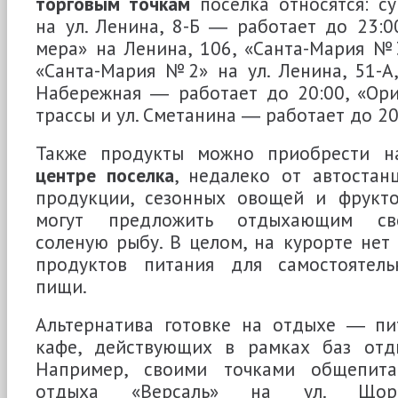
торговым точкам
поселка относятся: с
на ул. Ленина, 8-Б ― работает до 23:0
мера» на Ленина, 106, «Санта-Мария №3
«Санта-Мария №2» на ул. Ленина, 51-А,
Набережная ― работает до 20:00, «Ори
трассы и ул. Сметанина ― работает до 20
Также продукты можно приобрести 
центре поселка
, недалеко от автостан
продукции, сезонных овощей и фруктов
могут предложить отдыхающим св
соленую рыбу. В целом, на курорте нет
продуктов питания для самостоятель
пищи.
Альтернатива готовке на отдыхе ― пи
кафе, действующих в рамках баз отд
Например, своими точками общепита
отдыха «Версаль» на ул. Щорс