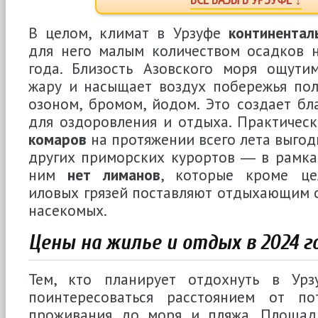
В целом, климат в Урзуфе
континентал
для него малым количеством осадков н
года. Близость Азовского моря ощути
жару и насыщает воздух побережья пол
озоном, бромом, йодом. Это создает бл
для оздоровления и отдыха. Практичес
комаров
на протяжении всего лета выгод
других приморских курортов ― в рамка
ним
нет лиманов
, которые кроме це
иловых грязей поставляют отдыхающим 
насекомых.
Цены на жилье и отдых в 2024 
Тем, кто планирует отдохнуть в Урз
поинтересоваться расстоянием от по
проживания до моря и пляжа. Площад