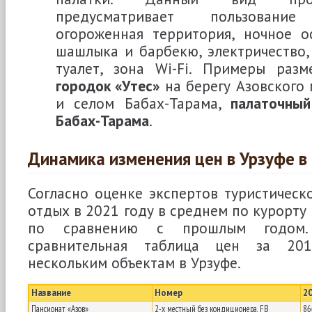
предусматривает пользование 
огороженная территория, ночное о
шашлыка и барбекю, электричество, 
туалет, зона Wi-Fi. Примеры раз
городок «Утес»
на берегу Азовского
и селом Бабах-Тарама,
палаточный
Бабах-Тарама
.
Динамика изменения цен в Урзуфе в
Согласно оценке экспертов туристическо
отдых в 2021 году в среднем по курорту
по сравнению с прошлым годом.
сравнительная таблица цен за 201
нескольким объектам в Урзуфе.
Название
Номер
20
Пансионат «Азов»
2-х местный без кондиционера,
FB
86