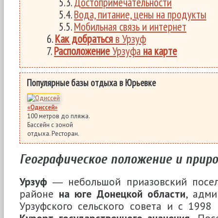
Достопримечательности
Вода, питание, цены на продукты
Мобильная связь и интернет
Как добраться
в Урзуф
Расположение
Урзуфа
на карте
Популярные базы отдыха в Юрьевке
«Одиссей»
100 метров до пляжа.
Бассейн с зоной
отдыха. Ресторан.
Географическое положение и прир
Урзуф
― небольшой приазовский посел
районе
на юге Донецкой области
, адм
Урзуфского сельского совета и с 1998
Курорт государственного значения
. Пос