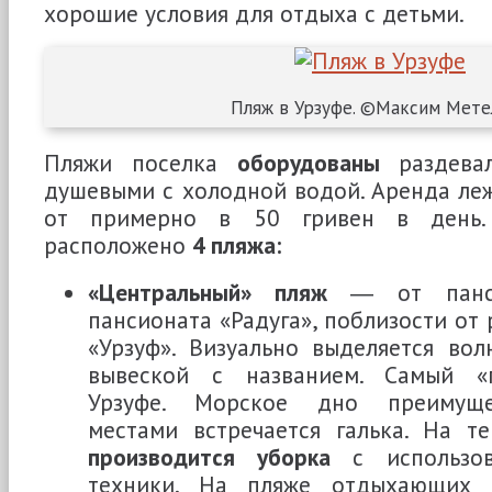
хорошие условия для отдыха с детьми.
Пляж в Урзуфе. ©Максим Мете
Пляжи поселка
оборудованы
раздевал
душевыми с холодной водой. Аренда ле
от примерно в 50 гривен в день.
расположено
4 пляжа:
«Центральный» пляж
― от панси
пансионата «Радуга», поблизости от
«Урзуф». Визуально выделяется во
вывеской с названием. Самый «г
Урзуфе. Морское дно преимуще
местами встречается галька. На т
производится уборка
с использов
техники. На пляже отдыхающих р