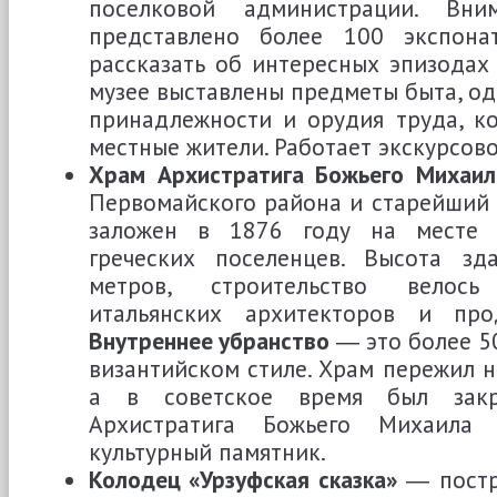
поселковой администрации. Вни
представлено более 100 экспона
рассказать об интересных эпизодах 
музее выставлены предметы быта, од
принадлежности и орудия труда, к
местные жители. Работает экскурсово
Храм Архистратига Божьего Михаил
Первомайского района и старейший 
заложен в 1876 году на месте 
греческих поселенцев. Высота з
метров, строительство велос
итальянских архитекторов и про
Внутреннее убранство
― это более 50
византийском стиле. Храм пережил 
а в советское время был закр
Архистратига Божьего Михаила
культурный памятник.
Колодец «Урзуфская сказка»
― постр