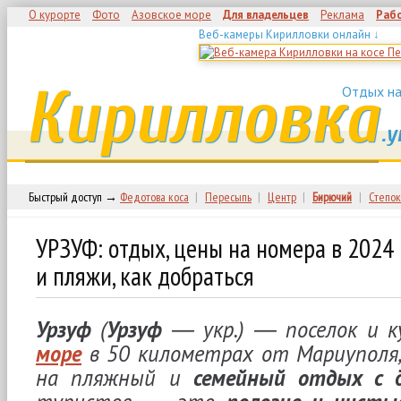
О курорте
Фото
Азовское море
Для владельцев
Реклама
Раб
Веб-камеры Кирилловки онлайн ↓
Кирилловка
Отдых на
.у
Быстрый доступ →
Федотова коса
|
Пересыпь
|
Центр
|
Бирючий
|
Степок
УРЗУФ: отдых, цены на номера в 2024 
и пляжи, как добраться
Урзуф
(
Урзуф
― укр.) ― поселок и 
море
в 50 километрах от Мариуполя
на пляжный и
семейный отдых с 