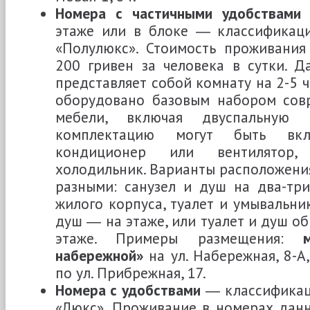
Номера с частичными удобствами
и
этаже или в блоке ― классификаци
«Полулюкс». Стоимость проживания
200 гривен за человека в сутки. 
представляет собой комнату на 2-5 
оборудовано базовым набором сов
мебели, включая двуспальную 
комплектацию могут быть вклю
кондиционер или вентилятор,
холодильник. Варианты расположения
разными: санузел и душ на два-тр
жилого корпуса, туалет и умывальни
душ ― на этаже, или туалет и душ о
этаже. Примеры размещения:
набережной»
на ул. Набережная, 8-А
по ул. Прибрежная, 17.
Номера с удобствами
― классификац
«Люкс». Проживание в номерах дан