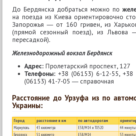
До Бердянска добраться можно по
желе
на поезда из Киева ориентировочно стои
Запорожья ― от 160 гривен, из Харько
(прямой сезонный поезд), из Львова 
пересадкой).
Железнодорожный вокзал Бердянск
Адрес:
Пролетарский проспект, 127
Телефоны:
+38 (06153) 6-12-55, +38 
(06153) 41-7-05 ― справочная
Расстояние до Урзуфа из по автом
Украины:
Город
расстояние в км
по автодорогам
ориенти
Мариуполь
43 километра
Е58/М14 и T0520
44 минуты
Бердянск
51 километр
Е58/М14
53 минуты