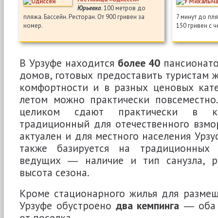
Юрьевка
. 100 метров до
пляжа. Бассейн. Ресторан. От 900 гривен за
7 минут до пл
номер.
150 гривен с ч
В Урзуфе находится
более 40
пансионатов
домов, готовых предоставить туристам ж
комфортности и в разных ценовых кате
летом можно практически повсеместно
целиком сдают практически в 
традиционный для отечественного взмо
актуален и для местного населения Урзу
также базируется на традиционных 
ведущих ― наличие и тип санузла, р
высота сезона.
Кроме стационарного жилья для разме
Урзуфе обустроено
два кемпинга
― оба 
от поселка.