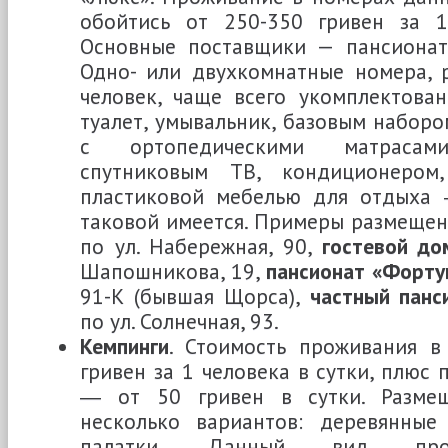
обойтись от 250-350 гривен за 1
Основные поставщики — пансионат
Одно- или двухкомнатные номера, 
человек, чаще всего укомплектова
туалет, умывальник, базовым наборо
с ортопедическими матрасами
спутниковым ТВ, кондиционером
пластиковой мебелью для отдыха 
таковой имеется. Примеры размеще
по ул. Набережная, 90,
гостевой до
Шапошникова, 19,
пансионат «Форту
91-К (бывшая Щорса),
частный панс
по ул. Солнечная, 93.
Кемпинги
. Стоимость проживания 
гривен за 1 человека в сутки, плюс
― от 50 гривен в сутки. Разме
несколько вариантов: деревянные 
палатки. Данный вид про