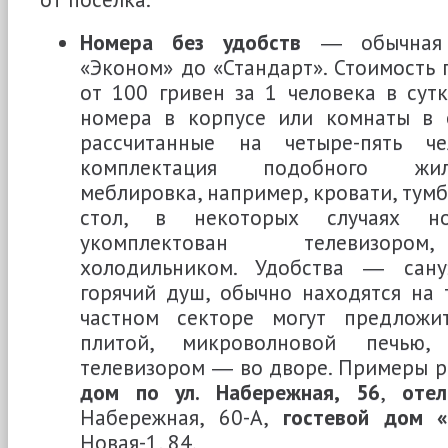
Номера без удобств
― обычная 
«Эконом» до «Стандарт». Стоимость 
от 100 гривен за 1 человека в сутк
номера в корпусе или комнаты в 
рассчитанные на четыре-пять че
комплектация подобного жил
меблировка, например, кровати, тумб
стол, в некоторых случаях н
укомплектован телевизором
холодильником. Удобства ― сану
горячий душ, обычно находятся на 
частном секторе могут предлож
плитой, микроволновой печью,
телевизором ― во дворе. Примеры 
дом по ул. Набережная, 56
,
отел
Набережная, 60-А,
гостевой дом 
Новая-1, 84.