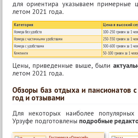
для ориентира указываем примерные ц
летом 2021 года.
Категория
Цена в высокий се
Номера без удобств
100-250 гривен за 1 чел
Номера с частичными удобствами
250-350 гривен за 1 чел
Номера с удобствами
300-600 гривен за 1 чел
Кемпинги
50-100 гривен за 1 чело
Цены, приведенные выше, были
актуаль
летом 2021 года.
Обзоры баз отдыха и пансионатов с
год и отзывами
Для некоторых наиболее популярных 
Урзуфе подготовлены
подробные редакто
Гостиница «Одиссей»