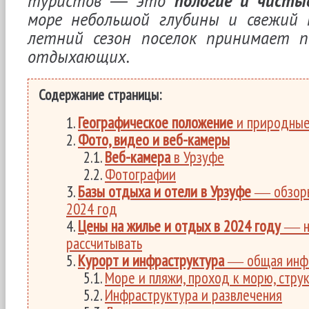
туристов ― это
пологие и чисты
море небольшой глубины и свежий м
летний сезон поселок принимает п
отдыхающих.
Содержание страницы:
Географическое положение
и природные
Фото, видео и веб-камеры
Веб-камера
в Урзуфе
Фотографии
Базы отдыха и отели в Урзуфе
― обзоры
2024 год
Цены на жилье и отдых в 2024 году
― на
рассчитывать
Курорт и инфраструктура
― общая инф
Море и пляжи, проход к морю, стру
Инфраструктура и развлечения