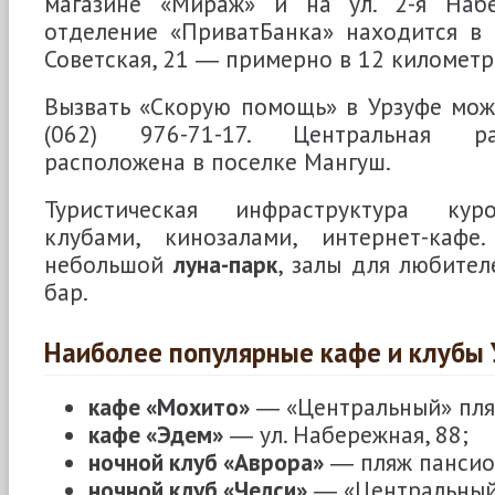
магазине «Мираж» и на ул. 2-я Набе
отделение «ПриватБанка» находится в 
Советская, 21 ― примерно в 12 километр
Вызвать «Скорую помощь» в Урзуфе мож
(062) 976-71-17. Центральная р
расположена в поселке Мангуш.
Туристическая инфраструктура кур
клубами, кинозалами, интернет-кафе
небольшой
луна-парк
, залы для любител
бар.
Наиболее популярные кафе и клубы 
кафе «Мохито»
― «Центральный» пля
кафе «Эдем»
― ул. Набережная, 88;
ночной клуб «Аврора»
― пляж пансион
ночной клуб «Челси»
― «Центральный