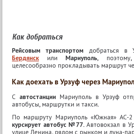
Как добраться
Рейсовым транспортом
добраться в У
Бердянск
или
Мариуполь
, поэтому
целесообразно прокладывать маршрут че
Как доехать в Урзуф через Мариупо
С
автостанции
Мариуполь в Урзуф отп
автобусы, маршрутки и такси.
По маршруту Мариуполь «Южная» АС-2
курсирует автобус №77
. Автовокзал в 
улице Ленина, рядом с рынком и луна-па