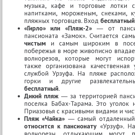
музыка, кафе и торговые лотки 
напитками, мороженым, снеками, к
пляжных торговцев. Вход
бесплатный
«Гирло» или «Пляж-2»
― от пансио
пансионата «Замок». Считается са
чистым
и самым широким в посел
побережья в море живописно впадает
волнорезов, которые могут испор
также организована качественная 
службой Урзуфа. На пляже располо
горки и другие развлекательн
бесплатный
.
Дикий пляж
― за территорией панси
поселка Бабах-Тарама. Это уголок
Приазовья с красивыми видами и чис
Пляж «Чайка»
― самый отдаленный 
относится к пансионату
«Урзуф». На
волнорезы, отдыхающим могут п