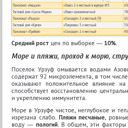
Пансионат «Акация»
«Люкс» 2-х местный в корпусе №3
65
Гостевой дом «Санта-Мария»
«Люкс» однокомнатный
70
Пансионат «Радуга»
«Стандарт» 2-х местный,
FB
65
Гостевой дом «Крезо»
«Полулюкс» 3-х местный
55
Пансионат «Прибой»
«Стандарт» 2-х местный
45
Средний рост
цен по выборке ―
10%
.
Море и пляжи, проход к морю, стр
Поселок Урзуф омывается водами Азовс
содержат 92 микроэлемента, в том числе
оказывают положительное влияние на 
способствует восстановлению централь
и укреплению иммунитета.
Море в Урзуфе чистое, неглубокое и теп
изрезана слабо.
Пляжи песчаные
, ровны
воду ―
пологий
. В общем, эти факторы