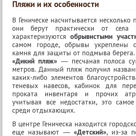
Пляжи и их особенности
В Геническе насчитывается несколько 
они берут практически от села 
характеризуются
обрывистыми участ
самом городе, обрывы укреплены 
камня для защиты от подмыва берега.
«Дикий пляж»
― песчаная полоса су
метров. Данный пляж получил названи
каких-либо элементов благоустройст
теневых навесов, кабинок для пере
проката инвентаря и прочих атр
учитывая все недостатки, это само
среди отдыхающих.
В центре Геническа находится городско
еще называют ―
«Детский»
, из-за 