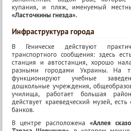
купания, и пляж, именуемый местн
«Ласточкины гнезда».
Инфраструктура города
В Геническе действуют практи
транспортного сообщения: здесь ест
станция и автостанция, хорошо нал
разными городами Украины. На т
функционируют учебные заведе
дошкольные учреждения, общеобразо
училища, работает большая район
действует краеведческий музей, есть
банков.
В центре расположена
«Аллея сказ
Тараса Шевченко»
, в котором можно 