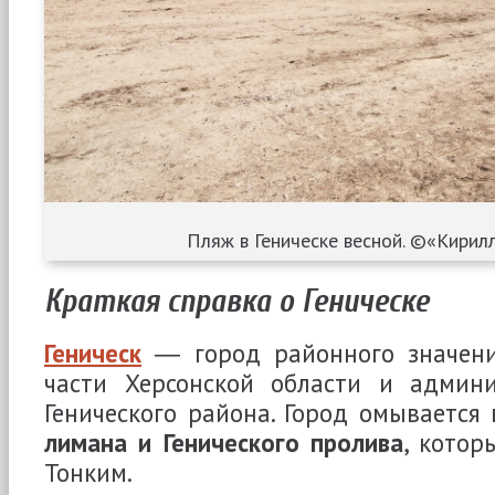
Пляж в Геническе весной. ©«Кирилл
Краткая справка о Геническе
Геническ
― город районного значени
части Херсонской области и админ
Генического района. Город омываетс
лимана и Генического пролива
, кото
Тонким.