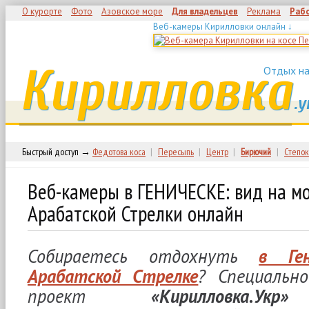
О курорте
Фото
Азовское море
Для владельцев
Реклама
Раб
Веб-камеры Кирилловки онлайн ↓
Кирилловка
Отдых на
.у
Быстрый доступ →
Федотова коса
|
Пересыпь
|
Центр
|
Бирючий
|
Степок
Веб-камеры в ГЕНИЧЕСКЕ: вид на м
Арабатской Стрелки онлайн
Собираетесь отдохнуть
в Ген
Арабатской Стрелке
? Специальн
проект
«Кирилловка.Укр»
о