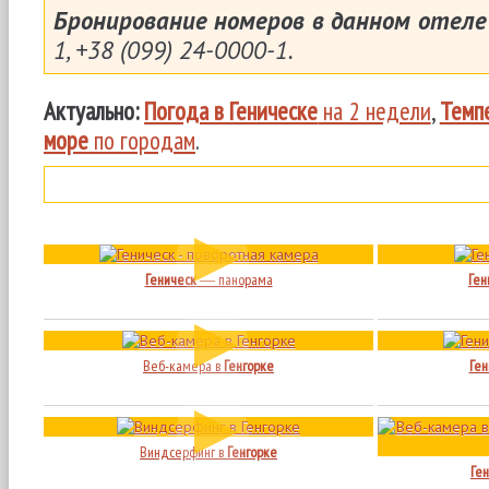
Бронирование номеров в данном отеле
1, +38 (099) 24-0000-1.
Актуально:
Погода в Геническе
на 2 недели
,
Темп
море
по городам
.
Геническ
― панорама
Ген
Веб-камера в
Генгорке
Ген
Виндсерфинг в
Генгорке
Ген