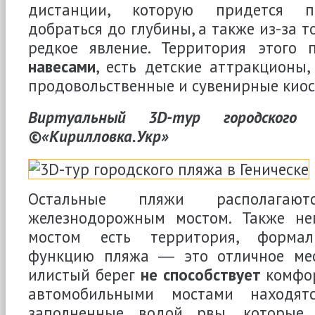
дистанции, которую придется пр
добраться до глубины, а также из-за то
редкое явление. Территория этого
навесами
, есть детские аттракционы,
продовольственные и сувенирные киос
Виртуальный 3D-тур городского 
©«Кирилловка.Укр»
Остальные пляжи располагаю
железнодорожным мостом. Также не
мостом есть территория, формал
функцию пляжа ― это отличное мес
илистый берег
не способствует
комфор
автомобильными мостами находят
заполненные водой рвы, которые 