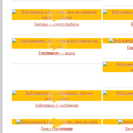
Генгорка ― курорт Арабатка
Г
Сча
Счастливцево
― вышка
Набережная в Счастливцево
Пляж в
Счастливцево
Винд