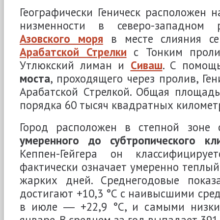
Географически Геническ расположен 
низменности в северо-западном 
Азовского моря
в месте слияния се
Арабатской Стрелки
с Тонким проли
Утлюкский лиман и
Сиваш
. С помо
моста
, проходящего через пролив, Ген
Арабатской Стрелкой. Общая площадь
порядка 60 тысяч квадратных километ
Город расположен в степной зоне
умеренного до субтропического кл
Кеппен-Гейгера он классифицируе
фактически означает умеренно теплый
жарких дней. Среднегодовые показ
достигают +10,3 °C с наивысшими сре
в июле ― +22,9 °C, и самыми низк
январе. В среднем за год выпадает 391