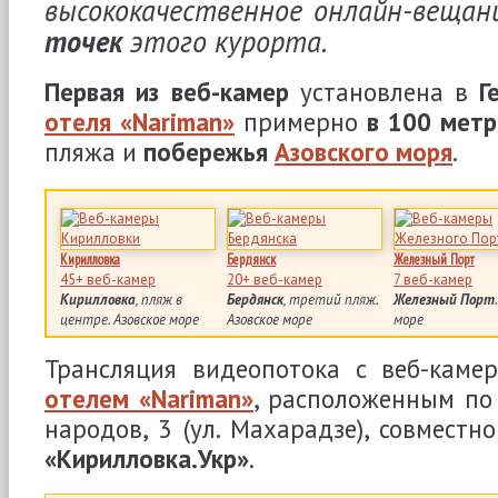
высококачественное онлайн-веща
точек
этого курорта.
Первая из веб-камер
установлена в
Г
отеля «Nariman»
примерно
в 100 метр
пляжа и
побережья
Азовского моря
.
Кирилловка
Бердянск
Железный Порт
45+ веб-камер
20+ веб-камер
7 веб-камер
Кирилловка
, пляж в
Бердянск
, третий пляж.
Железный Порт
центре. Азовское море
Азовское море
море
Трансляция видеопотока с веб-каме
отелем «Nariman»
, расположенным по
народов, 3 (ул. Махарадзе), совместн
«Кирилловка.Укр»
.