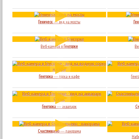
Геническ
― вид на мосты
Ген
Веб-камера в
Генгорке
Ви
Генгорка
― горка и кафе
Генг
Генгорка
― аквапарк
Сч
Счастливцево
― панорама
Набе