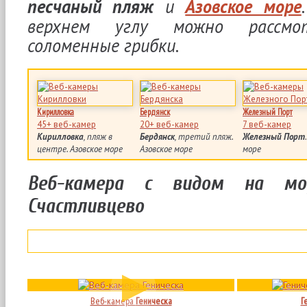
песчаный пляж
и
Азовское море
верхнем углу можно рассмо
соломенные грибки.
Кирилловка
Бердянск
Железный Порт
45+ веб-камер
20+ веб-камер
7 веб-камер
Кирилловка
, пляж в
Бердянск
, третий пляж.
Железный Порт
центре. Азовское море
Азовское море
море
Веб-камера с видом на м
Счастливцево
Веб-камера
Геническа
Г