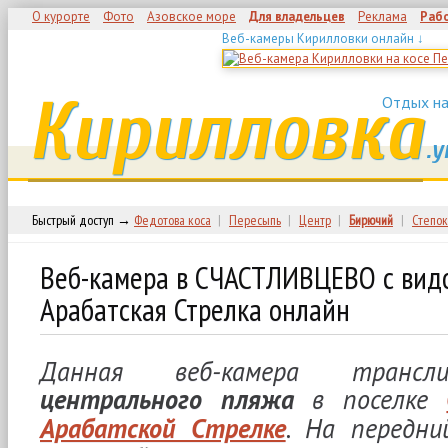
О курорте
Фото
Азовское море
Для владельцев
Реклама
Раб
Веб-камеры Кирилловки онлайн ↓
Кирилловка
Отдых на
.у
Быстрый доступ →
Федотова коса
|
Пересыпь
|
Центр
|
Бирючий
|
Степок
Веб-камера в СЧАСТЛИВЦЕВО с ви
Арабатская Стрелка онлайн
Данная веб-камера тран
центрального пляжа
в поселке
Арабатской Стрелке
. На передн