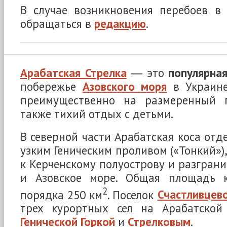
В случае возникновения перебоев в
обращаться в
редакцию
.
Арабатская Стрелка
― это
популярная
побережье
Азовского моря
в Украине
преимущественно на размеренный 
также тихий отдых с детьми.
В северной части Арабатская коса отд
узким Геническим проливом («Тонкий»),
к Керченскому полуострову и разгран
и Азовское море. Общая площадь к
2
порядка 250 км
. Поселок
Счастливцев
трех курортных сел на Арабатской
Генической Горкой
и
Стрелковым
.