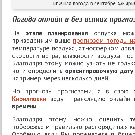
Типичная погода в сентябре. ©Кири
Погода онлайн и без всяких прогно
На
этапе планирования
отпуска можн
приведенным выше
прогнозом погоды
н
температуре воздуха, атмосферном давл
скорости ветра, влажности воздуха пос
Благодаря этому можно узнать не только
но и определить
ориентировочную дату
например, через несколько дней.
Но прогнозы прогнозами, а в свою
Кирилловки
ведут трансляцию онлайн
времени
.
Благодаря этому можно оценить
т
побережье и правильно распорядиться к
Особенно если Вы проживаете в ближ