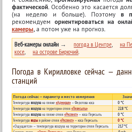
фактической
. Особенно это касается до
(на неделю и больше). Поэтому
в п
рекомендуем
ориентироваться на онл
камеры
, а потом уже на прогноз.
Веб-камеры онлайн
→
погода в Центре
,
на П
косе
,
на острове Бирючий
.
Погода в Кирилловке сейчас — дан
станций
Погода сейчас — параметр и место измерения
Знач
Температура
воздуха
на пляже
«Адмирал»
— Федотова коса
0 °C
Температура
воздуха
на территории отеля
«Пересыпь»
22.8 °C
Температура
воздуха
на пляже отеля
«Респект»
— коса Пересыпь
0 °C
Температура
воды
в районе отеля
«Респект»
— коса Пересыпь
0 °C
«Ощущается» — температура воздуха на территории отеля Пересыпь
21.7 °C