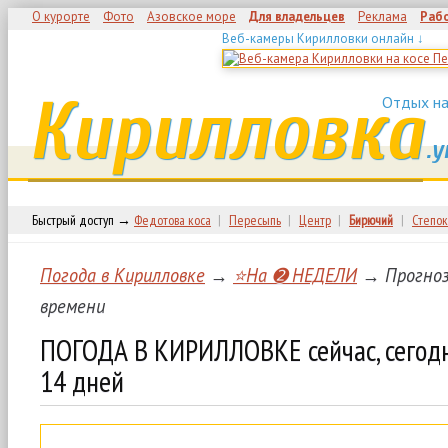
О курорте
Фото
Азовское море
Для владельцев
Реклама
Раб
Веб-камеры Кирилловки онлайн ↓
Кирилловка
Отдых на
.у
Быстрый доступ →
Федотова коса
|
Пересыпь
|
Центр
|
Бирючий
|
Степок
Погода в Кирилловке
→
⭐На ➋ НЕДЕЛИ
→ Прогноз
времени
ПОГОДА В КИРИЛЛОВКЕ сейчас, сегодня
14 дней