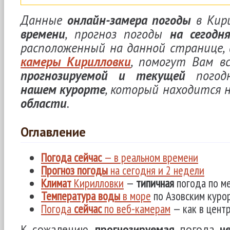
Данные
онлайн-замера погоды
в Кир
времени
, прогноз погоды
на сегодн
расположенный на данной странице
камеры Кирилловки
, помогут Вам вс
прогнозируемой и текущей
погод
нашем курорте
, который находится 
области
.
Оглавление
Погода сейчас
— в реальном времени
Прогноз погоды
на сегодня и 2 недели
Климат
Кирилловки
—
типичная
погода по м
Температура воды
в море
по Азовским куро
Погода
сейчас
по веб-камерам
— как в центр
К сожалению,
прогнозируемая
погода
н