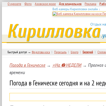
О курорте
Фото
Азовское море
Для владельцев
Реклама
Раб
Веб-камеры Кирилловки онлайн ↓
Кирилловка
Отдых на
.у
Быстрый доступ →
Федотова коса
|
Пересыпь
|
Центр
|
Бирючий
|
Степок
Погода в Геническе
→
⭐На ➋ НЕДЕЛИ
→ Прогноз и
времени
Погода в Геническе сегодня и на 2 не