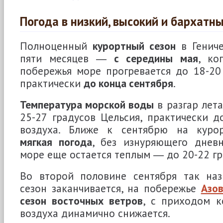
Погода в низкий, высокий и бархатн
Полноценный
курортный сезон
в Гениче
пяти месяцев ―
с середины мая
, ко
побережья море прогревается до 18-20
практически
до конца сентября
.
Температура морской воды
в разгар лет
25-27 градусов Цельсия, практически д
воздуха. Ближе к сентябрю на курор
мягкая погода
, без изнуряющего дневн
море еще остается теплым ― до 20-22 гр
Во второй половине сентября так на
сезон заканчивается, на побережье
Азов
сезон восточных ветров
, с приходом к
воздуха динамично снижается.