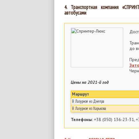
4. Транспортная компания «СПРИ
автобусами
Дост
Тран
до в
Пре
Зато
Черн
Цены на 2021-й год
Маршрут
В Лазурное из Днепра
В Лазурное из Харькова
Телефоны:
+38 (050) 136-23-31, +