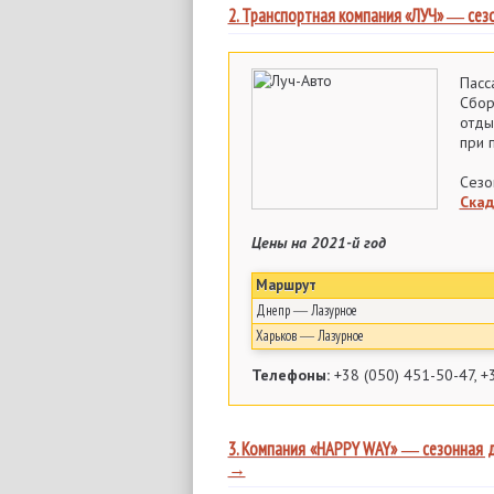
2. Транспортная компания «ЛУЧ» ― сез
Пасс
Сбор
отды
при 
Сезо
Скад
Цены на 2021-й год
Маршрут
Днепр ― Лазурное
Харьков ― Лазурное
Телефоны:
+38 (050) 451-50-47, +3
3. Компания «HAPPY WAY» ― сезонная 
→