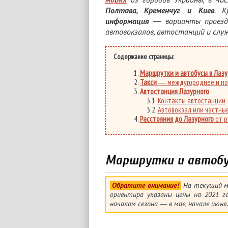
Полтава, Кременчуг и Киев
. К
информация
― варианты проезда
автовокзалов, автостанций и служ
Содержание страницы:
Маршрутки и автобусы в Лаз
Такси
― междугороднее и по
Автостанция Лазурного
Контакты автостанции
Автовокзал или частны
Расстояния до Лазурного
от р
Маршрутки и автобу
Обратите внимание!
На текущий мо
ориентира указаны цены на 2021 г
началом сезона ― в мае, начале июня