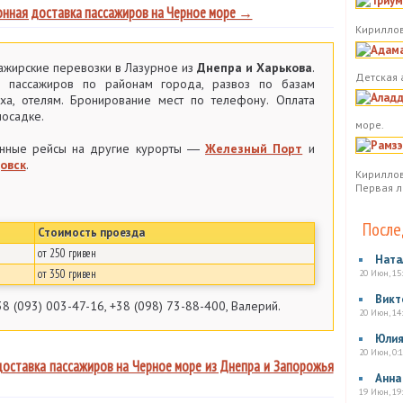
онная доставка пассажиров на Черное море →
Кириллов
ажирские перевозки в Лазурное из
Днепра и Харькова
.
Детская 
 пассажиров по районам города, развоз по базам
ха, отелям. Бронирование мест по телефону. Оплата
посадке.
море.
нные рейсы на другие курорты ―
Железный Порт
и
овск
.
Кириллов
Первая л
После
Стоимость проезда
от 250 гривен
Ната
от 350 гривен
20 Июн, 15
Викт
8 (093) 003-47-16, +38 (098) 73-88-400, Валерий.
20 Июн, 14
Юли
20 Июн, 0:1
доставка пассажиров на Черное море из Днепра и Запорожья
Анна
19 Июн, 19