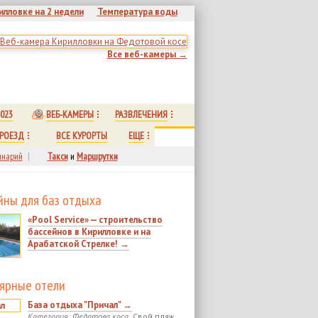
илловке на 2 недели
Температура воды
Все веб-камеры →
023
ВЕБ-КАМЕРЫ
РАЗВЛЕЧЕНИЯ
РОЕЗД
ВСЕ КУРОРТЫ
ЕЩЕ
нарий
|
Такси
и
Маршрутки
йны для баз отдыха
«Pool Service» — строительство
бассейнов в Кирилловке и на
Арабатской Стрелке! →
ярные отели
База отдыха "Причал" →
Категория: Федотова коса.
Свой пляж.