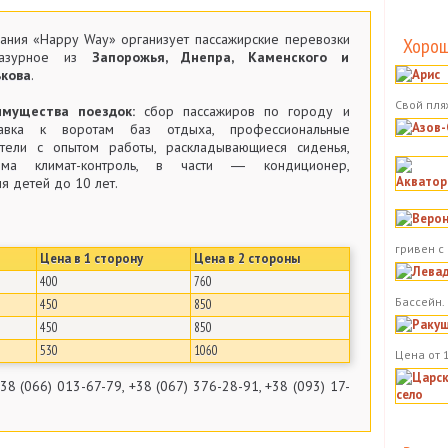
ания «Happy Way» организует пассажирские перевозки
Хорош
азурное из
Запорожья, Днепра, Каменского и
кова
.
Свой пля
имущества поездок:
сбор пассажиров по городу и
тавка к воротам баз отдыха, профессиональные
тели с опытом работы, раскладывающиеся сиденья,
тема климат-контроль, в части ― кондиционер,
я детей до 10 лет.
гривен с
Цена в 1 сторону
Цена в 2 стороны
400
760
Бассейн.
450
850
450
850
530
1060
Цена от 
38 (066) 013-67-79, +38 (067) 376-28-91, +38 (093) 17-