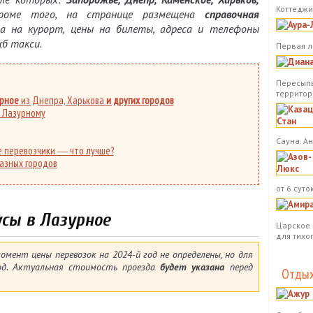
Коттеджи.
роме того, на странице размещена
справочная
 на курорт, цены на билеты, адреса и телефоны
б такси.
Первая л
Пересыпь
территор
урное
из Днепра, Харькова
и других городов
 Лазурному
Сауна. А
е перевозчики ― что лучше?
азных городов
от 6 суток
сы в Лазурное
Царское 
для тихо
мент цены перевозок на 2024-й год не определены, но для
од. Актуальная стоимость проезда
будет указана
перед
Отдых
.