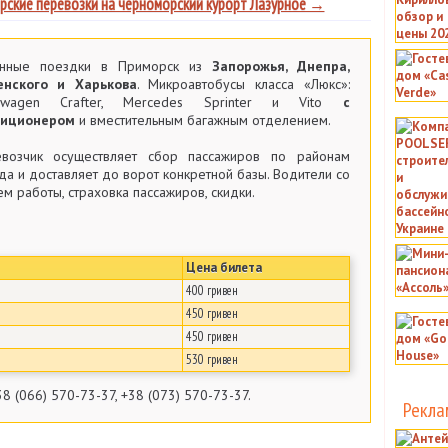
рские перевозки на черноморский курорт Лазурное →
онные поездки в Приморск из
Запорожья, Днепра,
енского и Харькова
. Микроавтобусы класса «Люкс»:
kswagen Crafter, Mercedes Sprinter и Vito
с
диционером
и вместительным багажным отделением.
возчик осуществляет сбор пассажиров по районам
да и доставляет до ворот конкретной базы. Водители со
ем работы, страховка пассажиров, скидки.
Цена билета
400 гривен
450 гривен
450 гривен
530 гривен
8 (066) 570-73-37, +38 (073) 570-73-37.
Рекла