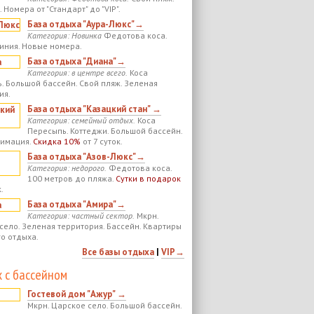
 Номера от "Стандарт" до "VIP".
База отдыха "Аура-Люкс"→
Категория: Новинка
Федотова коса.
иния. Новые номера.
База отдыха "Диана"→
Категория: в центре всего.
Коса
. Большой бассейн. Свой пляж. Зеленая
ия.
База отдыха "Казацкий стан" →
Категория: семейный отдых.
Коса
Пересыпь. Коттеджи. Большой бассейн.
нимация.
Скидка 10%
от 7 суток.
База отдыха "Азов-Люкс"→
Категория: недорого.
Федотова коса.
100 метров до пляжа.
Сутки в подарок
.
База отдыха "Амира"→
Категория: частный сектор.
Мкрн.
село. Зеленая территория. Бассейн. Квартиры
го отдыха.
Все базы отдыха
|
VIP→
 с бассейном
Гостевой дом "Ажур" →
Мкрн. Царское село. Большой бассейн.