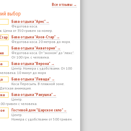
Все отзывы →
ий выбор
База отдыха "Арис"→
Федотова коса.
ж. Цена от 350 гривен за номер.
База отдыха "Азов-Стар" →
Федотова коса. 20 метров до моря.
База отдыха "Акватория" →
Федотова коса. От "эконом" до "люкс".
От 100 грн. с человека.
База отдыха "Верона" →
Центр. Номера с удобствами. От 100
 человека. 10 минут до моря
База отдыха "Левада" →
Коса Пересыпь. В пляжной зоне.
 Детская анимация.
База отдыха "Ракушка"→
Центр.
100 гривен с человека.
Гостевой дом "Царское село"→
Центр.
Номера с удобствами от 500 гривен.