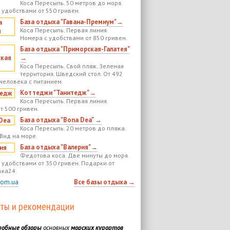
Коса Пересыпь. 50 метров до моря.
 удобствами от 550 гривен.
База отдыха "Гавана-Премиум"→
Коса Пересыпь. Первая линия.
Номера с удобствами от 850 гривен.
База отдыха "Приморская-Галатея"
→
Коса Пересыпь. Свой пляж. Зеленая
территория. Шведский стол. От 492
 человека с питанием.
Коттеджи "Танитедж"→
Коса Пересыпь. Первая линия.
т 500 гривен.
База отдыха "Bona Dea" →
Коса Пересыпь. 20 метров до пляжа.
 Вид на море.
База отдыха "Валерия"→
Федотова коса. Две минуты до моря.
 удобствами от 350 гривен. Подарки от
ка24.
com.ua
Все базы отдыха →
ты и рекомендации
робные обзоры
основных
морских курортов