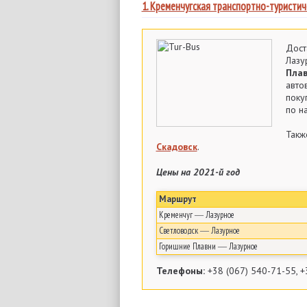
1. Кременчугская транспортно-туристи
Дост
Лаз
Пла
авто
поку
по н
Так
Скадовск
.
Цены на 2021-й год
Маршрут
Кременчуг ― Лазурное
Светловодск ― Лазурное
Горишние Плавни ― Лазурное
Телефоны:
+38 (067) 540-71-55, +