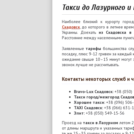
Такси до Лазурного и
Наиболее близкий к курорту гор
Скадовск
, до которого в летнее вре
Украины. Доехать
из Скадовска в
Расстояние между населенными пункт
Заявленные
тарифы
большинства слу
посадку, плюс 9-12 гривен за каждый 
ожидание свыше 10–15 минут могут за
звонок лучше не рассчитывать.
Контакты некоторых служб и ч
Bravo-Lux Скадовск:
+38 (050)
Такси город/межгород Скадов
Хорошее такси:
+38 (096) 506
ТАХІ Скадовск:
+38 (066) 631-
Элит:
+38 (050) 549-15-56
Проезд на
такси в Лазурном
летом 2
от длины маршрута и указанных тарифо
те же 25–35 гривен за посадку и 9-12