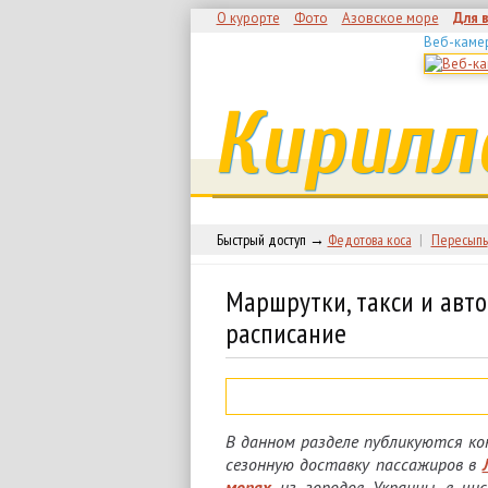
О курорте
Фото
Азовское море
Для 
Веб-каме
Кирилл
Быстрый доступ →
Федотова коса
|
Пересыпь
Маршрутки, такси и авт
расписание
В данном разделе публикуются 
сезонную доставку пассажиров в
морях
из городов Украины, в чи