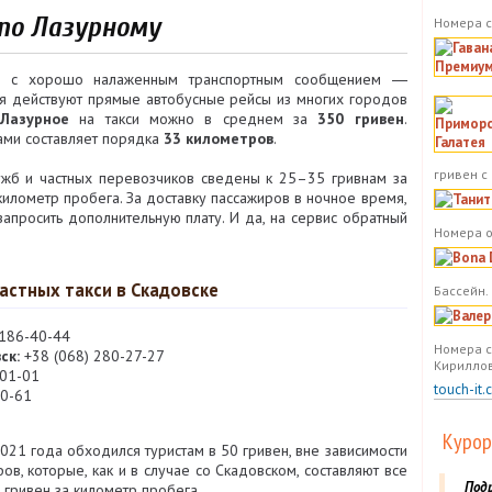
 по Лазурному
Номера с
од с хорошо налаженным транспортным сообщением ―
мя действуют прямые автобусные рейсы из многих городов
 Лазурное
на такси можно в среднем за
350 гривен
.
ами составляет порядка
33 километров
.
гривен с
жб и частных перевозчиков сведены к 25–35 гривнам за
километр пробега. За доставку пассажиров в ночное время,
просить дополнительную плату. И да, на сервис обратный
Номера о
астных такси в Скадовске
Бассейн.
 186-40-44
Номера с
ск:
+38 (068) 280-27-27
Кириллов
-01-01
touch-it.
10-61
Курор
021 года обходился туристам в 50 гривен, вне зависимости
в, которые, как и в случае со Скадовском, составляют все
Под
 гривен за километр пробега.