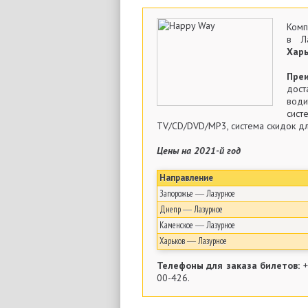
Комп
в Л
Харь
Пре
дос
води
сис
TV/CD/DVD/MP3, система скидок дл
Цены на 2021-й год
Направление
Запорожье ― Лазурное
Днепр ― Лазурное
Каменское ― Лазурное
Харьков ― Лазурное
Телефоны для заказа билетов:
+
00-426.