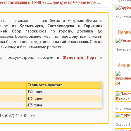
С удобст
ческая компания «TUR-BUS» ― поездки на Черное море →
Кириллов
авка пассажиров на автобусах и микроавтобусах в
урное из
Кременчуга, Светловодска и Горишних
Перва
вней
. Сбор пассажиров по городу, доставка до
вокзала. Бронирование мест по телефону или онлайн-
пка билетов непосредственно на сайте компании. Оплата
аличному и безналичному расчету.
Номера и
же предусмотрены поездки в
Железный Порт
и
Акции
Стоимость проезда
450 гривен
475 гривен
475 гривен
Кириллов
38 (097) 115-00-55.
Остров Б