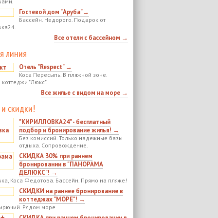
вами.
Гостевой дом "Аруба"→
Бассейн. Недорого. Подарок от
ка24.
Все отели с бассейном →
я линия
Отель "Respect" →
Коса Пересыпь. В пляжной зоне.
 коттеджи "Люкс".
Все жилье с видом на море →
 и скидки!
"КИРИЛЛОВКА24" - бесплатный
подбор и бронирование жилья! →
Без комиссий. Только надежные базы
отдыха. Сопровождение.
СКИДКА 30% при раннем
бронировании в "ПАНОРАМА
ДЕЛЮКС"! →
ка, Коса Федотова. Бассейн. Прямо на пляже!
СКИДКИ на раннее бронирование в
коттеджах "МОРЕ"! →
ирючий. Рядом море.
СКИДКА при раннем бронировании в