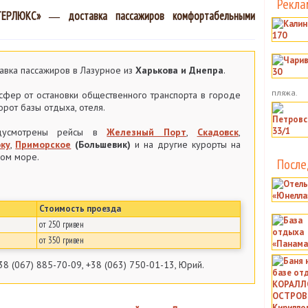
Рекла
НТЕРЛЮКС» ― доставка пассажиров комфортабельными
авка пассажиров в Лазурное из
Харькова и Днепра
.
пляжа.
сфер от остановки общественного транспорта в городе
орот базы отдыха, отеля.
дусмотрены рейсы в
Железный Порт
,
Скадовск
,
ку
,
Приморское
(Большевик)
и на другие курорты на
ом море.
После
Стоимость проезда
от 250 гривен
от 350 гривен
38 (067) 885-70-09, +38 (063) 750-01-13, Юрий.