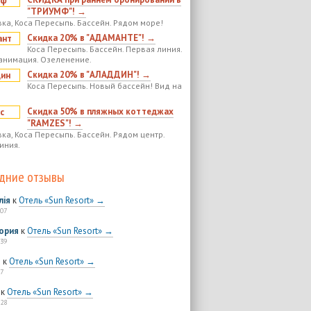
"ТРИУМФ"! →
ка, Коса Пересыпь. Бассейн. Рядом море!
Скидка 20% в "АДАМАНТЕ"! →
Коса Пересыпь. Бассейн. Первая линия.
анимация. Озеленение.
Скидка 20% в "АЛАДДИН"! →
Коса Пересыпь. Новый бассейн! Вид на
Скидка 50% в пляжных коттеджах
"RAMZES"! →
ка, Коса Пересыпь. Бассейн. Рядом центр.
иния.
дние отзывы
лія
к
Отель «Sun Resort» →
:07
ория
к
Отель «Sun Resort» →
:39
я
к
Отель «Sun Resort» →
7
к
Отель «Sun Resort» →
:28