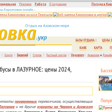
владельцев
Реклама
Работа
О редакции
Погода в Кир
ры Кирилловки онлайн ↓
овка
Отдых на Азовском море
.укр
БАЗЫ ОТДЫХА
ЦЕНЫ 2
КАФЕ
КАРТА
П
|
Центр
|
Бирючий
|
Степок
|
Частный сектор
|
Недорого
|
Аквапарк
и
Дельфи
обусы в ЛАЗУРНОЕ: цены 2024,
Бассе
Попул
контакты
проверенных
перевозчиков, осуществляющих
Лазурное
и на другие
курорты на Черном и Азовском
сле которых:
Запорожье, Днепр, Каменское, Харьков,