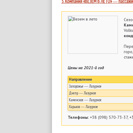
5. Компания «ВЕЗЕМ В ЛЕТО» ― пассажи
Сез
Кам
Vol
кон
Пере
горо
стаж
Цены на 2021-й год
Направление
Запорожье ― Лазурное
Днепр ― Лазурное
Каменское ― Лазурное
Харьков ― Лазурное
Телефоны:
+38 (098) 570-73-37, +3