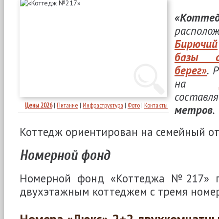
«Котт
распо
Бирючий
базы о
берег»
. 
на
состав
Цены 2026
|
Питание
|
Инфраструктура
|
Фото
|
Контакты
метров
.
Коттедж ориентирован на семейный о
Номерной фонд
Номерной фонд «Коттеджа №217» п
двухэтажным коттеджем с тремя номе