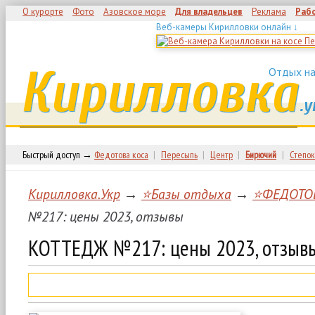
О курорте
Фото
Азовское море
Для владельцев
Реклама
Раб
Веб-камеры Кирилловки онлайн ↓
Кирилловка
Отдых на
.у
Быстрый доступ →
Федотова коса
|
Пересыпь
|
Центр
|
Бирючий
|
Степок
Кирилловка.Укр
→
⭐Базы отдыха
→
⭐ФЕДОТО
№217: цены 2023, отзывы
КОТТЕДЖ №217: цены 2023, отзыв