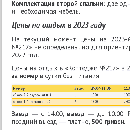
Комплектация второй спальни:
две одн
и необходимая мебель.
Цены на отдых в 2023 году
На текущий момент цены на 2023-й
№217» не определены, но для ориенти
2022 год.
Цены на отдых в «Коттедже №217» в 2
за номер
в сутки без питания.
Номер
Этаж
29.04-11.06
11.
«Люкс» 2+2 двухкомнатный
1
1000
150
«Люкс» 4+1 трехкомнатный
2
1800
250
Заезд
― с 14:00,
выезд
― до 10:00. Р
поздний выезд ― платно,
500 гривен
.