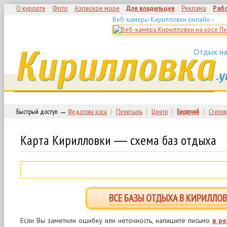
О курорте
Фото
Азовское море
Для владельцев
Реклама
Раб
Веб-камеры Кирилловки онлайн ↓
Кирилловка
Отдых на
.у
Быстрый доступ →
Федотова коса
|
Пересыпь
|
Центр
|
Бирючий
|
Степок
Карта Кирилловки ― схема баз отдыха
ВСЕ БАЗЫ ОТДЫХА В КИРИЛЛОВ
Если Вы заметили ошибку или неточность, напишите письмо
в р