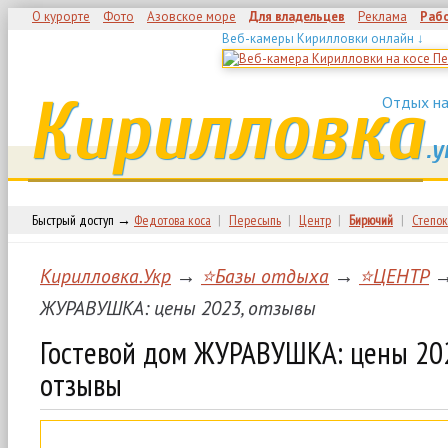
О курорте
Фото
Азовское море
Для владельцев
Реклама
Раб
Веб-камеры Кирилловки онлайн ↓
Кирилловка
Отдых на
.у
Быстрый доступ →
Федотова коса
|
Пересыпь
|
Центр
|
Бирючий
|
Степок
Кирилловка.Укр
→
⭐Базы отдыха
→
⭐ЦЕНТР
→
ЖУРАВУШКА: цены 2023, отзывы
Гостевой дом ЖУРАВУШКА: цены 20
отзывы