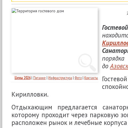
Гостево
находит
Кирилло
Санатор
порядка
до
Азовс
Гостево
Цены 2026
|
Питание
|
Инфраструктура
|
Фото
|
Контакты
спокойн
Кирилловки.
Отдыхающим предлагается санатор
которому проходит через парковую зон
расположен рынок и лечебные корпуса