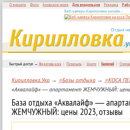
О курорте
Фото
Азовское море
Для владельцев
Реклама
Раб
Веб-камеры Кирилловки онлайн ↓
Кирилловка
Отдых на
.у
Быстрый доступ →
Федотова коса
|
Пересыпь
|
Центр
|
Бирючий
|
Степок
Кирилловка.Укр
→
⭐Базы отдыха
→
⭐КОСА ПЕ
«Аквалайф» ― апартамент ЖЕМЧУЖНЫЙ: цены
База отдыха «Аквалайф» ― апарта
ЖЕМЧУЖНЫЙ: цены 2023, отзывы