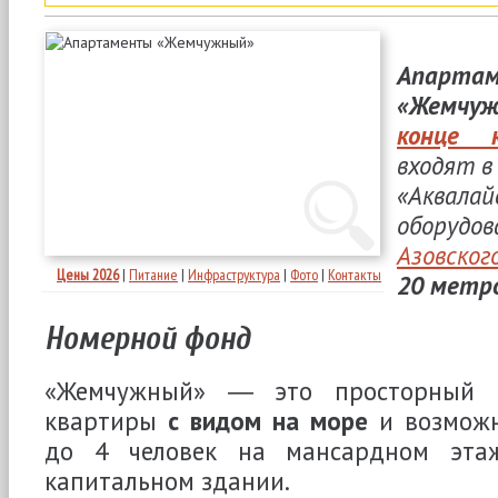
Апарта
«Жемчуж
конце 
входят в
«Аквала
оборуд
Азовско
Цены 2026
|
Питание
|
Инфраструктура
|
Фото
|
Контакты
20 метр
Номерной фонд
«Жемчужный» ― это просторный 
квартиры
с видом на море
и возможн
до 4 человек на мансардном эта
капитальном здании.