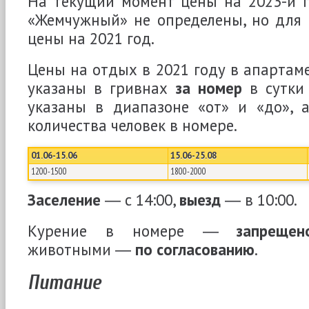
На текущий момент цены на 2023-й г
«Жемчужный» не определены, но для 
цены на 2021 год.
Цены на отдых в 2021 году в апарта
указаны в гривнах
за номер
в сутки 
указаны в диапазоне «от» и «до», а
количества человек в номере.
01.06-15.06
15.06-25.08
1200-1500
1800-2000
Заселение
― с 14:00,
выезд
― в 10:00.
Курение в номере ―
запрещен
животными ―
по согласованию
.
Питание