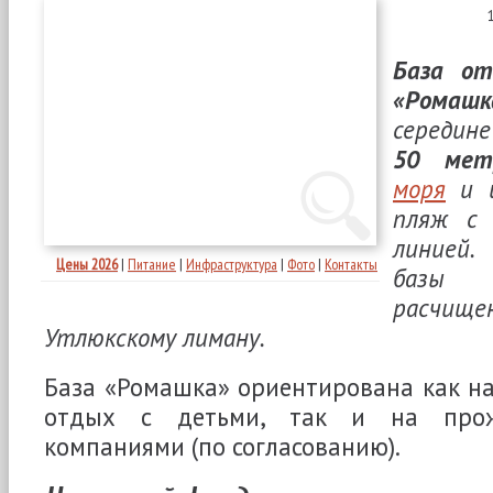
База от
«Ромашк
середин
50 мет
моря
и и
пляж с 
линией.
Цены 2026
|
Питание
|
Инфраструктура
|
Фото
|
Контакты
базы
расчи
Утлюкскому лиману.
База «Ромашка» ориентирована как н
отдых с детьми, так и на прож
компаниями (по согласованию).