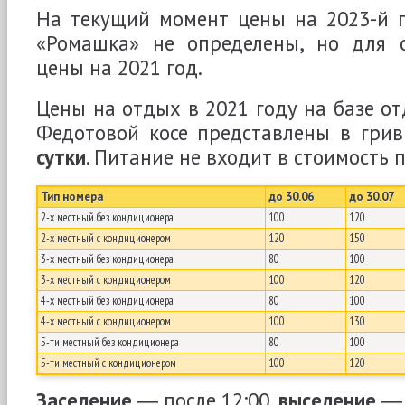
На текущий момент цены на 2023-й г
«Ромашка» не определены, но для 
цены на 2021 год.
Цены на отдых в 2021 году на базе о
Федотовой косе представлены в гри
сутки
. Питание не входит в стоимость 
Тип номера
до 30.06
до 30.07
2-х местный без кондиционера
100
120
2-х местный с кондиционером
120
150
3-х местный без кондиционера
80
100
3-х местный с кондиционером
100
120
4-х местный без кондиционера
80
100
4-х местный с кондиционером
100
130
5-ти местный без кондиционера
80
100
5-ти местный с кондиционером
100
120
Заселение
― после 12:00,
выселение
― 