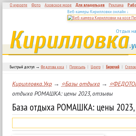
О курорте
Фото
Азовское море
Для владельцев
Реклама
Раб
Веб-камеры Кирилловки онлайн ↓
Кирилловка
Отдых на
.у
Быстрый доступ →
Федотова коса
|
Пересыпь
|
Центр
|
Бирючий
|
Степок
Кирилловка.Укр
→
⭐Базы отдыха
→
⭐ФЕДОТО
отдыха РОМАШКА: цены 2023, отзывы
База отдыха РОМАШКА: цены 2023,