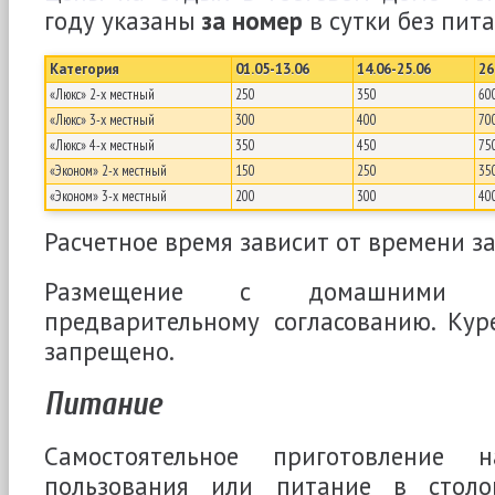
году указаны
за номер
в сутки без пита
Категория
01.05-13.06
14.06-25.06
26
«Люкс» 2-х местный
250
350
60
«Люкс» 3-х местный
300
400
70
«Люкс» 4-х местный
350
450
75
«Эконом» 2-х местный
150
250
35
«Эконом» 3-х местный
200
300
40
Расчетное время зависит от времени за
Размещение с домашними 
предварительному согласованию. Ку
запрещено.
Питание
Самостоятельное приготовление 
пользования или питание в стол