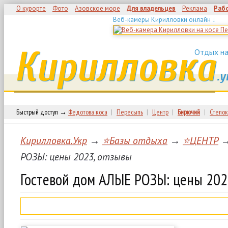
О курорте
Фото
Азовское море
Для владельцев
Реклама
Раб
Веб-камеры Кирилловки онлайн ↓
Кирилловка
Отдых на
.у
Быстрый доступ →
Федотова коса
|
Пересыпь
|
Центр
|
Бирючий
|
Степок
Кирилловка.Укр
→
⭐Базы отдыха
→
⭐ЦЕНТР
→
РОЗЫ: цены 2023, отзывы
Гостевой дом АЛЫЕ РОЗЫ: цены 202