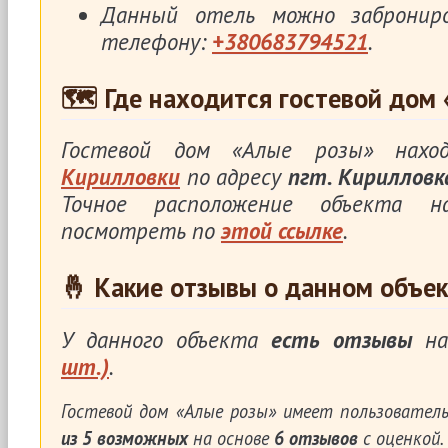
Данный отель можно заброни
телефону:
+380683794521
.
🗺 Где находится гостевой дом
Гостевой дом «Алые розы» нах
Кирилловки
по адресу
пгт. Кирилловка
Точное расположение объекта 
посмотреть по
этой ссылке
.
🤞 Какие отзывы о данном объек
У данного объекта
есть отзывы
на
шт.)
.
Гостевой дом «Алые розы»
имеет пользователь
из
5
возможных
на основе
6
отзывов
с оценкой.