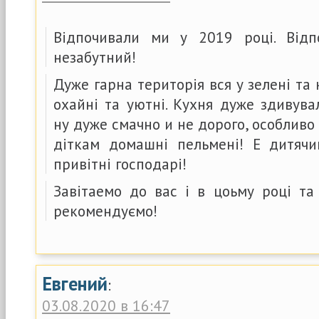
Відпочивали ми у 2019 році. Відп
незабутний!
Дуже гарна територія вся у зелені та
охайні та уютні. Кухня дуже здивув
ну дуже смачно и не дорого, особлив
діткам домашні пельмені! Е дитяч
привітні господарі!
Завітаемо до вас і в цоьму році та
рекомендуємо!
Евгений
:
03.08.2020 в 16:47