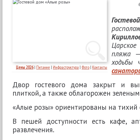
Гостево
расп
Кирилло
Царское 
пляжа 
ходьбы 
Цены 2026
|
Питание
|
Инфраструктура
|
Фото
|
Контакты
санатор
Двор гостевого дома закрыт и вы
плиткой, а также облагорожен зелены
«Алые розы» ориентированы на тихий
В пешей доступности есть кафе, ап
развлечения.