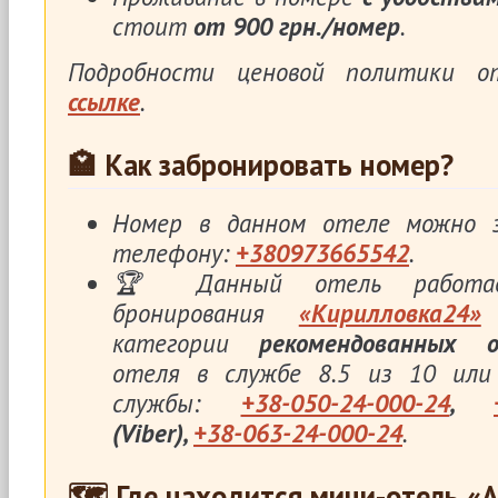
стоит
от 900 грн./номер
.
Подробности ценовой политики 
ссылке
.
🏩 Как забронировать номер?
Номер в данном отеле можно з
телефону:
+380973665542
.
🏆 Данный отель работа
бронирования
«Кирилловка24»
категории
рекомендованных 
отеля в службе 8.5 из 10 или
службы:
+38-050-24-000-24
,
(Viber),
+38-063-24-000-24
.
🗺 Где находится мини-отель «A