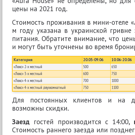
«Aura House» не определены, но для
цены на 2021 год.
Стоимость проживания в мини-отеле «A
м году указана в украинской гривне
питания. Обратите внимание, что це
и могут быть уточнены во время брони
Категория
20.05-09.06
10.06-20.06
«Люкс» 2-х местный
500
650
«Люкс» 3-х местный
600
750
«Люкс» 4-х местный
700
1000
«Люкс» 4-х местный двухкомнатный
750
1100
Для постоянных клиентов и на д
возможны скидки.
Заезд
гостей производится с 14:00,
Стоимость раннего заезда или позднег