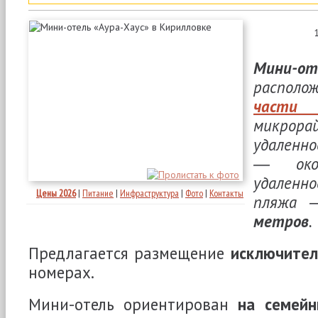
Мини-от
распол
части 
микрора
удаленн
― ок
удаленно
Цены 2026
|
Питание
|
Инфраструктура
|
Фото
|
Контакты
пляжа 
метров
.
Предлагается размещение
исключител
номерах.
Мини-отель ориентирован
на семей