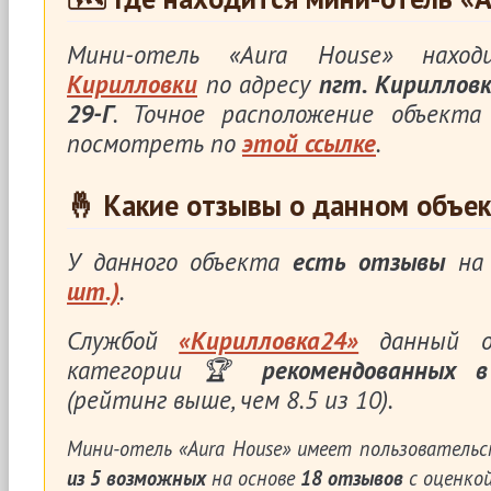
Мини-отель «Aura House» нах
Кирилловки
по адресу
пгт. Кирилловк
29-Г
. Точное расположение объект
посмотреть по
этой ссылке
.
🤞 Какие отзывы о данном объек
У данного объекта
есть отзывы
на 
шт.)
.
Службой
«Кирилловка24»
данный о
категории 🏆
рекомендованных в
(рейтинг выше, чем 8.5 из 10).
Мини-отель «Aura House»
имеет пользовательс
из
5
возможных
на основе
18
отзывов
с оценкой