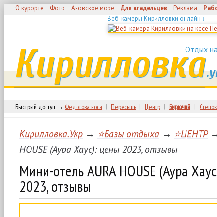
О курорте
Фото
Азовское море
Для владельцев
Реклама
Раб
Веб-камеры Кирилловки онлайн ↓
Кирилловка
Отдых на
.у
Быстрый доступ →
Федотова коса
|
Пересыпь
|
Центр
|
Бирючий
|
Степок
Кирилловка.Укр
→
⭐Базы отдыха
→
⭐ЦЕНТР
→
HOUSE (Аура Хаус): цены 2023, отзывы
Мини-отель AURA HOUSE (Аура Хаус
2023, отзывы