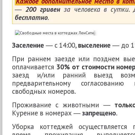
Каждое дополнительное место в кот
―
200 гривен
за человека в сутки.
бесплатно
.
Заселение
― c 14:00,
выселение
― до 11
При раннем заезде или позднем вые
оплачивается
30% от стоимости номер
заезд и/или ранний выезд воз
предварительному согласовани
свободных номеров.
Проживание с животными ―
тольк
Курение в номерах ―
запрещено
.
Уборка коттеджей осуществляется 
время проживания выполняет