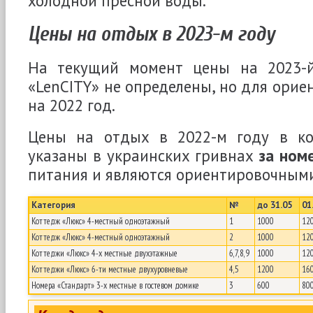
холодной пресной воды.
Цены на отдых в 2023-м году
На текущий момент цены на 2023-й
«LenCITY» не определены, но для орие
на 2022 год.
Цены на отдых в 2022-м году в ко
указаны в украинских гривнах
за ном
питания и являются ориентировочным
Категория
№
до 31.05
01
Коттедж «Люкс» 4-местный одноэтажный
1
1000
12
Коттедж «Люкс» 4-местный одноэтажный
2
1000
12
Коттеджи «Люкс» 4-х местные двухэтажные
6,7,8,9
1000
12
Коттеджи «Люкс» 6-ти местные двухуровневые
4,5
1200
16
Номера «Стандарт» 3-х местные в гостевом домике
3
600
80