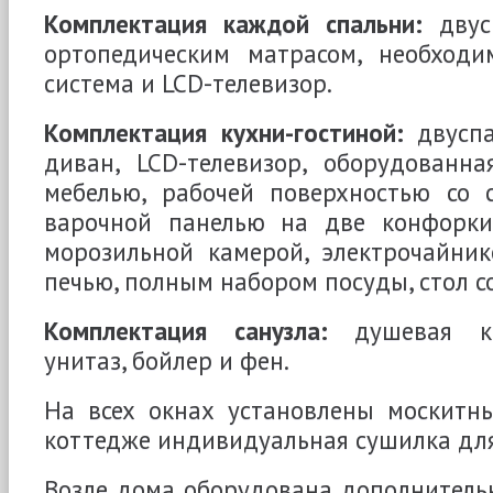
Комплектация каждой спальни:
двусп
ортопедическим матрасом, необходим
система и LCD-телевизор.
Комплектация кухни-гостиной:
двуспа
диван, LCD-телевизор, оборудованна
мебелью, рабочей поверхностью со с
варочной панелью на две конфорки
морозильной камерой, электрочайник
печью, полным набором посуды, стол со
Комплектация санузла:
душевая каб
унитаз, бойлер и фен.
На всех окнах установлены москитны
коттедже индивидуальная сушилка для
Возле дома оборудована дополнительн