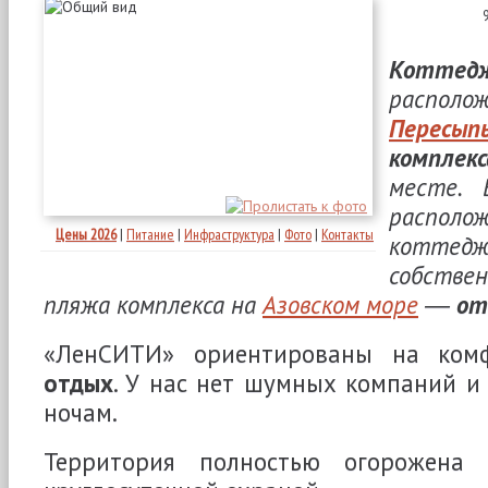
Котте
расп
Пересып
комплекс
месте. 
располо
Цены 2026
|
Питание
|
Инфраструктура
|
Фото
|
Контакты
коттед
собствен
пляжа комплекса на
Азовском море
―
от
«ЛенСИТИ» ориентированы на ко
отдых
. У нас нет шумных компаний и
ночам.
Территория полностью огорожена