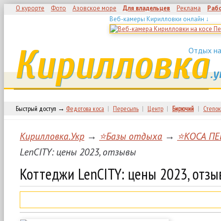
О курорте
Фото
Азовское море
Для владельцев
Реклама
Раб
Веб-камеры Кирилловки онлайн ↓
Кирилловка
Отдых на
.у
Быстрый доступ →
Федотова коса
|
Пересыпь
|
Центр
|
Бирючий
|
Степок
Кирилловка.Укр
→
⭐Базы отдыха
→
⭐КОСА ПЕ
LenCITY: цены 2023, отзывы
Коттеджи LenCITY: цены 2023, отзы