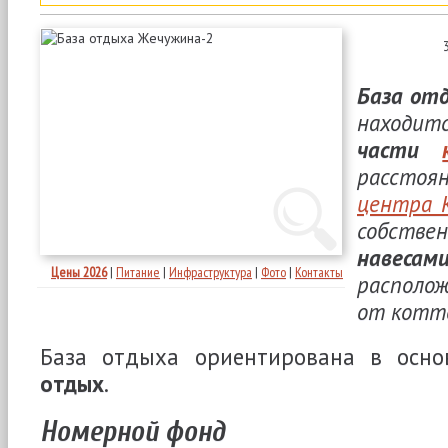
База от
находи
части
расстоя
центра 
собстве
навеса
Цены 2026
|
Питание
|
Инфраструктура
|
Фото
|
Контакты
располо
от котт
База отдыха ориентирована в осн
отдых
.
Номерной фонд