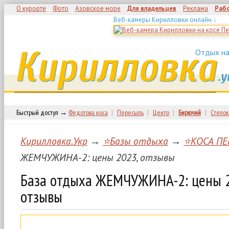
О курорте
Фото
Азовское море
Для владельцев
Реклама
Раб
Веб-камеры Кирилловки онлайн ↓
Кирилловка
Отдых на
.у
Быстрый доступ →
Федотова коса
|
Пересыпь
|
Центр
|
Бирючий
|
Степок
Кирилловка.Укр
→
⭐Базы отдыха
→
⭐КОСА ПЕ
ЖЕМЧУЖИНА-2: цены 2023, отзывы
База отдыха ЖЕМЧУЖИНА-2: цены 
отзывы