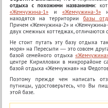
отдыха с похожими названиями
: ко
«Жемчужина-1»
и
«Жемчужина-3»
на
находятся на территории
базы от
Причем «Жемчужина-2» и «Жемчужина-3
двух смежных коттеджах, отличаются 
Не стоит путать эту базу отдыха та
моря» на Пересыпи ― это совсем друг
базой семейного отдыха
«Жемчужина
центре Кирилловки в микрорайоне са
базой отдыха «Жемчужная» на Федотов
Поэтому прежде чем написать отз
путницы, удостоверьтесь, что Вы пи
этой базе.