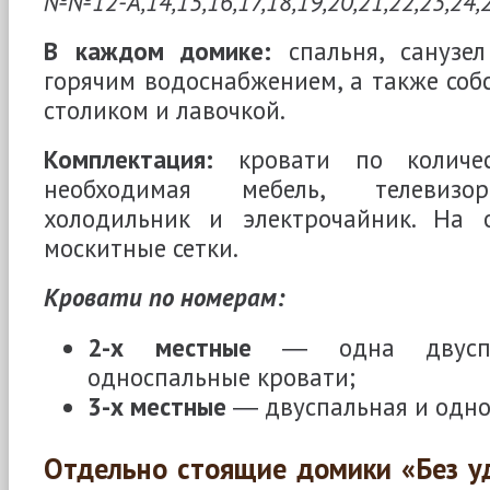
№№12-А,14,15,16,17,18,19,20,21,22,23,24,2
В каждом домике:
спальня, санузел
горячим водоснабжением, а также соб
столиком и лавочкой.
Комплектация:
кровати по количес
необходимая мебель, телевизор,
холодильник и электрочайник. На 
москитные сетки.
Кровати по номерам:
2-х местные
― одна двуспа
односпальные кровати;
3-х местные
― двуспальная и одно
Отдельно стоящие домики «Без уд