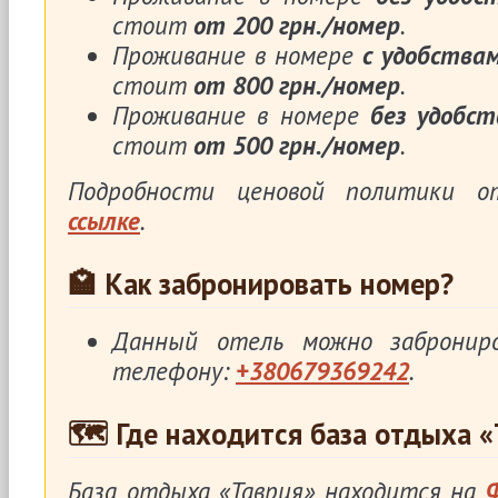
стоит
от 200 грн./номер
.
Проживание в номере
с удобства
стоит
от 800 грн./номер
.
Проживание в номере
без удобст
стоит
от 500 грн./номер
.
Подробности ценовой политики 
ссылке
.
🏩 Как забронировать номер?
Данный отель можно заброни
телефону:
+380679369242
.
🗺 Где находится база отдыха «
База отдыха «Таврия» находится на