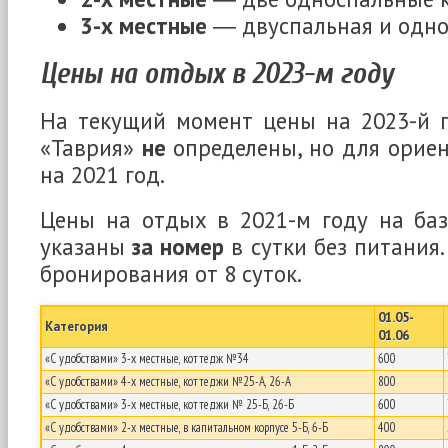
3-х местные
― двуспальная и одно
Цены на отдых в 2023-м году
На текущий момент цены на 2023-й г
«Таврия»
не
определены, но для орие
на 2021 год.
Цены на отдых в 2021-м году на баз
указаны
за номер
в сутки без питания
бронирования от 8 суток.
01.05-
Категория
01.06
«С удобствами» 3-х местные, коттедж №34
600
«С удобствами» 4-х местные, коттеджи №25-А, 26-А
800
«С удобствами» 3-х местные, коттеджи № 25-Б, 26-Б
600
«С удобствами» 2-х местные, в капитальном корпусе 5-Б, 6-Б
400