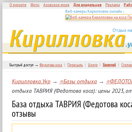
О курорте
Фото
Азовское море
Для владельцев
Реклама
Раб
Веб-камеры Кирилловки онлайн ↓
Кирилловка
Отдых на
.у
Быстрый доступ →
Федотова коса
|
Пересыпь
|
Центр
|
Бирючий
|
Степок
Кирилловка.Укр
→
⭐Базы отдыха
→
⭐ФЕДОТО
отдыха ТАВРИЯ (Федотова коса): цены 2023, о
База отдыха ТАВРИЯ (Федотова коса
отзывы