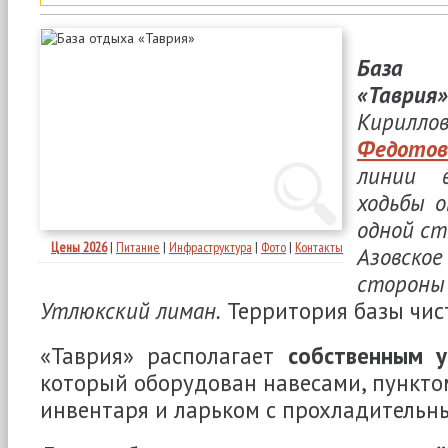
База
«Таврия»
Кирил
Федотов
линии
ходьбы 
одной ст
Цены 2026
|
Питание
|
Инфраструктура
|
Фото
|
Контакты
Азовск
сторо
Утлюкский лиман.
Территория базы чист
«Таврия» располагает
собственным 
который оборудован навесами, пункто
инвентаря и ларьком с прохладительн