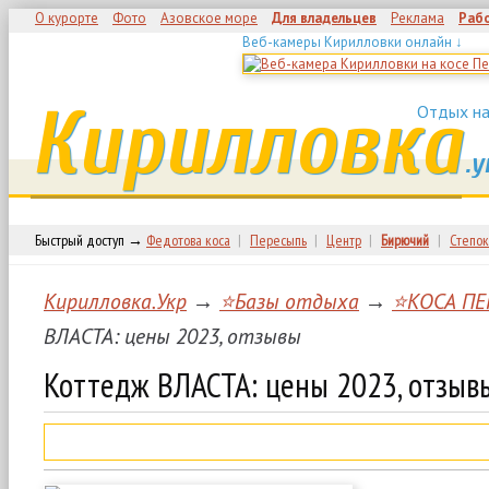
О курорте
Фото
Азовское море
Для владельцев
Реклама
Раб
Веб-камеры Кирилловки онлайн ↓
Кирилловка
Отдых на
.у
Быстрый доступ →
Федотова коса
|
Пересыпь
|
Центр
|
Бирючий
|
Степок
Кирилловка.Укр
→
⭐Базы отдыха
→
⭐КОСА ПЕ
ВЛАСТА: цены 2023, отзывы
Коттедж ВЛАСТА: цены 2023, отзыв