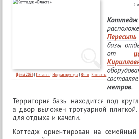
1 
Котте
располо
Пересыпь
базы отд
от
ц
Кириллов
оборуд
Цены 2026
|
Питание
|
Инфраструктура
|
Фото
|
Контакты
состав
метров
.
Территория базы находится под кругл
а двор выложен тротуарной плиткой. 
для отдыха и качели.
Коттедж ориентирован на семейный