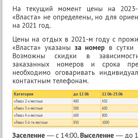
На текущий момент цены на 2023-
«Власта» не определены, но для орие
на 2021 год.
Цены на отдых в 2021-м году с прож
«Власта» указаны
за номер
в сутки 
Возможны скидки в зависимост
заказанных номеров и срока пре
необходимо оговаривать индивидуа
контактным телефонам.
Категория
до 12.06
12.06-25.06
«Люкс» 2-х местные
400
450
«Люкс» 3-х местные
500
600
«Люкс» 4-х местные
600
800
«Люкс» 5-6-ти местные
850
1000
Заселение
― с 14:00,
Выселение
― до 1