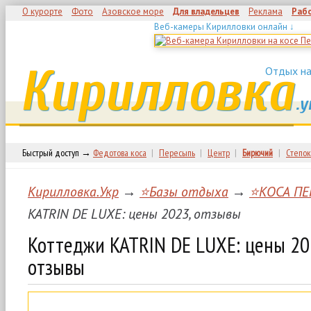
О курорте
Фото
Азовское море
Для владельцев
Реклама
Раб
Веб-камеры Кирилловки онлайн ↓
Кирилловка
Отдых на
.у
Быстрый доступ →
Федотова коса
|
Пересыпь
|
Центр
|
Бирючий
|
Степок
Кирилловка.Укр
→
⭐Базы отдыха
→
⭐КОСА ПЕ
KATRIN DE LUXE: цены 2023, отзывы
Коттеджи KATRIN DE LUXE: цены 20
отзывы