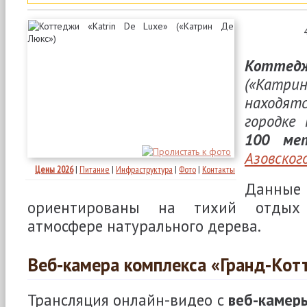
Коттедж
(«Кат
находя
городке
100 ме
Азовског
Цены 2026
|
Питание
|
Инфраструктура
|
Фото
|
Контакты
Данн
ориентированы на тихий отдых 
атмосфере натурального дерева.
Веб-камера комплекса «Гранд-Кот
Трансляция онлайн-видео с
веб-камер