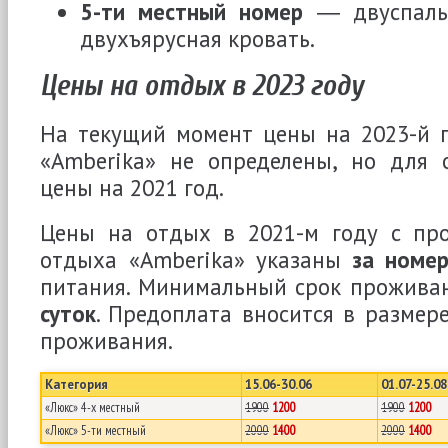
5-ти местный номер
― двуспальн
двухъярусная кровать.
Цены на отдых в 2023 году
На текущий момент цены на 2023-й г
«Amberikа» не определены, но для 
цены на 2021 год.
Цены на отдых в 2021-м году с пр
отдыха «Amberikа» указаны
за номе
питания. Минимальный срок прожива
суток
. Предоплата вносится в размере
проживания.
Категория
15.06-30.06
01.07-25.08
«Люкс» 4-х местный
1900
1200
1900
1200
«Люкс» 5-ти местный
2000
1400
2000
1400