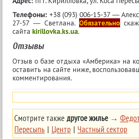
Адрес:
пгт. Кирилловка, ул. Коса Пересы
Телефоны:
+38 (093) 006-15-37 ― Алекс
27-57 ― Светлана.
Обязательно
скажи
сайта
kirillovka.ks.ua
.
Отзывы
Отзыв о базе отдыха «Амберика» на к
оставить на сайте ниже, воспользовав
комментирования.
Смотрите также
другое жилье
→
Федот
Пересыпь
|
Центр
|
Частный сектор