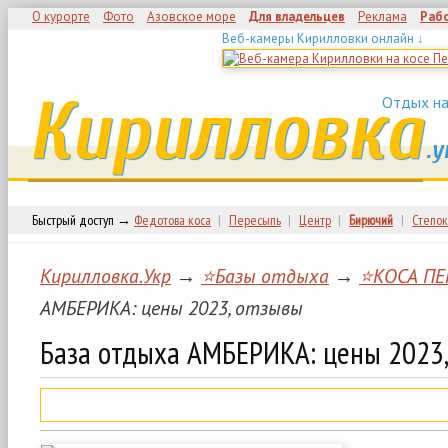
О курорте
Фото
Азовское море
Для владельцев
Реклама
Раб
Веб-камеры Кирилловки онлайн ↓
Кирилловка
Отдых на
.у
Быстрый доступ →
Федотова коса
|
Пересыпь
|
Центр
|
Бирючий
|
Степок
Кирилловка.Укр
→
⭐Базы отдыха
→
⭐КОСА ПЕ
АМБЕРИКА: цены 2023, отзывы
База отдыха АМБЕРИКА: цены 2023,