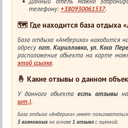
Данный отель можно заброни
телефону:
+380930061537
.
🗺 Где находится база отдыха 
База отдыха «Амберика» находится н
адресу
пгт. Кирилловка, ул. Коса Пер
расположение объекта на карте мож
этой ссылке
.
🤞 Какие отзывы о данном объек
У данного объекта
есть отзывы
на
шт.)
.
База отдыха «Амберика»
имеет пользовательск
5
возможных
на основе
1
отзыва
с оценкой.