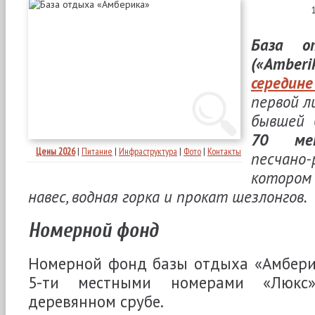
База о
(«Amberi
середин
первой л
бывшей 
70 ме
Цены 2026
|
Питание
|
Инфраструктура
|
Фото
|
Контакты
песчано-
котором 
навес, водная горка и прокат шезлонгов.
Номерной фонд
Номерной фонд базы отдыха «Амберик
5-ти местными номерами «Люкс
деревянном срубе.