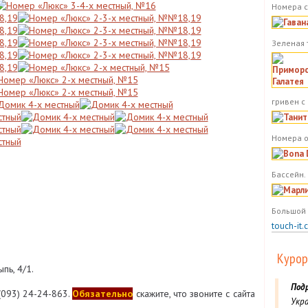
Номера с
Зеленая 
гривен с
Номера о
Бассейн.
Большой 
touch-it.
Курор
пь, 4/1.
Под
(093) 24-24-863
.
Обязательно
скажите, что звоните с сайта
Укра