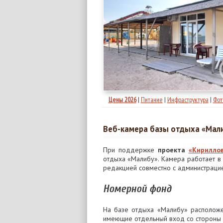
Цены 2026
|
Питание
|
Инфраструктура
|
Фот
Веб-камера базы отдыха «Мал
При поддержке
проекта
«Кириллов
отдыха «Малибу». Камера работает 
редакцией совместно с администрацие
Номерной фонд
На базе отдыха «Малибу» расположе
имеющие отдельный вход со стороны 