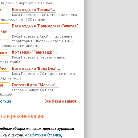
 видом на море, от 650 гривен.
База отдыха "Гавана"→
Коса Пересыпь. 100 метров до пляжа.
территория, от 700 гривен.
База отдыха "Приморская-Галатея"
→
Коса Пересыпь. Свой пляж. Зеленая
территория. Шведский стол. От 492
 человека с питанием.
Коттеджи "Танитедж"→
Коса Пересыпь. Первая линия.
т 500 гривен.
База отдыха "Bona Dea" →
Коса Пересыпь. 20 метров до пляжа.
 Вид на море.
Гостевой дом "Марлин"→
Степок. 5 минут до моря.
бассейн.
com.ua
Все базы отдыха →
ты и рекомендации
робные обзоры
основных
морских курортов
ины с ценами:
Арабатская Стрелка
,