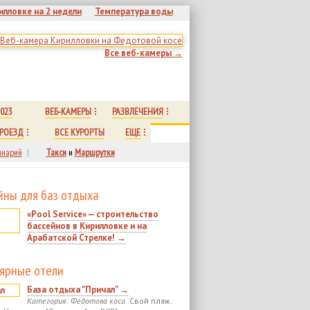
илловке на 2 недели
Температура воды
Все веб-камеры →
023
ВЕБ-КАМЕРЫ
РАЗВЛЕЧЕНИЯ
РОЕЗД
ВСЕ КУРОРТЫ
ЕЩЕ
нарий
|
Такси
и
Маршрутки
йны для баз отдыха
«Pool Service» — строительство
бассейнов в Кирилловке и на
Арабатской Стрелке! →
ярные отели
База отдыха "Причал" →
Категория: Федотова коса.
Свой пляж.