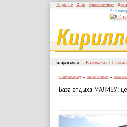
О курорте
Фото
Азовское море
Для 
Веб-каме
Кирилл
Быстрый доступ →
Федотова коса
|
Пересыпь
Кирилловка.Укр
→
⭐Базы отдыха
→
⭐КОСА 
База отдыха МАЛИБУ: це