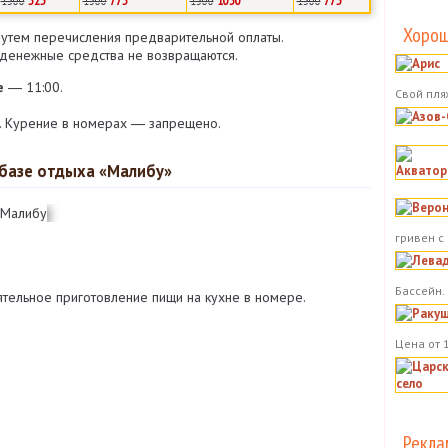
1300
525
1300
775
1300
1050
1300
775
Хорош
утем перечисления предварительной оплаты.
 денежные средства не возвращаются.
е
― 11:00.
Свой пля
. Курение в номерах ― запрещено.
базе отдыха «Малибу»
гривен с
Бассейн.
ятельное приготовление пищи на кухне в номере.
Цена от 
Рекла