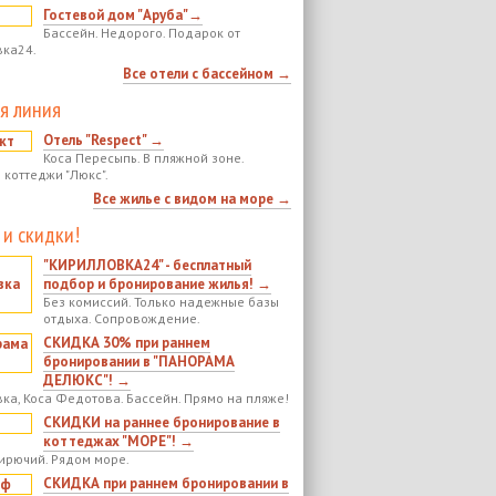
Гостевой дом "Аруба"→
Бассейн. Недорого. Подарок от
ка24.
Все отели с бассейном →
я линия
Отель "Respect" →
Коса Пересыпь. В пляжной зоне.
 коттеджи "Люкс".
Все жилье с видом на море →
 и скидки!
"КИРИЛЛОВКА24" - бесплатный
подбор и бронирование жилья! →
Без комиссий. Только надежные базы
отдыха. Сопровождение.
СКИДКА 30% при раннем
бронировании в "ПАНОРАМА
ДЕЛЮКС"! →
ка, Коса Федотова. Бассейн. Прямо на пляже!
СКИДКИ на раннее бронирование в
коттеджах "МОРЕ"! →
ирючий. Рядом море.
СКИДКА при раннем бронировании в