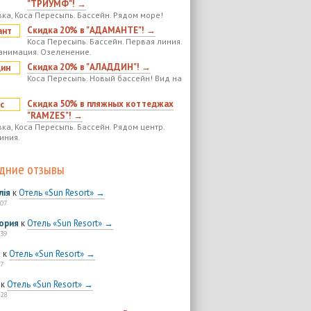
"ТРИУМФ"! →
ка, Коса Пересыпь. Бассейн. Рядом море!
Скидка 20% в "АДАМАНТЕ"! →
Коса Пересыпь. Бассейн. Первая линия.
анимация. Озеленение.
Скидка 20% в "АЛАДДИН"! →
Коса Пересыпь. Новый бассейн! Вид на
Скидка 50% в пляжных коттеджах
"RAMZES"! →
ка, Коса Пересыпь. Бассейн. Рядом центр.
иния.
дние отзывы
лія
к
Отель «Sun Resort» →
:07
ория
к
Отель «Sun Resort» →
:39
я
к
Отель «Sun Resort» →
7
к
Отель «Sun Resort» →
:28