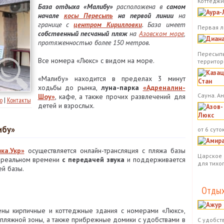
Коттеджи.
База отдыха «Малибу»
расположена в
самом
начале
косы Пересыпь
на первой линии
на
границе с
центром Кирилловки
. База имеет
Первая л
собственный песчаный пляж
на
Азовском море
,
протяженностью более 150 метров.
Пересыпь
Все номера «Люкс» с видом на море.
территор
«Малибу» находится в пределах 3 минут
ходьбы до рынка,
луна-парка
«Адреналин-
Сауна. А
Шоу»
, кафе, а также прочих развлечений для
о
|
Контакты
детей и взрослых.
ибу»
от 6 суток
ка.Укр»
осуществляется онлайн-трансляция с пляжа базы
Царское 
в реальном времени
с передачей звука
и поддерживается
для тихо
й базы.
Отдых
ны кирпичные и коттеджные здания с номерами «Люкс»,
пляжной зоны, а также прибрежные домики c удобствами в
С удобст