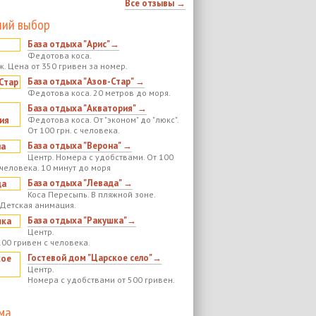
Все отзывы →
ий выбор
База отдыха "Арис"→
Федотова коса.
ж. Цена от 350 гривен за номер.
База отдыха "Азов-Стар" →
Федотова коса. 20 метров до моря.
База отдыха "Акватория" →
Федотова коса. От "эконом" до "люкс".
От 100 грн. с человека.
База отдыха "Верона" →
Центр. Номера с удобствами. От 100
 человека. 10 минут до моря
База отдыха "Левада" →
Коса Пересыпь. В пляжной зоне.
 Детская анимация.
База отдыха "Ракушка"→
Центр.
100 гривен с человека.
Гостевой дом "Царское село"→
Центр.
Номера с удобствами от 500 гривен.
ма