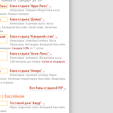
 Номера от "Стандарт" до "VIP".
База отдыха "Аура-Люкс"→
Категория: Новинка
Федотова коса.
иния. Новые номера.
База отдыха "Диана"→
Категория: в центре всего.
Коса
. Большой бассейн. Свой пляж. Зеленая
ия.
База отдыха "Казацкий стан" →
Категория: семейный отдых.
Коса
Пересыпь. Коттеджи. Большой бассейн.
нимация.
Скидка 10%
от 7 суток.
База отдыха "Азов-Люкс"→
Категория: недорого.
Федотова коса.
100 метров до пляжа.
Сутки в подарок
.
База отдыха "Амира"→
Категория: частный сектор.
Мкрн.
село. Зеленая территория. Бассейн. Квартиры
го отдыха.
Все базы отдыха
|
VIP→
 с бассейном
Гостевой дом "Ажур" →
Мкрн. Царское село. Большой бассейн.
вами.