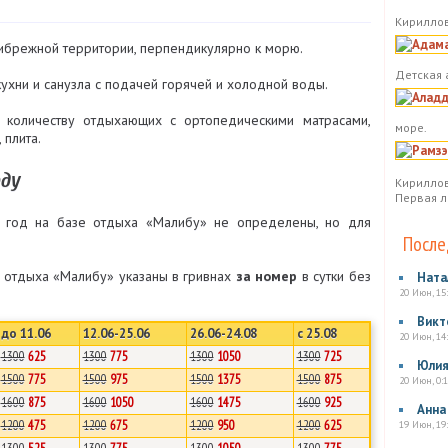
Кириллов
ибрежной территории, перпендикулярно к морю.
Детская 
кухни и санузла с подачей горячей и холодной воды.
 количеству отдыхающих с ортопедическими матрасами,
море.
 плита.
оду
Кириллов
Первая л
 год на базе отдыха «Малибу» не определены, но для
После
е отдыха «Малибу» указаны в гривнах
за номер
в сутки без
Ната
20 Июн, 15
Викт
до 11.06
12.06-25.06
26.06-24.08
с 25.08
20 Июн, 14
1300
625
1300
775
1300
1050
1300
725
Юли
1500
775
1500
975
1500
1375
1500
875
20 Июн, 0:1
1600
875
1600
1050
1600
1475
1600
925
Анна
1200
475
1200
675
1200
950
1200
625
19 Июн, 19