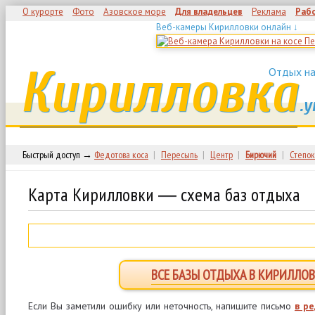
О курорте
Фото
Азовское море
Для владельцев
Реклама
Раб
Веб-камеры Кирилловки онлайн ↓
Кирилловка
Отдых на
.у
Быстрый доступ →
Федотова коса
|
Пересыпь
|
Центр
|
Бирючий
|
Степок
Карта Кирилловки ― схема баз отдыха
ВСЕ БАЗЫ ОТДЫХА В КИРИЛЛОВ
Если Вы заметили ошибку или неточность, напишите письмо
в р