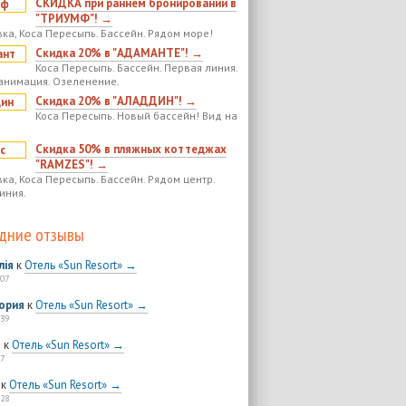
СКИДКА при раннем бронировании в
"ТРИУМФ"! →
ка, Коса Пересыпь. Бассейн. Рядом море!
Скидка 20% в "АДАМАНТЕ"! →
Коса Пересыпь. Бассейн. Первая линия.
анимация. Озеленение.
Скидка 20% в "АЛАДДИН"! →
Коса Пересыпь. Новый бассейн! Вид на
Скидка 50% в пляжных коттеджах
"RAMZES"! →
ка, Коса Пересыпь. Бассейн. Рядом центр.
иния.
дние отзывы
лія
к
Отель «Sun Resort» →
:07
ория
к
Отель «Sun Resort» →
:39
я
к
Отель «Sun Resort» →
7
к
Отель «Sun Resort» →
:28