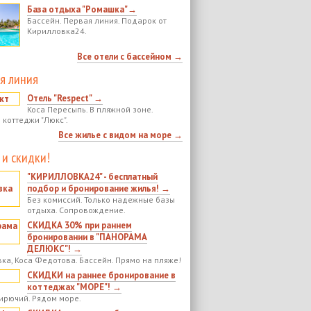
База отдыха "Ромашка"→
Бассейн. Первая линия. Подарок от
Кирилловка24.
Все отели с бассейном →
я линия
Отель "Respect" →
Коса Пересыпь. В пляжной зоне.
 коттеджи "Люкс".
Все жилье с видом на море →
 и скидки!
"КИРИЛЛОВКА24" - бесплатный
подбор и бронирование жилья! →
Без комиссий. Только надежные базы
отдыха. Сопровождение.
СКИДКА 30% при раннем
бронировании в "ПАНОРАМА
ДЕЛЮКС"! →
ка, Коса Федотова. Бассейн. Прямо на пляже!
СКИДКИ на раннее бронирование в
коттеджах "МОРЕ"! →
ирючий. Рядом море.