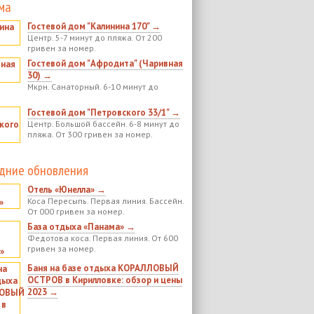
ма
Гостевой дом "Калинина 170" →
Центр. 5-7 минут до пляжа. От 200
гривен за номер.
Гостевой дом "Афродита" (Чаривная
30) →
Мкрн. Санаторный. 6-10 минут до
Гостевой дом "Петровского 33/1" →
Центр. Большой бассейн. 6-8 минут до
пляжа. От 300 гривен за номер.
дние обновления
Отель «Юнелла» →
Коса Пересыпь. Первая линия. Бассейн.
От 000 гривен за номер.
База отдыха «Панама» →
Федотова коса. Первая линия. От 600
гривен за номер.
Баня на базе отдыха КОРАЛЛОВЫЙ
ОСТРОВ в Кирилловке: обзор и цены
2023 →