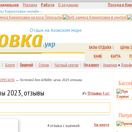
владельцев
Реклама
Работа
О редакции
Погода в Кир
ры Кирилловки онлайн ↓
овка
Отдых на Азовском море
.укр
БАЗЫ ОТДЫХА
ЦЕНЫ 2
КАФЕ
КАРТА
П
|
Центр
|
Бирючий
|
Степок
|
Частный сектор
|
Недорого
|
Аквапарк
и
Дельфи
ПЕРЕСЫПЬ
→ Гостевой дом АЛЬФА: цены 2023, отзывы
Бассе
ны 2023, отзывы
✍
Отзывы
4 шт.
Попул
На карте
4 отзыва с оценкой.