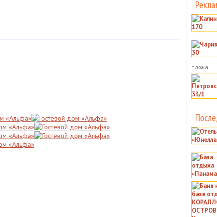
Рекла
пляжа.
После