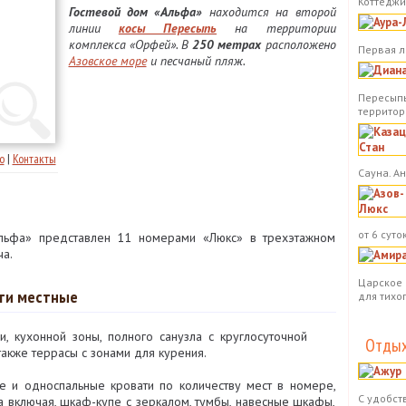
Коттеджи.
Гостевой дом «Альфа»
находится на второй
линии
косы Пересыпь
на территории
комплекса «Орфей». В
250 метрах
расположено
Первая л
Азовское море
и песчаный пляж.
Пересыпь
территор
о
|
Контакты
Сауна. А
от 6 суток
льфа» представлен 11 номерами «Люкс» в трехэтажном
ча.
Царское 
-ти местные
для тихо
, кухонной зоны, полного санузла с круглосуточной
Отдых
акже террасы с зонами для курения.
 и односпальные кровати по количеству мест в номере,
С удобст
 включая, шкаф-купе с зеркалом, тумбы, навесные шкафы,