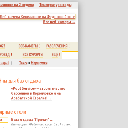
илловке на 2 недели
Температура воды
Все веб-камеры →
023
ВЕБ-КАМЕРЫ
РАЗВЛЕЧЕНИЯ
РОЕЗД
ВСЕ КУРОРТЫ
ЕЩЕ
нарий
|
Такси
и
Маршрутки
йны для баз отдыха
«Pool Service» — строительство
бассейнов в Кирилловке и на
Арабатской Стрелке! →
ярные отели
База отдыха "Причал" →
Категория: Федотова коса.
Свой пляж.