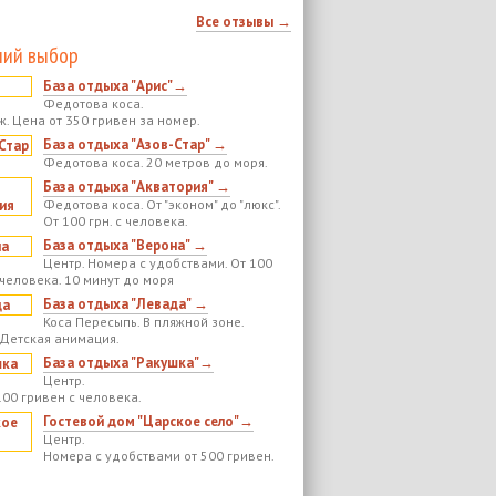
Все отзывы →
ий выбор
База отдыха "Арис"→
Федотова коса.
ж. Цена от 350 гривен за номер.
База отдыха "Азов-Стар" →
Федотова коса. 20 метров до моря.
База отдыха "Акватория" →
Федотова коса. От "эконом" до "люкс".
От 100 грн. с человека.
База отдыха "Верона" →
Центр. Номера с удобствами. От 100
 человека. 10 минут до моря
База отдыха "Левада" →
Коса Пересыпь. В пляжной зоне.
 Детская анимация.
База отдыха "Ракушка"→
Центр.
100 гривен с человека.
Гостевой дом "Царское село"→
Центр.
Номера с удобствами от 500 гривен.