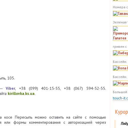
Номера с
Зеленая 
гривен с
Бассейн. 
Бассейн.
ыпь, 105.
6 ―
Viber
, +38 (099) 401-15-55, +38 (067) 594-52-55.
Большой 
сайта
kirillovka.ks.ua
.
touch-it.
Курор
а косе Пересыпь можно оставить на сайте с помощью
я или формы комментирования с авторизацией через
Под