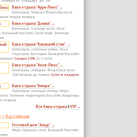
 Номера от "Стандарт" до "VIP".
База отдыха "Аура-Люкс"→
Категория: Новинка
Федотова коса.
иния. Новые номера.
База отдыха "Диана"→
Категория: в центре всего.
Коса
. Большой бассейн. Свой пляж. Зеленая
ия.
База отдыха "Казацкий стан" →
Категория: семейный отдых.
Коса
Пересыпь. Коттеджи. Большой бассейн.
нимация.
Скидка 10%
от 7 суток.
База отдыха "Азов-Люкс"→
Категория: недорого.
Федотова коса.
100 метров до пляжа.
Сутки в подарок
.
База отдыха "Амира"→
Категория: частный сектор.
Мкрн.
село. Зеленая территория. Бассейн. Квартиры
го отдыха.
Все базы отдыха
|
VIP→
 с бассейном
Гостевой дом "Ажур" →
Мкрн. Царское село. Большой бассейн.
вами.