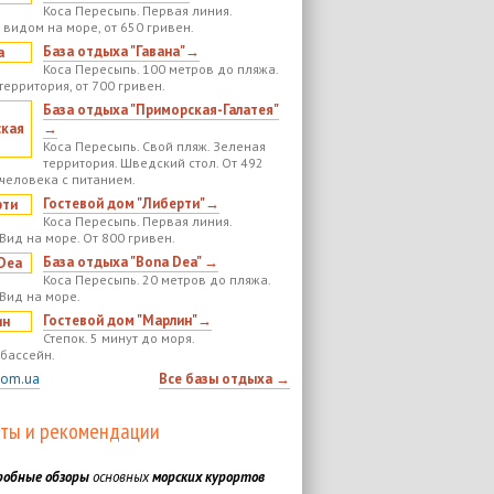
Коса Пересыпь. Первая линия.
 видом на море, от 650 гривен.
База отдыха "Гавана"→
Коса Пересыпь. 100 метров до пляжа.
территория, от 700 гривен.
База отдыха "Приморская-Галатея"
→
Коса Пересыпь. Свой пляж. Зеленая
территория. Шведский стол. От 492
 человека с питанием.
Гостевой дом "Либерти"→
Коса Пересыпь. Первая линия.
Вид на море. От 800 гривен.
База отдыха "Bona Dea" →
Коса Пересыпь. 20 метров до пляжа.
 Вид на море.
Гостевой дом "Марлин"→
Степок. 5 минут до моря.
бассейн.
com.ua
Все базы отдыха →
ты и рекомендации
робные обзоры
основных
морских курортов