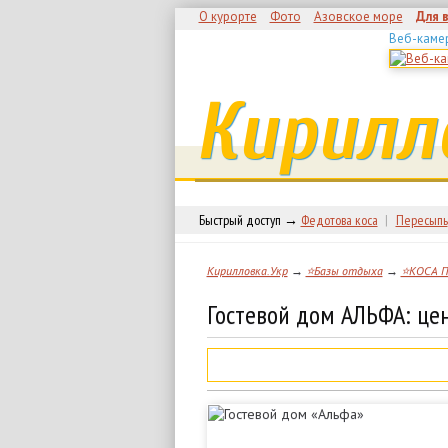
О курорте
Фото
Азовское море
Для 
Веб-каме
Кирилл
Быстрый доступ →
Федотова коса
|
Пересыпь
Кирилловка.Укр
→
⭐Базы отдыха
→
⭐КОСА 
Гостевой дом АЛЬФА: це