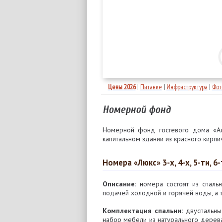
Цены 2026
|
Питание
|
Инфраструктура
|
Фот
Номерной фонд
Номерной фонд гостевого дома «А
капитальном здании из красного кирпи
Номера «Люкс» 3-х, 4-х, 5-ти, 6
Описание:
номера состоят из спальни
подачей холодной и горячей воды, а т
Комплектация спальни:
двуспальные
набор мебели из натурального дерева