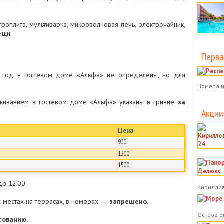
роплита, мультиварка, микроволновая печь, электрочайник,
ищи.
Перва
 год в гостевом доме «Альфа» не определены, но для
Номера и
живанием в гостевом доме «Альфа» указаны в гривне
за
Акции
Цена
900
1200
1500
о 12:00.
Кириллов
местах на террасах, в номерах ―
запрещено
.
Остров Б
асованию
.