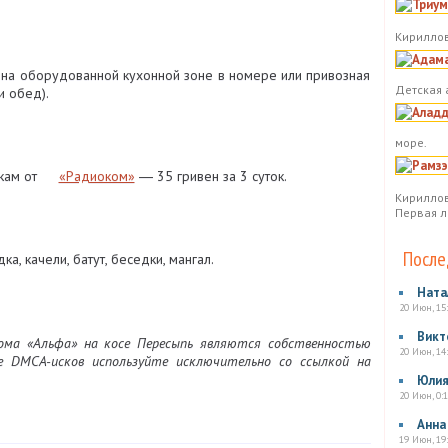
Кириллов
 на оборудованной кухонной зоне в номере или привозная
Детская 
и обед).
море.
кам от
«Радиоком»
― 35 гривен за 3 суток.
Кириллов
Первая л
После
ка, качели, батут, беседки, мангал.
Ната
20 Июн, 15
Викт
ма «Альфа» на косе Пересыпь являются собственностью
20 Июн, 14
ие DMCA-исков используйте исключительно со ссылкой на
Юли
20 Июн, 0:1
Анна
19 Июн, 19