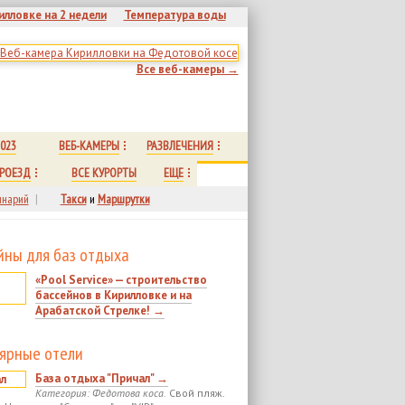
илловке на 2 недели
Температура воды
Все веб-камеры →
023
ВЕБ-КАМЕРЫ
РАЗВЛЕЧЕНИЯ
РОЕЗД
ВСЕ КУРОРТЫ
ЕЩЕ
нарий
|
Такси
и
Маршрутки
йны для баз отдыха
«Pool Service» — строительство
бассейнов в Кирилловке и на
Арабатской Стрелке! →
ярные отели
База отдыха "Причал" →
Категория: Федотова коса.
Свой пляж.