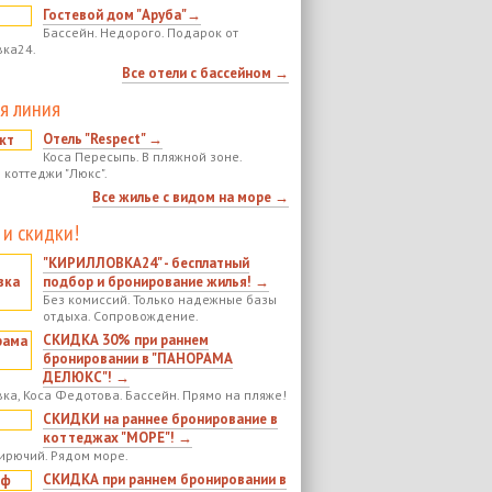
Гостевой дом "Аруба"→
Бассейн. Недорого. Подарок от
ка24.
Все отели с бассейном →
я линия
Отель "Respect" →
Коса Пересыпь. В пляжной зоне.
 коттеджи "Люкс".
Все жилье с видом на море →
 и скидки!
"КИРИЛЛОВКА24" - бесплатный
подбор и бронирование жилья! →
Без комиссий. Только надежные базы
отдыха. Сопровождение.
СКИДКА 30% при раннем
бронировании в "ПАНОРАМА
ДЕЛЮКС"! →
ка, Коса Федотова. Бассейн. Прямо на пляже!
СКИДКИ на раннее бронирование в
коттеджах "МОРЕ"! →
ирючий. Рядом море.
СКИДКА при раннем бронировании в