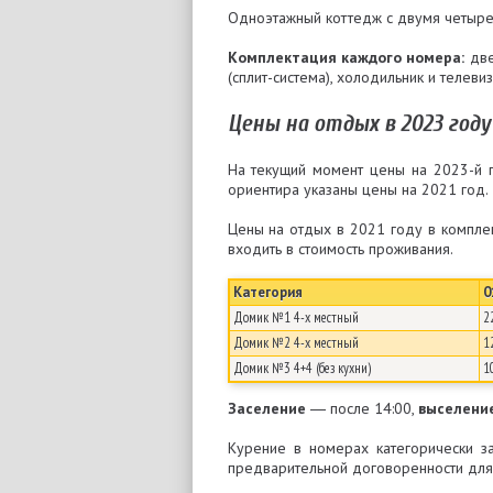
Одноэтажный коттедж с двумя четыре
Комплектация каждого номера:
две
(сплит-система), холодильник и телевиз
Цены на отдых в 2023 году
На текущий момент цены на 2023-й 
ориентира указаны цены на 2021 год.
Цены на отдых в 2021 году в компл
входить в стоимость проживания.
Категория
0
Домик №1 4-х местный
2
Домик №2 4-х местный
1
Домик №3 4+4 (без кухни)
1
Заселение
― после 14:00,
выселени
Курение в номерах категорически з
предварительной договоренности дл