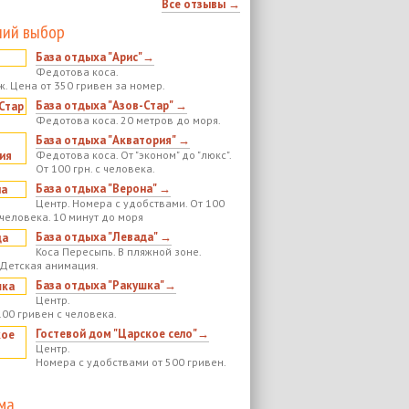
Все отзывы →
ий выбор
База отдыха "Арис"→
Федотова коса.
ж. Цена от 350 гривен за номер.
База отдыха "Азов-Стар" →
Федотова коса. 20 метров до моря.
База отдыха "Акватория" →
Федотова коса. От "эконом" до "люкс".
От 100 грн. с человека.
База отдыха "Верона" →
Центр. Номера с удобствами. От 100
 человека. 10 минут до моря
База отдыха "Левада" →
Коса Пересыпь. В пляжной зоне.
 Детская анимация.
База отдыха "Ракушка"→
Центр.
100 гривен с человека.
Гостевой дом "Царское село"→
Центр.
Номера с удобствами от 500 гривен.
ма