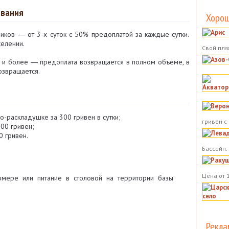
ивания
Хорош
ков ― от 3-х суток с 50% предоплатой за каждые сутки.
селении.
Свой пля
 и более ― предоплата возвращается в полном объеме, в
озвращается.
о-раскладушке за 300 гривен в сутки;
гривен с
00 гривен;
 гривен.
Бассейн.
Цена от 
омере или питание в столовой на территории базы
Рекла