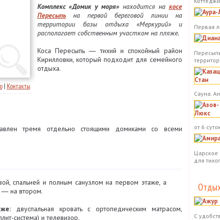
Коттеджи.
Комплекс «Домик у моря»
находится на
косе
Пересыпь
на первой береговой линии на
территории базы отдыха «Меркурий» и
Первая л
располагает собственным участком на пляже.
Коса Пересыпь ― тихий и спокойный район
Пересыпь
Кирилловки, который подходит для семейного
территор
отдыха.
о
|
Контакты
Сауна. А
от 6 суток
авлен тремя отдельно стоящими домиками со всеми
Царское 
для тихо
вой, спальней и полным санузлом на первом этаже, а
Отдых
 ― на втором.
же:
двуспальная кровать с ортопедическим матрасом,
С удобст
лит-система) и телевизор.