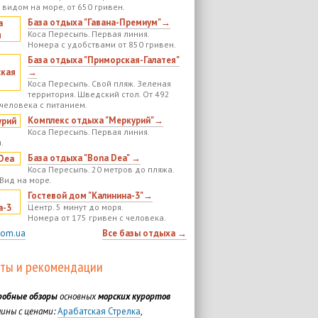
 видом на море, от 650 гривен.
База отдыха "Гавана-Премиум"→
Коса Пересыпь. Первая линия.
Номера с удобствами от 850 гривен.
База отдыха "Приморская-Галатея"
→
Коса Пересыпь. Свой пляж. Зеленая
территория. Шведский стол. От 492
 человека с питанием.
Комплекс отдыха "Меркурий"→
Коса Пересыпь. Первая линия.
.
База отдыха "Bona Dea" →
Коса Пересыпь. 20 метров до пляжа.
 Вид на море.
Гостевой дом "Калинина-3"→
Центр. 5 минут до моря.
Номера от 175 гривен с человека.
com.ua
Все базы отдыха →
ты и рекомендации
робные обзоры
основных
морских курортов
ины с ценами:
Арабатская Стрелка
,