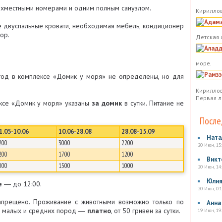
хместными номерами и одним полным санузлом.
Кириллов
 двуспальные кровати, необходимая мебель, кондиционер
ор.
Детская 
море.
год в комплексе «Домик у моря» не определены, но для
Кириллов
Первая л
ексе «Домик у моря» указаны
за домик
в сутки. Питание не
После
1.05-10.06
10.06-28.08
28.08-15.09
Ната
200
3000
2200
20 Июн, 15
200
1700
1200
Викт
000
1500
1000
20 Июн, 14
Юли
е
― до 12:00.
20 Июн, 0:1
апрещено. Проживание с животными возможно только по
Анна
я малых и средних пород ―
платно
, от 50 гривен за сутки.
19 Июн, 19