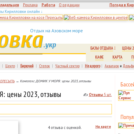
владельцев
Реклама
Работа
О редакции
Погода в Кир
ры Кирилловки онлайн ↓
овка
Отдых на Азовском море
.укр
БАЗЫ ОТДЫХА
ЦЕНЫ 2
КАФЕ
КАРТА
П
|
Центр
|
Бирючий
|
Степок
|
Частный сектор
|
Недорого
|
Аквапарк
и
Дельфи
ПЕРЕСЫПЬ
→ Комплекс ДОМИК У МОРЯ: цены 2023, отзывы
Бассе
: цены 2023, отзывы
✍
Отзывы
5 шт.
Попул
На карте
4 отзыва с оценкой.