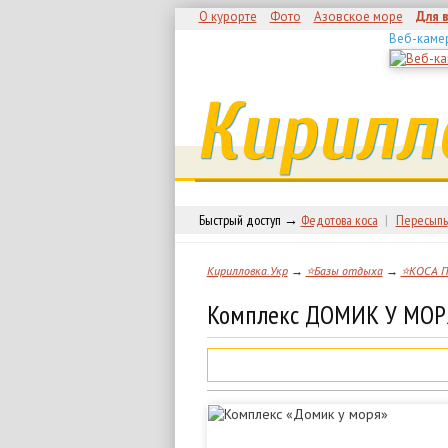
О курорте
Фото
Азовское море
Для 
Веб-каме
Кирилл
Быстрый доступ →
Федотова коса
|
Пересыпь
Кирилловка.Укр
→
⭐Базы отдыха
→
⭐КОСА 
Комплекс ДОМИК У МОРЯ