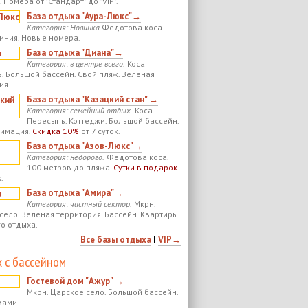
 Номера от "Стандарт" до "VIP".
База отдыха "Аура-Люкс"→
Категория: Новинка
Федотова коса.
иния. Новые номера.
База отдыха "Диана"→
Категория: в центре всего.
Коса
. Большой бассейн. Свой пляж. Зеленая
ия.
База отдыха "Казацкий стан" →
Категория: семейный отдых.
Коса
Пересыпь. Коттеджи. Большой бассейн.
нимация.
Скидка 10%
от 7 суток.
База отдыха "Азов-Люкс"→
Категория: недорого.
Федотова коса.
100 метров до пляжа.
Сутки в подарок
.
База отдыха "Амира"→
Категория: частный сектор.
Мкрн.
село. Зеленая территория. Бассейн. Квартиры
го отдыха.
Все базы отдыха
|
VIP→
 с бассейном
Гостевой дом "Ажур" →
Мкрн. Царское село. Большой бассейн.
вами.