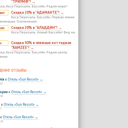
"ТРИУМФ"! →
ка, Коса Пересыпь. Бассейн. Рядом море!
Скидка 20% в "АДАМАНТЕ"! →
Коса Пересыпь. Бассейн. Первая линия.
анимация. Озеленение.
Скидка 20% в "АЛАДДИН"! →
Коса Пересыпь. Новый бассейн! Вид на
Скидка 50% в пляжных коттеджах
"RAMZES"! →
ка, Коса Пересыпь. Бассейн. Рядом центр.
иния.
дние отзывы
лія
к
Отель «Sun Resort» →
:07
ория
к
Отель «Sun Resort» →
:39
я
к
Отель «Sun Resort» →
7
к
Отель «Sun Resort» →
:28