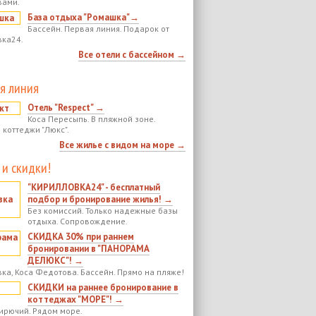
вами.
База отдыха "Ромашка"→
Бассейн. Первая линия. Подарок от
ка24.
Все отели с бассейном →
я линия
Отель "Respect" →
Коса Пересыпь. В пляжной зоне.
 коттеджи "Люкс".
Все жилье с видом на море →
 и скидки!
"КИРИЛЛОВКА24" - бесплатный
подбор и бронирование жилья! →
Без комиссий. Только надежные базы
отдыха. Сопровождение.
СКИДКА 30% при раннем
бронировании в "ПАНОРАМА
ДЕЛЮКС"! →
ка, Коса Федотова. Бассейн. Прямо на пляже!
СКИДКИ на раннее бронирование в
коттеджах "МОРЕ"! →
ирючий. Рядом море.