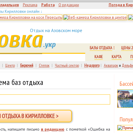
владельцев
Реклама
Работа
О редакции
Погода в Кир
ры Кирилловки онлайн ↓
овка
Отдых на Азовском море
.укр
БАЗЫ ОТДЫХА
ЦЕНЫ 2
КАФЕ
КАРТА
П
|
Центр
|
Бирючий
|
Степок
|
Частный сектор
|
Недорого
|
Аквапарк
и
Дельфи
ема баз отдыха
Бассе
Ы ОТДЫХА В КИРИЛЛОВКЕ >
Попул
сть, напишите письмо
в редакцию
с пометкой «Ошибка на