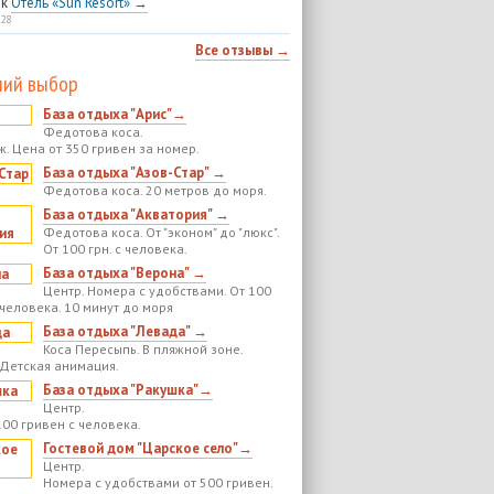
к
Отель «Sun Resort» →
:28
Все отзывы →
ий выбор
База отдыха "Арис"→
Федотова коса.
ж. Цена от 350 гривен за номер.
База отдыха "Азов-Стар" →
Федотова коса. 20 метров до моря.
База отдыха "Акватория" →
Федотова коса. От "эконом" до "люкс".
От 100 грн. с человека.
База отдыха "Верона" →
Центр. Номера с удобствами. От 100
 человека. 10 минут до моря
База отдыха "Левада" →
Коса Пересыпь. В пляжной зоне.
 Детская анимация.
База отдыха "Ракушка"→
Центр.
100 гривен с человека.
Гостевой дом "Царское село"→
Центр.
Номера с удобствами от 500 гривен.