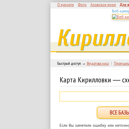
О курорте
Фото
Азовское море
Для 
Веб-каме
Кирилл
Быстрый доступ →
Федотова коса
|
Пересыпь
Карта Кирилловки ― сх
ВСЕ БАЗ
Если Вы заметили ошибку или неточно