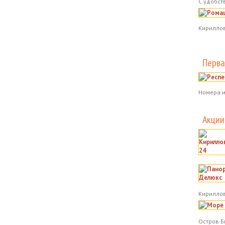
С удобст
Кириллов
Перва
Номера и
Акции
Кириллов
Остров Б