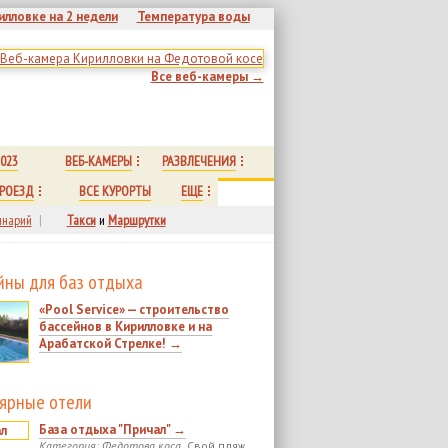
илловке на 2 недели
Температура воды
Все веб-камеры →
023
ВЕБ-КАМЕРЫ
РАЗВЛЕЧЕНИЯ
РОЕЗД
ВСЕ КУРОРТЫ
ЕЩЕ
нарий
|
Такси
и
Маршрутки
йны для баз отдыха
«Pool Service» — строительство
бассейнов в Кирилловке и на
Арабатской Стрелке! →
ярные отели
База отдыха "Причал" →
Категория: Федотова коса.
Свой пляж.