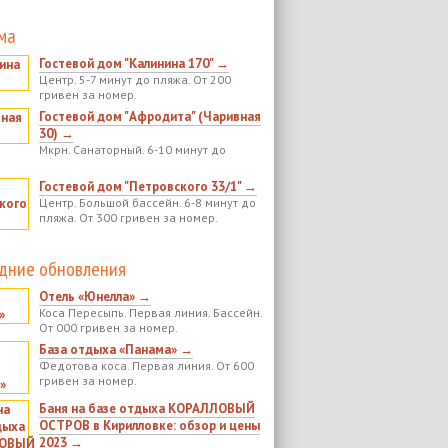
ма
Гостевой дом "Калинина 170" →
Центр. 5-7 минут до пляжа. От 200
гривен за номер.
Гостевой дом "Афродита" (Чаривная
30) →
Мкрн. Санаторный. 6-10 минут до
Гостевой дом "Петровского 33/1" →
Центр. Большой бассейн. 6-8 минут до
пляжа. От 300 гривен за номер.
дние обновления
Отель «Юнелла» →
Коса Пересыпь. Первая линия. Бассейн.
От 000 гривен за номер.
База отдыха «Панама» →
Федотова коса. Первая линия. От 600
гривен за номер.
Баня на базе отдыха КОРАЛЛОВЫЙ
ОСТРОВ в Кирилловке: обзор и цены
2023 →