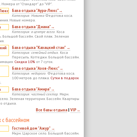
 Номера от "Стандарт" до "VIP".
База отдыха "Аура-Люкс"→
Категория: Новинка
Федотова коса.
иния. Новые номера.
База отдыха "Диана"→
Категория: в центре всего.
Коса
. Большой бассейн. Свой пляж. Зеленая
ия.
База отдыха "Казацкий стан" →
Категория: семейный отдых.
Коса
Пересыпь. Коттеджи. Большой бассейн.
нимация.
Скидка 10%
от 7 суток.
База отдыха "Азов-Люкс"→
Категория: недорого.
Федотова коса.
100 метров до пляжа.
Сутки в подарок
.
База отдыха "Амира"→
Категория: частный сектор.
Мкрн.
село. Зеленая территория. Бассейн. Квартиры
го отдыха.
Все базы отдыха
|
VIP→
 с бассейном
Гостевой дом "Ажур" →
Мкрн. Царское село. Большой бассейн.