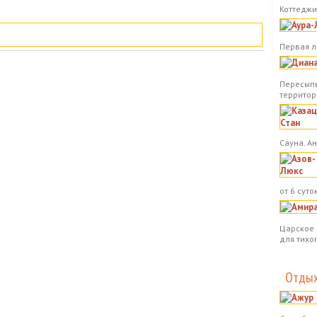
Коттеджи.
Первая л
Пересыпь
территор
Сауна. А
от 6 суток
Царское 
для тихо
Отдых