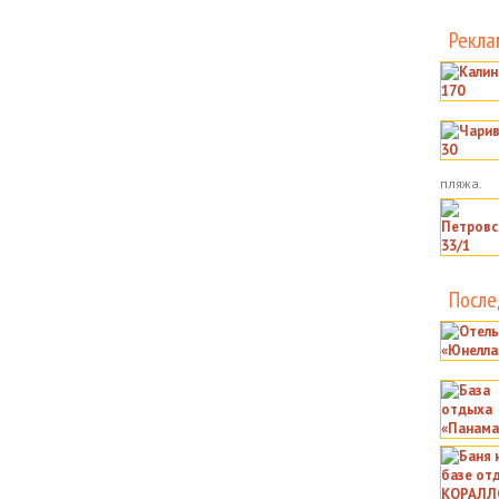
Рекла
пляжа.
После