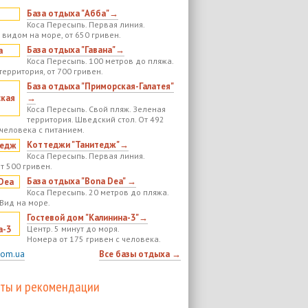
База отдыха "Абба"→
Коса Пересыпь. Первая линия.
 видом на море, от 650 гривен.
База отдыха "Гавана"→
Коса Пересыпь. 100 метров до пляжа.
территория, от 700 гривен.
База отдыха "Приморская-Галатея"
→
Коса Пересыпь. Свой пляж. Зеленая
территория. Шведский стол. От 492
 человека с питанием.
Коттеджи "Танитедж"→
Коса Пересыпь. Первая линия.
т 500 гривен.
База отдыха "Bona Dea" →
Коса Пересыпь. 20 метров до пляжа.
 Вид на море.
Гостевой дом "Калинина-3"→
Центр. 5 минут до моря.
Номера от 175 гривен с человека.
com.ua
Все базы отдыха →
ты и рекомендации