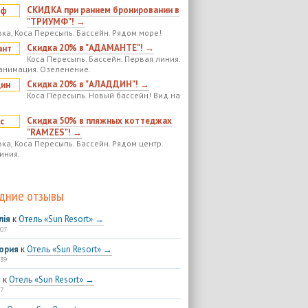
СКИДКА при раннем бронировании в
"ТРИУМФ"! →
ка, Коса Пересыпь. Бассейн. Рядом море!
Скидка 20% в "АДАМАНТЕ"! →
Коса Пересыпь. Бассейн. Первая линия.
анимация. Озеленение.
Скидка 20% в "АЛАДДИН"! →
Коса Пересыпь. Новый бассейн! Вид на
Скидка 50% в пляжных коттеджах
"RAMZES"! →
ка, Коса Пересыпь. Бассейн. Рядом центр.
иния.
дние отзывы
лія
к
Отель «Sun Resort» →
:07
ория
к
Отель «Sun Resort» →
:39
я
к
Отель «Sun Resort» →
7