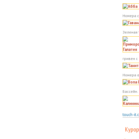
Номера с
Зеленая 
гривен с
Номера о
Бассейн.
touch-it.
Курор