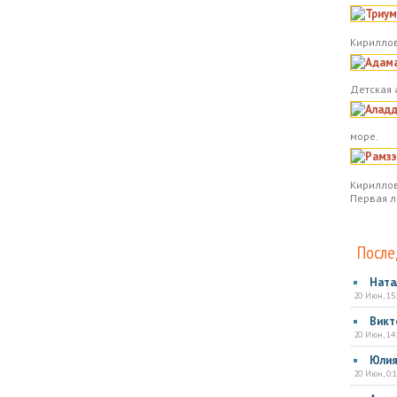
Кириллов
Детская 
море.
Кириллов
Первая л
После
Ната
20 Июн, 15
Викт
20 Июн, 14
Юли
20 Июн, 0:1