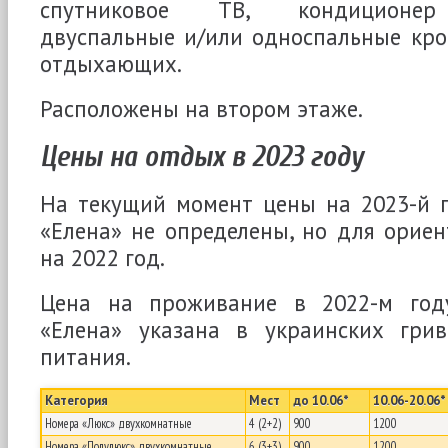
спутниковое ТВ, кондиционер (
двуспальные и/или односпальные кро
отдыхающих.
Расположены на втором этаже.
Цены на отдых в 2023 году
На текущий момент цены на 2023-й г
«Елена» не определены, но для орие
на 2022 год.
Цена на проживание в 2022-м год
«Елена» указана в украинских гр
питания.
Категория
Мест
до 10.06*
10.06-20.06*
Номера «Люкс» двухкомнатные
4 (2+2)
900
1200
Номера «Полулюкс» двухкомнатные
6 (3+3)
900
1200