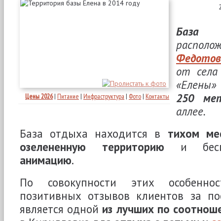
База 
располо
Федотов
от сел
«Елены
250 ме
Цены 2026
|
Питание
|
Инфраструктура
|
Фото
|
Контакты
аллее.
База отдыха находится в
тихом ме
озелененную территорию
и бес
анимацию
.
По совокупности этих особенно
позитивных отзывов клиентов за по
является одной
из лучших по соотнош