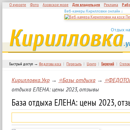
О курорте
Фото
Азовское море
Для владельцев
Реклама
Раб
Веб-камеры Кирилловки онлайн ↓
Кирилловка
Отдых на
.у
Быстрый доступ →
Федотова коса
|
Пересыпь
|
Центр
|
Бирючий
|
Степок
Кирилловка.Укр
→
⭐Базы отдыха
→
⭐ФЕДОТО
отдыха ЕЛЕНА: цены 2023, отзывы
База отдыха ЕЛЕНА: цены 2023, от