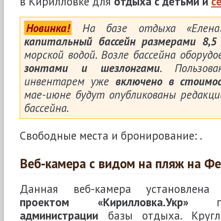
в Кирилловке для
отдыха с детьми и
с
Новинка!
На базе отдыха «Елена
капитальный бассейн размерами 8,5
морской водой. Возле бассейна оборуд
зонтами и шезлонгами
. Пользов
инвентарем уже
включено в стоимо
мае-июне будут опубликованы редакц
бассейна.
Свободные места и бронирование:
.
Веб-камера с видом на пляж на Ф
Данная веб-камера установлена 
проектом «Кирилловка.Укр»
при
администрации
базы отдыха. Кругло