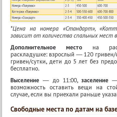
Номера «Полулюкс»
2-3
450-500
600-700
Коттеджи «Полулюкс»
2-3-4
500-550-600
600-700-800
Номера «Стандарт»
2-3-4
350-400-450
450-500-550
*Цена на номера «Стандарт», «Котт
зависит от количества спальных мест в
Дополнительное место
на раскл
раскладушке: взрослый ― 120 гривен/с
гривен/сутки, дети до 5 лет без пред
бесплатно.
Выселение
― до 11:00,
заселение
― 
возможность оставить вещи на сто
случае, если вы приехали раньше указ
Свободные места по датам на баз