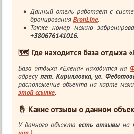
Данный отель работает с систе
бронирования
BronLine
.
Также номер можно заброниров
+380676141016
.
🗺 Где находится база отдыха «
База отдыха «Елена» находится на
Ф
адресу
пгт. Кирилловка, ул. Федотова
расположение объекта на карте мож
этой ссылке
.
🤞 Какие отзывы о данном объек
У данного объекта
есть отзывы
на 
шт.)
.