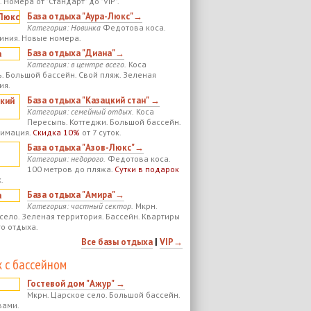
 Номера от "Стандарт" до "VIP".
База отдыха "Аура-Люкс"→
Категория: Новинка
Федотова коса.
иния. Новые номера.
База отдыха "Диана"→
Категория: в центре всего.
Коса
. Большой бассейн. Свой пляж. Зеленая
ия.
База отдыха "Казацкий стан" →
Категория: семейный отдых.
Коса
Пересыпь. Коттеджи. Большой бассейн.
нимация.
Скидка 10%
от 7 суток.
База отдыха "Азов-Люкс"→
Категория: недорого.
Федотова коса.
100 метров до пляжа.
Сутки в подарок
.
База отдыха "Амира"→
Категория: частный сектор.
Мкрн.
село. Зеленая территория. Бассейн. Квартиры
го отдыха.
Все базы отдыха
|
VIP→
 с бассейном
Гостевой дом "Ажур" →
Мкрн. Царское село. Большой бассейн.
вами.