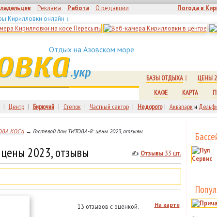
владельцев
Реклама
Работа
О редакции
Погода в Кир
ры Кирилловки онлайн ↓
овка
Отдых на Азовском море
.укр
БАЗЫ ОТДЫХА
ЦЕНЫ 2
КАФЕ
КАРТА
П
|
Центр
|
Бирючий
|
Степок
|
Частный сектор
|
Недорого
|
Аквапарк
и
Дельфи
ОВА КОСА
→ Гостевой дом ТИТОВА-8: цены 2023, отзывы
Бассе
 цены 2023, отзывы
✍
Отзывы
33 шт.
Попул
На карте
13 отзывов с оценкой.