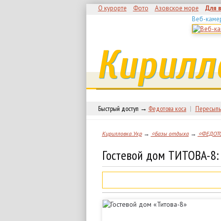
О курорте
Фото
Азовское море
Для 
Веб-каме
Кирилл
Быстрый доступ →
Федотова коса
|
Пересыпь
Кирилловка.Укр
→
⭐Базы отдыха
→
⭐ФЕДОТ
Гостевой дом ТИТОВА-8: