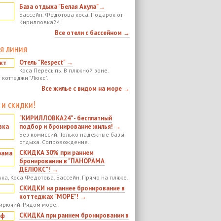
База отдыха "Белая Акула"→
Бассейн. Федотова коса. Подарок от
Кирилловка24.
Все отели с бассейном →
я линия
Отель "Respect" →
Коса Пересыпь. В пляжной зоне.
 коттеджи "Люкс".
Все жилье с видом на море →
 и скидки!
"КИРИЛЛОВКА24" - бесплатный
подбор и бронирование жилья! →
Без комиссий. Только надежные базы
отдыха. Сопровождение.
СКИДКА 30% при раннем
бронировании в "ПАНОРАМА
ДЕЛЮКС"! →
ка, Коса Федотова. Бассейн. Прямо на пляже!
СКИДКИ на раннее бронирование в
коттеджах "МОРЕ"! →
ирючий. Рядом море.
СКИДКА при раннем бронировании в