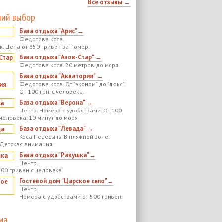
Все отзывы →
ий выбор
База отдыха "Арис"→
Федотова коса.
ж. Цена от 350 гривен за номер.
База отдыха "Азов-Стар" →
Федотова коса. 20 метров до моря.
База отдыха "Акватория" →
Федотова коса. От "эконом" до "люкс".
От 100 грн. с человека.
База отдыха "Верона" →
Центр. Номера с удобствами. От 100
 человека. 10 минут до моря
База отдыха "Левада" →
Коса Пересыпь. В пляжной зоне.
 Детская анимация.
База отдыха "Ракушка"→
Центр.
100 гривен с человека.
Гостевой дом "Царское село"→
Центр.
Номера с удобствами от 500 гривен.
ма