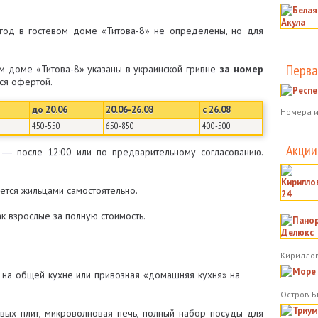
год в гостевом доме «Титова-8» не определены, но для
Перва
м доме «Титова-8» указаны в украинской гривне
за номер
тся офертой.
до 20.06
20.06-26.08
с 26.08
Номера и
450-550
650-850
400-500
Акции
― после 12:00 или по предварительному согласованию.
ется жильцами самостоятельно.
к взрослые за полную стоимость.
Кириллов
 на общей кухне или привозная «домашняя кухня» на
Остров Б
вых плит, микроволновая печь, полный набор посуды для