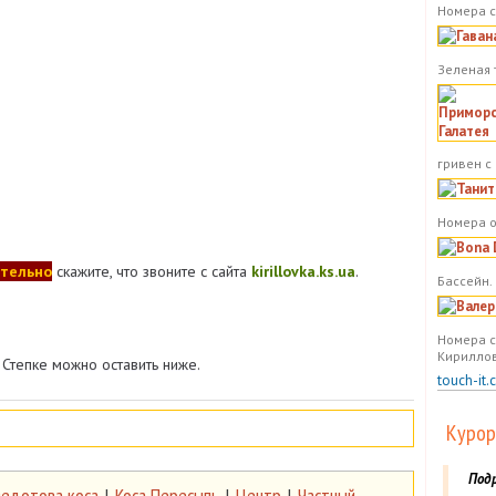
Номера с
Зеленая 
гривен с
Номера о
тельно
скажите, что звоните с сайта
kirillovka.ks.ua
.
Бассейн.
Номера с
Кириллов
Степке можно оставить ниже.
touch-it.
Курор
Под
едотова коса
|
Коса Пересыпь
|
Центр
|
Частный