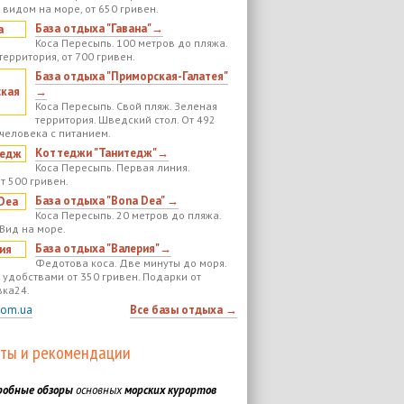
 видом на море, от 650 гривен.
База отдыха "Гавана"→
Коса Пересыпь. 100 метров до пляжа.
территория, от 700 гривен.
База отдыха "Приморская-Галатея"
→
Коса Пересыпь. Свой пляж. Зеленая
территория. Шведский стол. От 492
 человека с питанием.
Коттеджи "Танитедж"→
Коса Пересыпь. Первая линия.
т 500 гривен.
База отдыха "Bona Dea" →
Коса Пересыпь. 20 метров до пляжа.
 Вид на море.
База отдыха "Валерия"→
Федотова коса. Две минуты до моря.
 удобствами от 350 гривен. Подарки от
ка24.
com.ua
Все базы отдыха →
ты и рекомендации
робные обзоры
основных
морских курортов