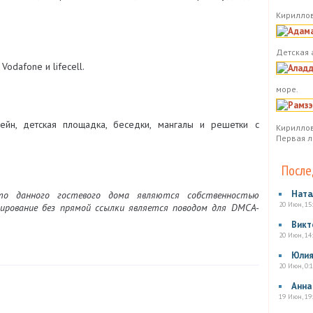
Кириллов
Детская 
Vodafone и lifecell.
море.
ейн, детская площадка, беседки, мангалы и решетки с
Кириллов
Первая л
После
Ната
 данного гостевого дома являются собственностью
20 Июн, 15
пирование без прямой ссылки является поводом для DMCA-
Викт
20 Июн, 14
Юли
20 Июн, 0:1
Анна
19 Июн, 19