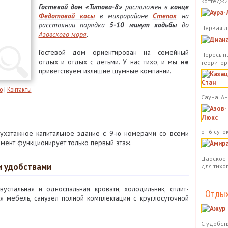
Коттеджи.
Гостевой дом «Титова-8»
расположен в
конце
Федотовой косы
в микрорайоне
Степок
на
расстоянии порядка
5-10 минут ходьбы
до
Первая л
Азовского моря
.
Гостевой дом ориентирован на семейный
Пересыпь
отдых и отдых с детьми. У нас тихо, и мы
не
территор
приветствуем излишне шумные компании.
о
|
Контакты
Сауна. А
от 6 суток
вухэтажное капитальное здание с 9-ю номерами со всеми
омент функционирует только первый этаж.
Царское 
и удобствами
для тихо
успальная и односпальная кровати, холодильник, сплит-
Отдых
я мебель, санузел полной комплектации с круглосуточной
С удобст