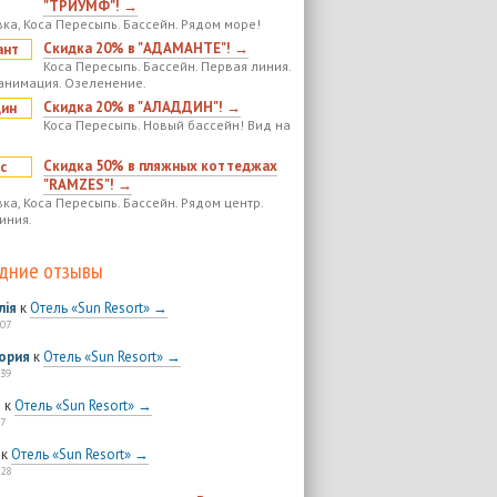
"ТРИУМФ"! →
ка, Коса Пересыпь. Бассейн. Рядом море!
Скидка 20% в "АДАМАНТЕ"! →
Коса Пересыпь. Бассейн. Первая линия.
анимация. Озеленение.
Скидка 20% в "АЛАДДИН"! →
Коса Пересыпь. Новый бассейн! Вид на
Скидка 50% в пляжных коттеджах
"RAMZES"! →
ка, Коса Пересыпь. Бассейн. Рядом центр.
иния.
дние отзывы
лія
к
Отель «Sun Resort» →
:07
ория
к
Отель «Sun Resort» →
:39
я
к
Отель «Sun Resort» →
7
к
Отель «Sun Resort» →
:28