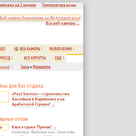
илловке на 2 недели
Температура воды
Все веб-камеры →
023
ВЕБ-КАМЕРЫ
РАЗВЛЕЧЕНИЯ
РОЕЗД
ВСЕ КУРОРТЫ
ЕЩЕ
нарий
|
Такси
и
Маршрутки
йны для баз отдыха
«Pool Service» — строительство
бассейнов в Кирилловке и на
Арабатской Стрелке! →
ярные отели
База отдыха "Причал" →
Категория: Федотова коса.
Свой пляж.