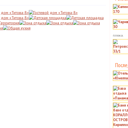
пляжа.
После