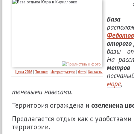
База 
распо
Федотов
второго
базы от
На расс
метро
Цены 2026
|
Питание
|
Инфраструктура
|
Фото
|
Контакты
песчаны
море
, 
теневыми навесами.
Территория ограждена и
озеленена цв
Предлагается отдых как с удобствами 
территории.