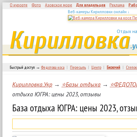
О курорте
Фото
Азовское море
Для владельцев
Реклама
Раб
Веб-камеры Кирилловки онлайн ↓
Кирилловка
Отдых на
.у
Быстрый доступ →
Федотова коса
|
Пересыпь
|
Центр
|
Бирючий
|
Степок
Кирилловка.Укр
→
⭐Базы отдыха
→
⭐ФЕДОТО
отдыха ЮГРА: цены 2023, отзывы
База отдыха ЮГРА: цены 2023, отз