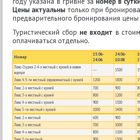
году указана в гривне за
номер в сутк
Цены актуальны
только при бронирован
предварительного бронирования цены 
Туристический сбор
не входит
в стоим
оплачиваться отдельно.
15.06-
24.06-
1
Номер
24.06
10.08
2
Люкс-Студия 2-4-х местный с кухней в новом
―
1500
1
корпусе
Люкс 4-5-ти местный двухкомнатный с кухней
1200
1800
1
Люкс 2-х местный с кухней
700
900
8
Люкс 3-х местный с кухней
800
1200
8
Люкс 4-х местный с кухней
900
1300
9
Люкс 5-ти местный с кухней
1000
1400
1
Люкс 2-х местный
600
900
7
Люкс 3-х местный
700
1000
8
Люкс 4-х местный
800
1100
8
Люкс 5-ти местный
900
1300
9