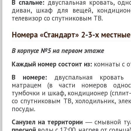
В спальне:
двуспальная кровать, одн
диван, шкаф для вещей, кондиционер
телевизор со спутниковым ТВ.
Номера «Стандарт» 2-3-х местные
В корпусе №5 на первом этаже
Каждый номер состоит из:
комнаты с о
В номере:
двуспальная кровать с
матрацем (в части номеров односп
тумбочки и шкаф, кондиционер (сплит-
со спутниковым ТВ, холодильник, эле
посуды.
Санузел на территории
― смывной туа
пресной
воды с 17:00, нагрев от солнца)