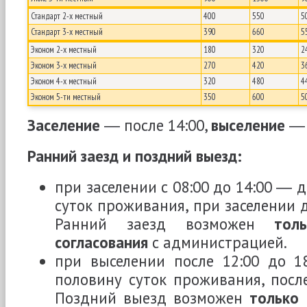
Стандарт 2-х местный
400
550
5
Стандарт 3-х местный
390
660
5
Эконом 2-х местный
180
320
2
Эконом 3-х местный
270
420
3
Эконом 4-х местный
320
480
4
Эконом 5-ти местный
350
600
5
Заселение
― после 14:00,
выселение
― 
Ранний заезд и поздний выезд:
при заселении с 08:00 до 14:00 ― 
суток проживания, при заселении д
Ранний заезд возможен
тол
согласования
с администрацией.
при выселении после 12:00 до 1
половину суток проживания, после
Поздний выезд возможен
только