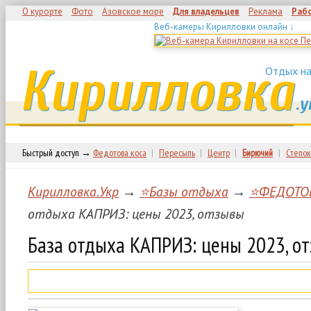
О курорте
Фото
Азовское море
Для владельцев
Реклама
Раб
Веб-камеры Кирилловки онлайн ↓
Кирилловка
Отдых на
.у
Быстрый доступ →
Федотова коса
|
Пересыпь
|
Центр
|
Бирючий
|
Степок
Кирилловка.Укр
→
⭐Базы отдыха
→
⭐ФЕДОТО
отдыха КАПРИЗ: цены 2023, отзывы
База отдыха КАПРИЗ: цены 2023, о