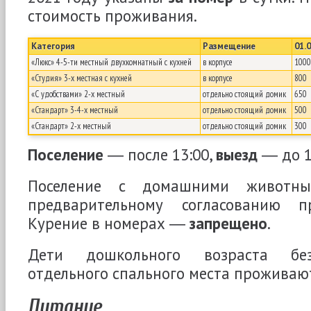
стоимость проживания.
Категория
Размещение
01.
«Люкс» 4-5-ти местный двухкомнатный с кухней
в корпусе
1000
«Студия» 3-х местная с кухней
в корпусе
800
«С удобствами» 2-х местный
отдельно стоящий домик
650
«Стандарт» 3-4-х местный
отдельно стоящий домик
500
«Стандарт» 2-х местный
отдельно стоящий домик
300
Поселение
― после 13:00,
выезд
― до 1
Поселение с домашними животн
предварительному согласованию п
Курение в номерах ―
запрещено
.
Дети дошкольного возраста без
отдельного спального места прожива
Питание