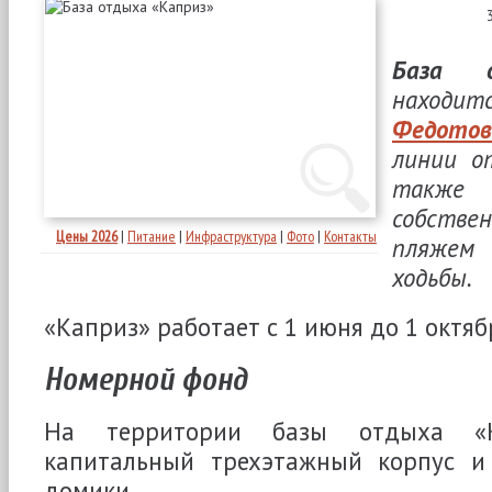
База о
наход
Федотов
линии 
также
собств
Цены 2026
|
Питание
|
Инфраструктура
|
Фото
|
Контакты
пляже
ходьбы.
«Каприз» работает с 1 июня до 1 октяб
Номерной фонд
На территории базы отдыха «К
капитальный трехэтажный корпус и
домики.