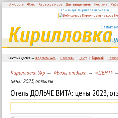
О курорте
Фото
Азовское море
Для владельцев
Реклама
Раб
Веб-камеры Кирилловки онлайн ↓
Кирилловка
Отдых на
.у
Быстрый доступ →
Федотова коса
|
Пересыпь
|
Центр
|
Бирючий
|
Степок
Кирилловка.Укр
→
⭐Базы отдыха
→
⭐ЦЕНТР
→
цены 2023, отзывы
Отель ДОЛЬЧЕ ВИТА: цены 2023, от