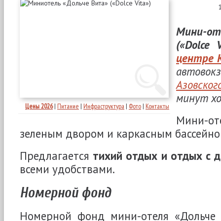
Мини-от
(«Dolce V
центре 
автово
Азовско
минут хо
Цены 2026
|
Питание
|
Инфраструктура
|
Фото
|
Контакты
Мини-о
зеленым двором и каркасным бассейно
Предлагается
тихий отдых и отдых с 
всеми удобствами.
Номерной фонд
Номерной фонд мини-отеля «Дольче 