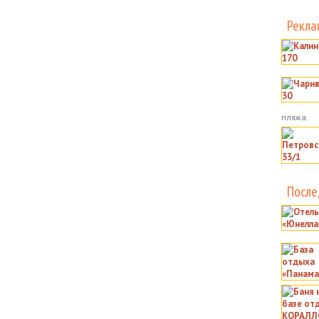
Рекла
пляжа.
После