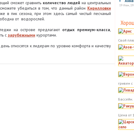
Анна
ющий сможет сравнить
количество людей
на центральных
19 Июн, 19
 сможете убедиться в том, что данный район
Кирилловки
е в пик сезона, при этом здесь самый чистый песчаный
вободна от водорослей.
Хорош
ттеджи на острове предлагают
отдых премиум-класса
,
ть с
зарубежными
курортами.
Свой пля
день относятся к лидерам по уровню комфорта и качеству
гривен с
Бассейн.
Цена от 