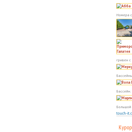
Номера с
гривен с
Бассейны
Бассейн.
Большой 
touch-it.
Курор