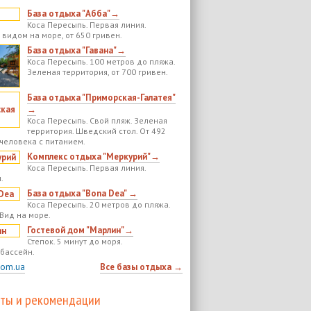
База отдыха "Абба"→
Коса Пересыпь. Первая линия.
 видом на море, от 650 гривен.
База отдыха "Гавана"→
Коса Пересыпь. 100 метров до пляжа.
Зеленая территория, от 700 гривен.
База отдыха "Приморская-Галатея"
→
Коса Пересыпь. Свой пляж. Зеленая
территория. Шведский стол. От 492
 человека с питанием.
Комплекс отдыха "Меркурий"→
Коса Пересыпь. Первая линия.
.
База отдыха "Bona Dea" →
Коса Пересыпь. 20 метров до пляжа.
 Вид на море.
Гостевой дом "Марлин"→
Степок. 5 минут до моря.
бассейн.
com.ua
Все базы отдыха →
ты и рекомендации