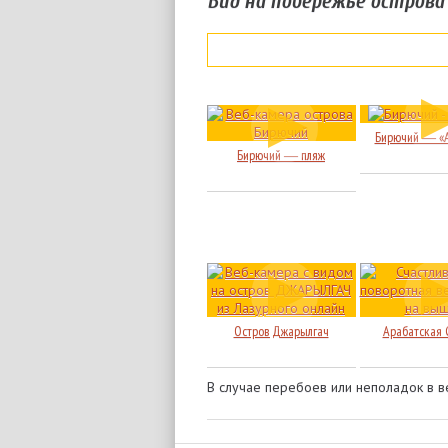
Вид на побережье острова
Коса Пересыпь
.
Степок
.
База отдыха
База отдыха
«Пересыпь»
«Коралловый
Остров»
Бирючий ― «А
Бирючий ― пляж
Лиман и наб
Коса Пересыпь
.
База отдыха 
База отдыха
«Каравелла»
Остров Джарылгач
Арабатская 
В случае перебоев или неполадок в 