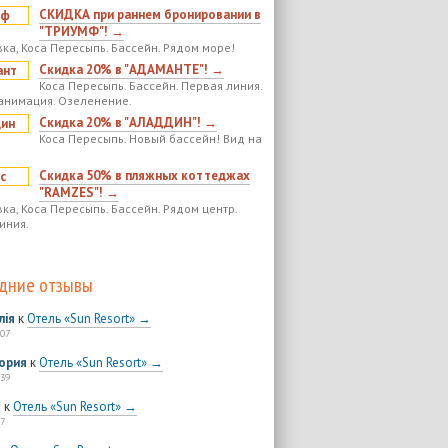
СКИДКА при раннем бронировании в
"ТРИУМФ"! →
ка, Коса Пересыпь. Бассейн. Рядом море!
Скидка 20% в "АДАМАНТЕ"! →
Коса Пересыпь. Бассейн. Первая линия.
анимация. Озеленение.
Скидка 20% в "АЛАДДИН"! →
Коса Пересыпь. Новый бассейн! Вид на
Скидка 50% в пляжных коттеджах
"RAMZES"! →
ка, Коса Пересыпь. Бассейн. Рядом центр.
иния.
дние отзывы
лія
к
Отель «Sun Resort» →
:07
ория
к
Отель «Sun Resort» →
:39
я
к
Отель «Sun Resort» →
7