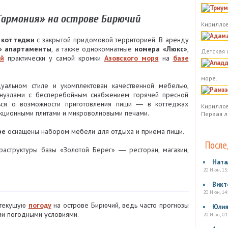
Гармония» на острове Бирючий
Кириллов
е
коттеджи
с закрытой придомовой территорией. В аренду
P» апартаменты
, а также однокомнатные
номера «Люкс»
,
Детская 
й
практически у самой кромки
Азовского моря
на
базе
море.
альном стиле и укомплектован качественной мебелью,
анузлами с бесперебойным снабжением горячей пресной
ться о возможности приготовления пищи ― в коттеджах
Кириллов
кционными плитами и микроволновыми печами.
Первая л
ре
оснащены набором мебели для отдыха и приема пищи.
После
раструктуры базы «Золотой Берег» ― ресторан, магазин,
Ната
20 Июн, 15
Викт
20 Июн, 14
 текущую
погоду
на острове Бирючий, ведь часто прогнозы
Юли
ми погодными условиями.
20 Июн, 0:1