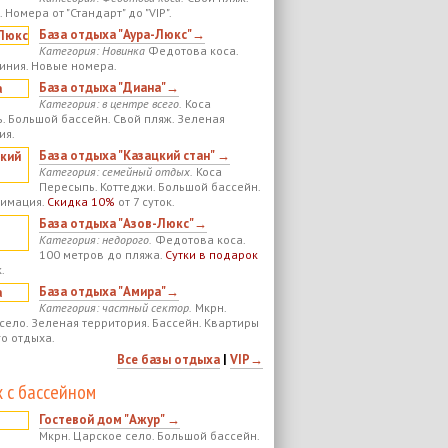
 Номера от "Стандарт" до "VIP".
База отдыха "Аура-Люкс"→
Категория: Новинка
Федотова коса.
иния. Новые номера.
База отдыха "Диана"→
Категория: в центре всего.
Коса
. Большой бассейн. Свой пляж. Зеленая
ия.
База отдыха "Казацкий стан" →
Категория: семейный отдых.
Коса
Пересыпь. Коттеджи. Большой бассейн.
нимация.
Скидка 10%
от 7 суток.
База отдыха "Азов-Люкс"→
Категория: недорого.
Федотова коса.
100 метров до пляжа.
Сутки в подарок
.
База отдыха "Амира"→
Категория: частный сектор.
Мкрн.
село. Зеленая территория. Бассейн. Квартиры
го отдыха.
Все базы отдыха
|
VIP→
 с бассейном
Гостевой дом "Ажур" →
Мкрн. Царское село. Большой бассейн.