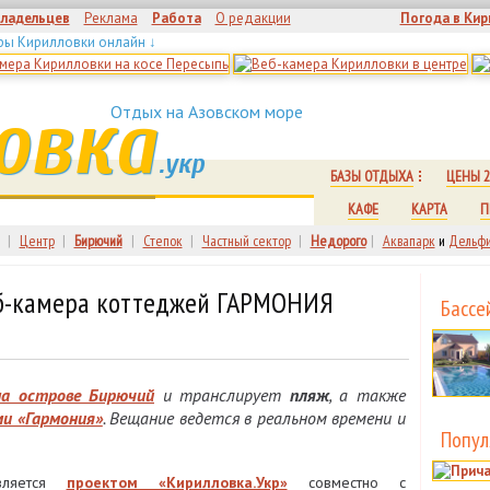
владельцев
Реклама
Работа
О редакции
Погода в Кир
ры Кирилловки онлайн ↓
овка
Отдых на Азовском море
.укр
БАЗЫ ОТДЫХА
ЦЕНЫ 2
КАФЕ
КАРТА
П
|
Центр
|
Бирючий
|
Степок
|
Частный сектор
|
Недорого
|
Аквапарк
и
Дельфи
-камера коттеджей ГАРМОНИЯ
Бассе
на острове Бирючий
и транслирует
пляж
, а также
и «Гармония»
. Вещание ведется в реальном времени и
Попул
твляется
проектом «Кирилловка.Укр»
совместно с