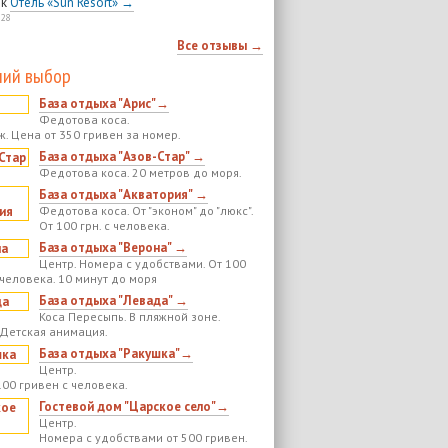
к
Отель «Sun Resort» →
:28
Все отзывы →
ий выбор
База отдыха "Арис"→
Федотова коса.
ж. Цена от 350 гривен за номер.
База отдыха "Азов-Стар" →
Федотова коса. 20 метров до моря.
База отдыха "Акватория" →
Федотова коса. От "эконом" до "люкс".
От 100 грн. с человека.
База отдыха "Верона" →
Центр. Номера с удобствами. От 100
 человека. 10 минут до моря
База отдыха "Левада" →
Коса Пересыпь. В пляжной зоне.
 Детская анимация.
База отдыха "Ракушка"→
Центр.
100 гривен с человека.
Гостевой дом "Царское село"→
Центр.
Номера с удобствами от 500 гривен.