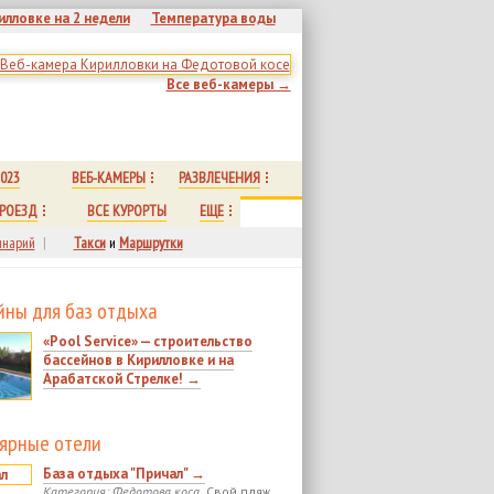
илловке на 2 недели
Температура воды
Все веб-камеры →
023
ВЕБ-КАМЕРЫ
РАЗВЛЕЧЕНИЯ
РОЕЗД
ВСЕ КУРОРТЫ
ЕЩЕ
нарий
|
Такси
и
Маршрутки
йны для баз отдыха
«Pool Service» — строительство
бассейнов в Кирилловке и на
Арабатской Стрелке! →
ярные отели
База отдыха "Причал" →
Категория: Федотова коса.
Свой пляж.