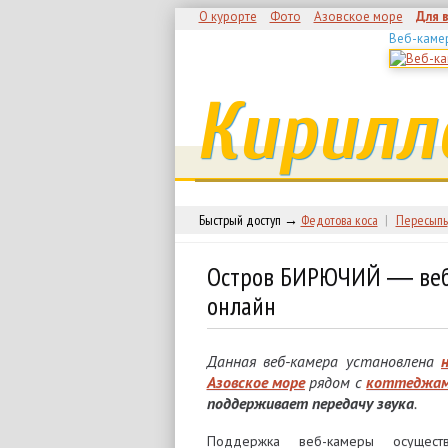
О курорте
Фото
Азовское море
Для 
Веб-каме
Кирилл
Быстрый доступ →
Федотова коса
|
Пересыпь
Остров БИРЮЧИЙ ― веб
онлайн
Данная веб-камера установлена
Азовское море
рядом с
коттеджам
поддерживает передачу звука
.
Поддержка веб-камеры осущес