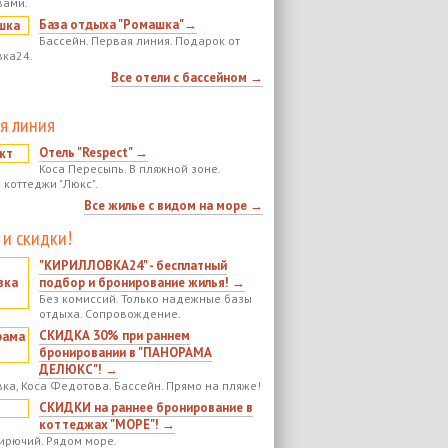
вами.
База отдыха "Ромашка"→
Бассейн. Первая линия. Подарок от
ка24.
Все отели с бассейном →
я линия
Отель "Respect" →
Коса Пересыпь. В пляжной зоне.
 коттеджи "Люкс".
Все жилье с видом на море →
 и скидки!
"КИРИЛЛОВКА24" - бесплатный
подбор и бронирование жилья! →
Без комиссий. Только надежные базы
отдыха. Сопровождение.
СКИДКА 30% при раннем
бронировании в "ПАНОРАМА
ДЕЛЮКС"! →
ка, Коса Федотова. Бассейн. Прямо на пляже!
СКИДКИ на раннее бронирование в
коттеджах "МОРЕ"! →
ирючий. Рядом море.