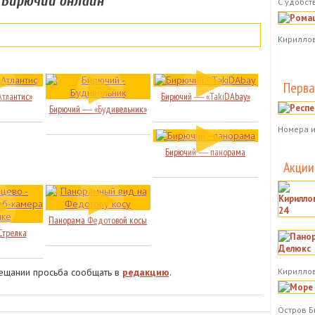
 Бирючий онлайн
С удобст
Федотова коса
.
Федотова коса
.
База отдыха «Азов-
База отдыха
Люкс»
Кириллов
«Променад»
Перва
тлантис»
Бирючий ― «TakiDAbay»
Бирючий ― «Будивельник»
ережная
.
Номера и
«Гавайи»
Коса Пересыпь
.
Федотова коса
.
Море крупным
Панорамный вид с
Бирючий ― панорама
планом. «Респект»
отеля «SanRemo» →
Акции
Панорама Федотовой косы
Стрелка
Кириллов
вещании просьба сообщать в
редакцию
.
Остров Б