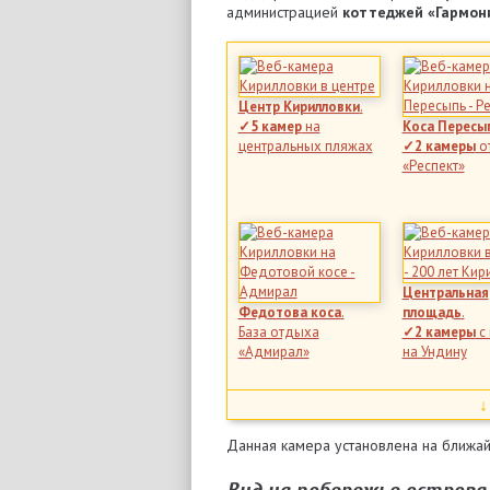
администрацией
коттеджей «Гармон
Центр Кирилловки
.
✓5 камер
на
Коса Пересы
центральных пляжах
✓2 камеры
о
«Респект»
Центральная
Федотова коса
.
площадь
.
База отдыха
✓2 камеры
с
«Адмирал»
на Ундину
Данная камера установлена на ближай