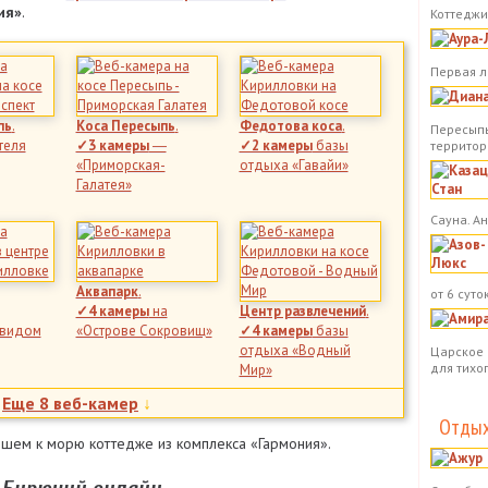
ия»
.
Коттеджи.
Первая л
пь
.
Коса Пересыпь
.
Федотова коса
.
Пересыпь
теля
✓3 камеры
―
✓2 камеры
базы
территор
«Приморская-
отдыха «Гавайи»
Галатея»
Сауна. А
Аквапарк
.
от 6 суток
✓4 камеры
на
Центр развлечений
.
 видом
«Острове Сокровищ»
✓4 камеры
базы
отдыха «Водный
Царское 
для тихо
Мир»
↓
Еще 8 веб-камер
↓
Отдых
шем к морю коттедже из комплекса «Гармония».