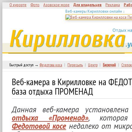
О курорте
Фото
Азовское море
Для владельцев
Реклама
Раб
Веб-камеры Кирилловки онлайн ↓
Кирилловка
Отдых на
.у
Быстрый доступ →
Федотова коса
|
Пересыпь
|
Центр
|
Бирючий
|
Степок
Веб-камера в Кирилловке на ФЕД
база отдыха ПРОМЕНАД
Данная веб-камера установлен
отдыха «Променад»
, которая
Федотовой косе
недалеко от микр