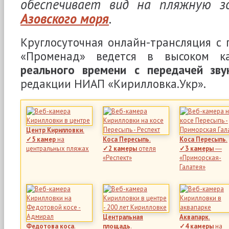
обеспечивает вид на пляжную з
Азовского моря
.
Круглосуточная онлайн-трансляция с
«Променад» ведется в высоком 
реального времени с передачей зву
редакции НИАП «Кирилловка.Укр».
Центр Кирилловки
.
✓5 камер
на
Коса Пересыпь
.
Коса Пересыпь
.
центральных пляжах
✓2 камеры
отеля
✓3 камеры
―
«Респект»
«Приморская-
Галатея»
Центральная
Аквапарк
.
Федотова коса
.
площадь
.
✓4 камеры
на