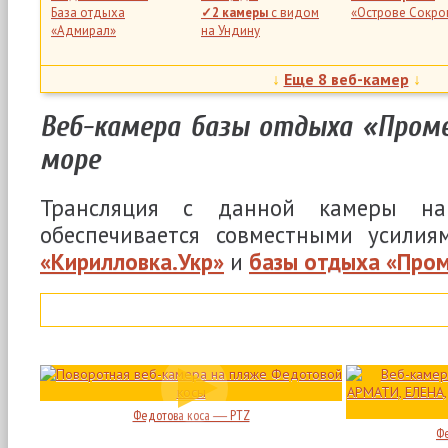
База отдыха
✓2 камеры
с видом
«Острове Сокр
«Адмирал»
на Ундину
↓
Еще 8 веб-камер
↓
Веб-камера базы отдыха «Проме
море
Остров Бирючий
.
✓4 камеры
с видом
Коса Пересыпь
.
Степок
.
Трансляция с данной камеры на
на море, пляжи и
База отдыха
База отдыха
закаты
«Пересыпь»
«Коралловый
обеспечивается совместными усили
Остров»
«Кирилловка.Укр»
и
базы отдыха «Про
Лиман и набережная
.
Коса Пересыпь
.
База отдыха «Гавайи»
Коса Пересыпь
.
База отдыха
Море крупным
«Каравелла»
планом. «Респек
Федотова коса ― PTZ
Ф