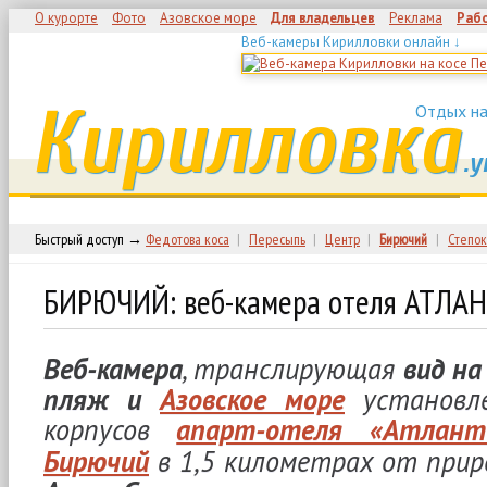
О курорте
Фото
Азовское море
Для владельцев
Реклама
Раб
Веб-камеры Кирилловки онлайн ↓
Кирилловка
Отдых на
.у
Быстрый доступ →
Федотова коса
|
Пересыпь
|
Центр
|
Бирючий
|
Степок
БИРЮЧИЙ: веб-камера отеля АТЛА
Веб-камера
, транслирующая
вид на
пляж и
Азовское море
установл
корпусов
апарт-отеля «Атлант
Бирючий
в 1,5 километрах от прир