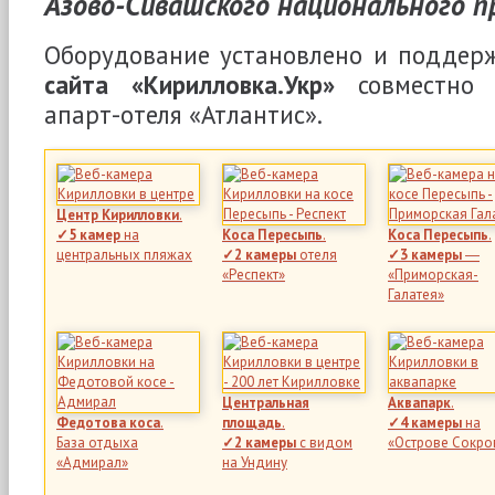
Азово-Сивашского национального п
Оборудование установлено и поддер
сайта «Кирилловка.Укр»
совместн
апарт-отеля «Атлантис».
Центр Кирилловки
.
✓5 камер
на
Коса Пересыпь
.
Коса Пересыпь
.
центральных пляжах
✓2 камеры
отеля
✓3 камеры
―
«Респект»
«Приморская-
Галатея»
Центральная
Аквапарк
.
Федотова коса
.
площадь
.
✓4 камеры
на
База отдыха
✓2 камеры
с видом
«Острове Сокр
«Адмирал»
на Ундину