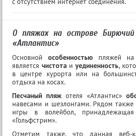
с отсутствием интернет соединения.
О пляжах на острове Бирючий
«Атлантис»
Основной
особенностью
пляжей на 
является
чистота
и
уединенность
, кот
в центре курорта или на большинс
отдыха на косах.
Песчаный пляж
отеля «Атлантис»
об
навесами и шезлонгами. Рядом также
игры в волейбол, принадлежащая
«Гольфстрим».
Отметим также, что данная веб-