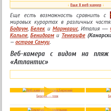
↓
Еще 8 веб-камер
↓
Еще есть возможность сравнить с
мировых курортах в различных частя
Бодрум
,
Белек
и
Мармарис
, Италия ―
Коса Пересыпь
.
Степок
.
Федотова коса
.
Кальпе
,
Бенидорм
и
Тенерифе
(Канарски
База отдыха
База отдыха
База отдыха
—
остров Самуи
.
«Пересыпь»
«Коралловый
«Променад»
Остров»
Веб-камера с видом на пляж
«Атлантис»
Лиман и набережная
.
Коса Пересыпь
.
База отдыха «Гавайи»
Коса Пересыпь
.
База отдыха
Море крупным
«Каравелла»
планом. «Респек
Бирючий ― пляж
Б