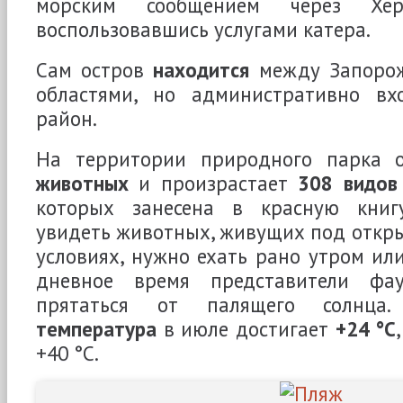
морским сообщением через Херс
воспользовавшись услугами катера.
Сам остров
находится
между Запорож
областями, но административно вх
район.
На территории природного парка 
животных
и произрастает
308 видов
которых занесена в красную книг
увидеть животных, живущих под откр
условиях, нужно ехать рано утром или
дневное время представители фа
прятаться от палящего солнца
температура
в июле достигает
+24 °С
+40 °С.