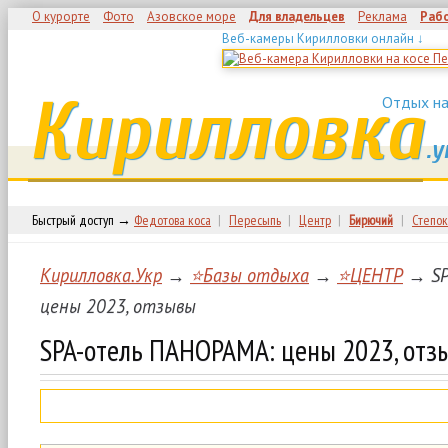
О курорте
Фото
Азовское море
Для владельцев
Реклама
Раб
Веб-камеры Кирилловки онлайн ↓
Кирилловка
Отдых на
.у
Быстрый доступ →
Федотова коса
|
Пересыпь
|
Центр
|
Бирючий
|
Степок
Кирилловка.Укр
→
⭐Базы отдыха
→
⭐ЦЕНТР
→ SP
цены 2023, отзывы
SPA-отель ПАНОРАМА: цены 2023, отз