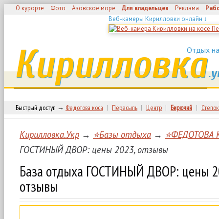
О курорте
Фото
Азовское море
Для владельцев
Реклама
Раб
Веб-камеры Кирилловки онлайн ↓
Кирилловка
Отдых на
.у
Быстрый доступ →
Федотова коса
|
Пересыпь
|
Центр
|
Бирючий
|
Степок
Кирилловка.Укр
→
⭐Базы отдыха
→
⭐ФЕДОТОВА 
ГОСТИНЫЙ ДВОР: цены 2023, отзывы
База отдыха ГОСТИНЫЙ ДВОР: цены 2
отзывы