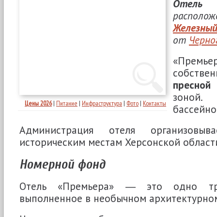
Отель 
распол
Железны
от
Черно
«Премь
собств
пресной
зоной
Цены 2026
|
Питание
|
Инфраструктура
|
Фото
|
Контакты
бассейн
Администрация отеля организовыв
историческим местам Херсонской област
Номерной фонд
Отель «Премьера» ― это одно тре
выполненное в необычном архитектурном