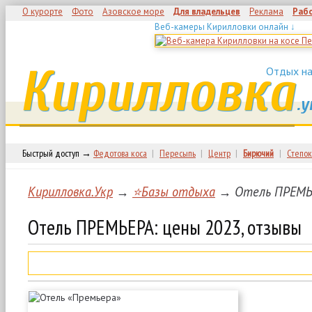
О курорте
Фото
Азовское море
Для владельцев
Реклама
Раб
Веб-камеры Кирилловки онлайн ↓
Кирилловка
Отдых на
.у
Быстрый доступ →
Федотова коса
|
Пересыпь
|
Центр
|
Бирючий
|
Степок
Кирилловка.Укр
→
⭐Базы отдыха
→ Отель ПРЕМЬЕ
Отель ПРЕМЬЕРА: цены 2023, отзывы