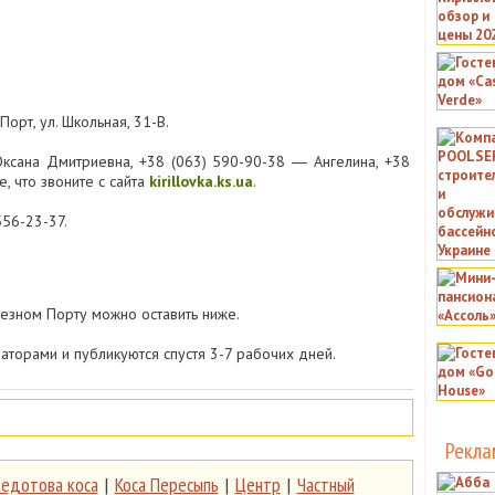
орт, ул. Школьная, 31-В.
ксана Дмитриевна, +38 (063) 590-90-38 ― Ангелина, +38
, что звоните с сайта
kirillovka.ks.ua
.
556-23-37.
езном Порту можно оставить ниже.
торами и публикуются спустя 3-7 рабочих дней.
Рекла
едотова коса
|
Коса Пересыпь
|
Центр
|
Частный