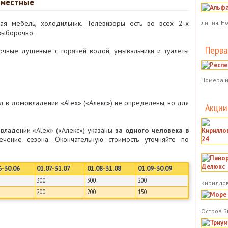
х местные
линия. Н
ая мебель, холодильник. Телевизоры есть во всех 2-х
выборочно.
Перва
очные душевые с горячей водой, умывальники и туалеты
Номера и
д в домовладении «Alex» («Алекс») не определены, но для
Акции
владении «Alex» («Алекс») указаны
за одного человека в
ечение сезона. Окончательную стоимость уточняйте по
6-30.06
01.07-31.07
01.08-31.08
01.09-30.09
300
300
200
Кириллов
200
200
150
Остров Б