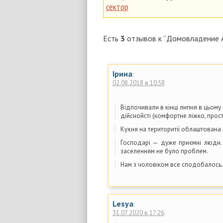
сектор
Есть
3
отзывов к “Домовладение A
Ірина
:
02.08.2018 в 10:58
Відпочивали в кінці липня в цьому
дійснойсті (комфортне ліжко, прост
Кухня на територитії облаштована 
Господарі — дуже приємні люди. 
заселенням не було проблем.
Нам з чоловіком все сподобалось.
Lesya
:
31.07.2020 в 17:26