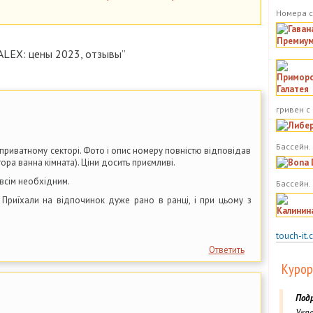
Номера с
LEX: цены 2023, отзывы”
гривен с
Бассейн. 
 приватному секторі. Фото і опис номеру повністю відповідав
ора ванна кімната). Ціни досить приємливі.
всім необхідним.
Бассейн.
Приїхали на відпочинок дуже рано в ранці, і при цьому з
touch-it.
Ответить
Курор
Под
Укра