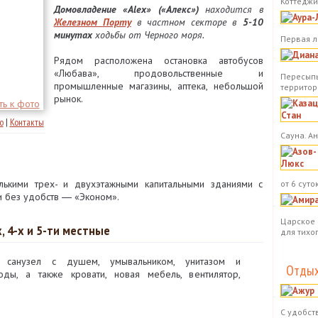
Коттеджи.
Домовладение «Alex» («Алекс»)
находится в
Железном Порту
в частном секторе в
5-10
минутах
ходьбы от Черного моря.
Первая л
Рядом расположена остановка автобусов
«Любава», продовольственные и
Пересыпь
промышленные магазины, аптека, небольшой
территор
рынок.
о
|
Контакты
Сауна. А
ькими трех- и двухэтажными капитальными зданиями с
от 6 суток
 без удобств ― «Эконом».
Царское 
, 4-х и 5-ти местные
для тихо
санузел с душем, умывальником, унитазом и
Отдых
оды, а также кровати, новая мебель, вентилятор,
С удобст