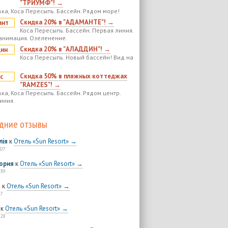
"ТРИУМФ"! →
ка, Коса Пересыпь. Бассейн. Рядом море!
Скидка 20% в "АДАМАНТЕ"! →
Коса Пересыпь. Бассейн. Первая линия.
анимация. Озеленение.
Скидка 20% в "АЛАДДИН"! →
Коса Пересыпь. Новый бассейн! Вид на
Скидка 50% в пляжных коттеджах
"RAMZES"! →
ка, Коса Пересыпь. Бассейн. Рядом центр.
иния.
дние отзывы
лія
к
Отель «Sun Resort» →
:07
ория
к
Отель «Sun Resort» →
:39
я
к
Отель «Sun Resort» →
7
к
Отель «Sun Resort» →
:28