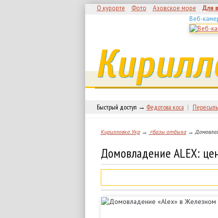
О курорте
Фото
Азовское море
Для 
Веб-каме
Кирилл
Быстрый доступ →
Федотова коса
|
Пересыпь
Кирилловка.Укр
→
⭐Базы отдыха
→ Домовладе
Домовладение ALEX: цен