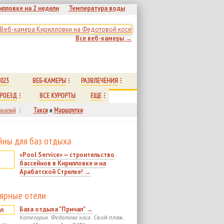
илловке на 2 недели
Температура воды
Все веб-камеры →
023
ВЕБ-КАМЕРЫ
РАЗВЛЕЧЕНИЯ
РОЕЗД
ВСЕ КУРОРТЫ
ЕЩЕ
нарий
|
Такси
и
Маршрутки
йны для баз отдыха
«Pool Service» — строительство
бассейнов в Кирилловке и на
Арабатской Стрелке! →
ярные отели
База отдыха "Причал" →
Категория: Федотова коса.
Свой пляж.