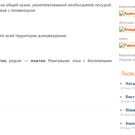
 на общей кухне, укомплектованной необходимой посудой.
Кириллов
овая с телевизором.
Детская 
по всей территории домовладения.
море.
Кириллов
Первая л
тно
, рядом ―
платно
. Мангальная зона с бесплатными
После
Ната
20 Июн, 15
Викт
20 Июн, 14
Юли
20 Июн, 0:1
Анна
19 Июн, 19