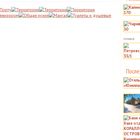
пляжа.
После