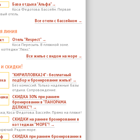
База отдыха "Альфа"→
Коса Федотова. Бассейн. Первая
овый отель.
Все отели с бассейном →
я линия
Отель "Respect" →
Коса Пересыпь. В пляжной зоне.
 коттеджи "Люкс".
Все жилье с видом на море →
 и скидки!
"КИРИЛЛОВКА24" - бесплатный
подбор и бронирование жилья! →
Без комиссий. Только надежные базы
отдыха. Сопровождение.
СКИДКА 30% при раннем
бронировании в "ПАНОРАМА
ДЕЛЮКС"! →
ка, Коса Федотова. Бассейн. Прямо на пляже!
СКИДКИ на раннее бронирование в
коттеджах "МОРЕ"! →
ирючий. Рядом море.
СКИДКА при раннем бронировании в