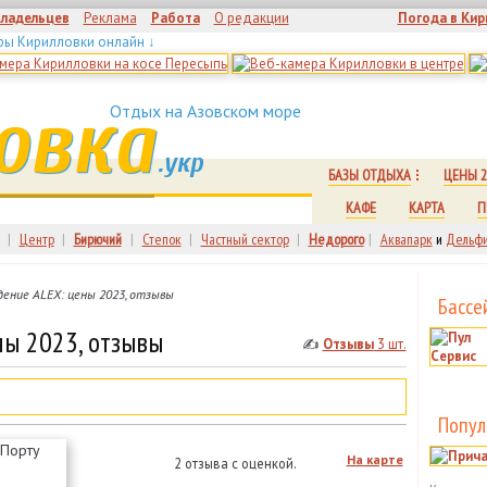
владельцев
Реклама
Работа
О редакции
Погода в Кир
ры Кирилловки онлайн ↓
овка
Отдых на Азовском море
.укр
БАЗЫ ОТДЫХА
ЦЕНЫ 2
КАФЕ
КАРТА
П
|
Центр
|
Бирючий
|
Степок
|
Частный сектор
|
Недорого
|
Аквапарк
и
Дельфи
ние ALEX: цены 2023, отзывы
Бассе
ы 2023, отзывы
✍
Отзывы
3 шт.
Попул
На карте
2 отзыва с оценкой.