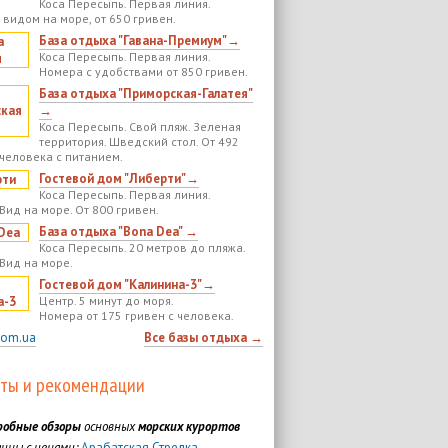
Коса Пересыпь. Первая линия.
 видом на море, от 650 гривен.
База отдыха "Гавана-Премиум"→
Коса Пересыпь. Первая линия.
Номера с удобствами от 850 гривен.
База отдыха "Приморская-Галатея"
→
Коса Пересыпь. Свой пляж. Зеленая
территория. Шведский стол. От 492
 человека с питанием.
Гостевой дом "Либерти"→
Коса Пересыпь. Первая линия.
Вид на море. От 800 гривен.
База отдыха "Bona Dea" →
Коса Пересыпь. 20 метров до пляжа.
 Вид на море.
Гостевой дом "Калинина-3"→
Центр. 5 минут до моря.
Номера от 175 гривен с человека.
com.ua
Все базы отдыха →
ты и рекомендации
робные обзоры
основных
морских курортов
ины с ценами:
Арабатская Стрелка
,