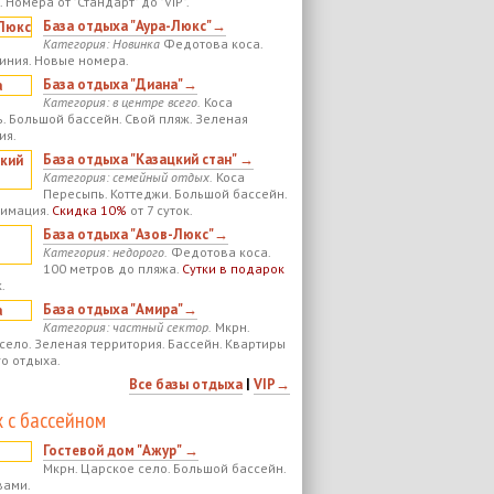
 Номера от "Стандарт" до "VIP".
База отдыха "Аура-Люкс"→
Категория: Новинка
Федотова коса.
иния. Новые номера.
База отдыха "Диана"→
Категория: в центре всего.
Коса
. Большой бассейн. Свой пляж. Зеленая
ия.
База отдыха "Казацкий стан" →
Категория: семейный отдых.
Коса
Пересыпь. Коттеджи. Большой бассейн.
нимация.
Скидка 10%
от 7 суток.
База отдыха "Азов-Люкс"→
Категория: недорого.
Федотова коса.
100 метров до пляжа.
Сутки в подарок
.
База отдыха "Амира"→
Категория: частный сектор.
Мкрн.
село. Зеленая территория. Бассейн. Квартиры
го отдыха.
Все базы отдыха
|
VIP→
 с бассейном
Гостевой дом "Ажур" →
Мкрн. Царское село. Большой бассейн.
вами.