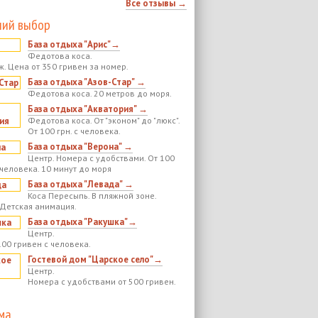
Все отзывы →
ий выбор
База отдыха "Арис"→
Федотова коса.
ж. Цена от 350 гривен за номер.
База отдыха "Азов-Стар" →
Федотова коса. 20 метров до моря.
База отдыха "Акватория" →
Федотова коса. От "эконом" до "люкс".
От 100 грн. с человека.
База отдыха "Верона" →
Центр. Номера с удобствами. От 100
 человека. 10 минут до моря
База отдыха "Левада" →
Коса Пересыпь. В пляжной зоне.
 Детская анимация.
База отдыха "Ракушка"→
Центр.
100 гривен с человека.
Гостевой дом "Царское село"→
Центр.
Номера с удобствами от 500 гривен.
ма