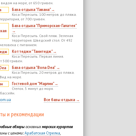
 видом на море, от 650 гривен.
База отдыха "Гавана"→
Коса Пересыпь. 100 метров до пляжа.
территория, от 700 гривен.
База отдыха "Приморская-Галатея"
→
Коса Пересыпь. Свой пляж. Зеленая
территория. Шведский стол. От 492
 человека с питанием.
Коттеджи "Танитедж"→
Коса Пересыпь. Первая линия.
т 500 гривен.
База отдыха "Bona Dea" →
Коса Пересыпь. 20 метров до пляжа.
 Вид на море.
Гостевой дом "Марлин"→
Степок. 5 минут до моря.
бассейн.
com.ua
Все базы отдыха →
ты и рекомендации
робные обзоры
основных
морских курортов
ины с ценами:
Арабатская Стрелка
,