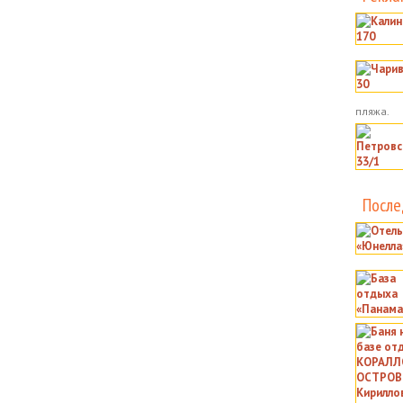
пляжа.
После