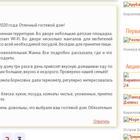
Кириллов
2020 года. Отличный гостевой дом!
Перва
женная территория. Во дворе небольшая детская площадка.
отает WI-FI. Во дворе несколько мангалов для любителей
 со всей необходимой посудой, беседки для принятия пищи.
Номера и
ожелательная Жанна. Все подробно рассказала, где и что
родукты.
Акции
вому дому три раза в день привозят вкусную домашнюю еду по
ии большие, вкусно и недорого. Проверено нашей семьёй!
мила Борисовна дала термометр, регулярно интересовалась
о блеска: кухня, посуда, комнаты чистые, ухоженные, приятно
те.
чень довольны, что выбрали ваш гостевой дом. Обязательно
Кириллов
Ответить
Остров Б
2
3