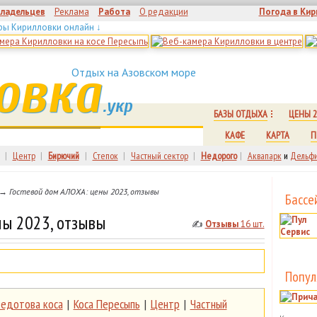
владельцев
Реклама
Работа
О редакции
Погода в Кир
ры Кирилловки онлайн ↓
овка
Отдых на Азовском море
.укр
БАЗЫ ОТДЫХА
ЦЕНЫ 2
КАФЕ
КАРТА
П
|
Центр
|
Бирючий
|
Степок
|
Частный сектор
|
Недорого
|
Аквапарк
и
Дельфи
→ Гостевой дом АЛОХА: цены 2023, отзывы
Бассе
ны 2023, отзывы
✍
Отзывы
16 шт.
Попул
едотова коса
|
Коса Пересыпь
|
Центр
|
Частный