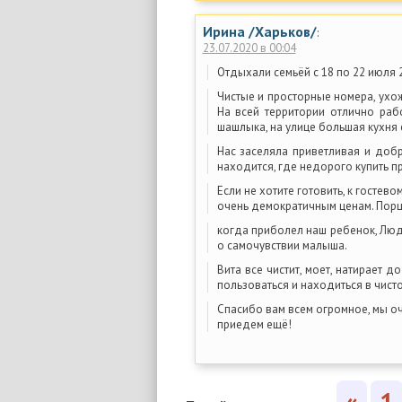
Ирина /Харьков/
:
23.07.2020 в 00:04
Отдыхали семьёй с 18 по 22 июля 
Чистые и просторные номера, ухо
На всей территории отлично раб
шашлыка, на улице большая кухня
Нас заселяла приветливая и добр
находится, где недорого купить п
Если не хотите готовить, к госте
очень демократичным ценам. Порц
когда приболел наш ребенок, Люд
о самочувствии малыша.
Вита все чистит, моет, натирает д
пользоваться и находиться в чисто
Спасибо вам всем огромное, мы о
приедем ещё!
«
1