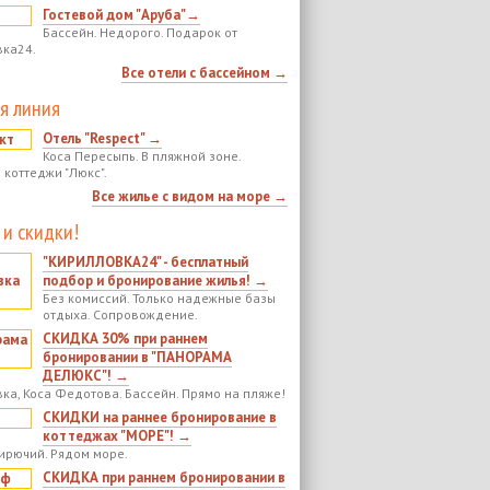
Гостевой дом "Аруба"→
Бассейн. Недорого. Подарок от
ка24.
Все отели с бассейном →
я линия
Отель "Respect" →
Коса Пересыпь. В пляжной зоне.
 коттеджи "Люкс".
Все жилье с видом на море →
 и скидки!
"КИРИЛЛОВКА24" - бесплатный
подбор и бронирование жилья! →
Без комиссий. Только надежные базы
отдыха. Сопровождение.
СКИДКА 30% при раннем
бронировании в "ПАНОРАМА
ДЕЛЮКС"! →
ка, Коса Федотова. Бассейн. Прямо на пляже!
СКИДКИ на раннее бронирование в
коттеджах "МОРЕ"! →
ирючий. Рядом море.
СКИДКА при раннем бронировании в