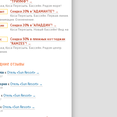
"ТРИУМФ"! →
ка, Коса Пересыпь. Бассейн. Рядом море!
Скидка 20% в "АДАМАНТЕ"! →
Коса Пересыпь. Бассейн. Первая линия.
анимация. Озеленение.
Скидка 20% в "АЛАДДИН"! →
Коса Пересыпь. Новый бассейн! Вид на
Скидка 50% в пляжных коттеджах
"RAMZES"! →
ка, Коса Пересыпь. Бассейн. Рядом центр.
иния.
дние отзывы
лія
к
Отель «Sun Resort» →
:07
ория
к
Отель «Sun Resort» →
:39
я
к
Отель «Sun Resort» →
7
к
Отель «Sun Resort» →
:28