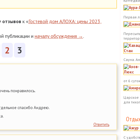
Коттеджи.
Первая л
у
отзывов
к «
Гостевой дом АЛОХА: цены 2023,
Пересыпь
ой публикации и
началу обсуждения →
.
территор
2
3
Сауна. А
от 6 суток
 очень понравилось.
Царское 
для тихо
тдельное спасибо Андрею.
а.
Отдых
Ответить
С удобст