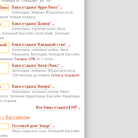
 Номера от "Стандарт" до "VIP".
База отдыха "Аура-Люкс"→
Категория: Новинка
Федотова коса.
иния. Новые номера.
База отдыха "Диана"→
Категория: в центре всего.
Коса
. Большой бассейн. Свой пляж. Зеленая
ия.
База отдыха "Казацкий стан" →
Категория: семейный отдых.
Коса
Пересыпь. Коттеджи. Большой бассейн.
нимация.
Скидка 10%
от 7 суток.
База отдыха "Азов-Люкс"→
Категория: недорого.
Федотова коса.
100 метров до пляжа.
Сутки в подарок
.
База отдыха "Амира"→
Категория: частный сектор.
Мкрн.
село. Зеленая территория. Бассейн. Квартиры
го отдыха.
Все базы отдыха
|
VIP→
 с бассейном
Гостевой дом "Ажур" →
Мкрн. Царское село. Большой бассейн.
вами.