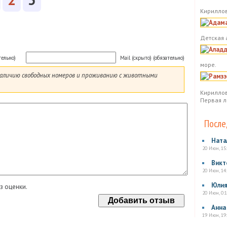
Кириллов
Детская 
тельно)
Mail (скрыто) (обязательно)
море.
 наличию свободных номеров и проживанию с животными
Кириллов
Первая л
После
Ната
20 Июн, 15
Викт
20 Июн, 14
Юли
з оценки.
20 Июн, 0:1
Анна
19 Июн, 19