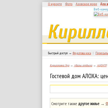
О курорте
Фото
Азовское море
Для 
Веб-каме
Кирилл
Быстрый доступ →
Федотова коса
|
Пересыпь
Кирилловка.Укр
→
⭐Базы отдыха
→
⭐ЦЕНТР
Гостевой дом АЛОХА: це
Смотрите также
другое жилье
→
Ф