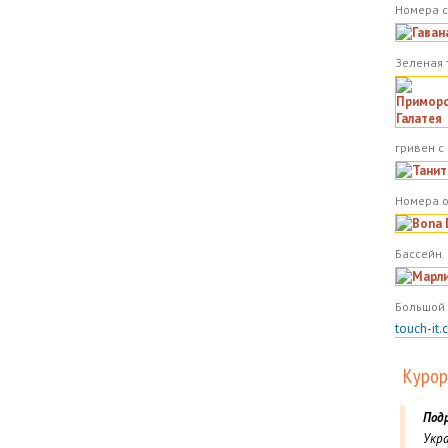
Номера с
Зеленая 
гривен с
Номера о
Бассейн.
Большой 
touch-it.
Курор
Под
Укра