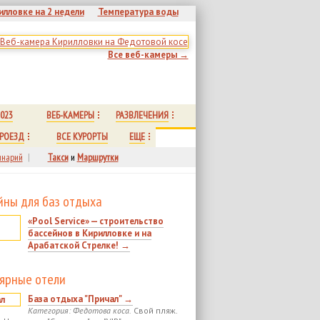
илловке на 2 недели
Температура воды
Все веб-камеры →
023
ВЕБ-КАМЕРЫ
РАЗВЛЕЧЕНИЯ
РОЕЗД
ВСЕ КУРОРТЫ
ЕЩЕ
нарий
|
Такси
и
Маршрутки
йны для баз отдыха
«Pool Service» — строительство
бассейнов в Кирилловке и на
Арабатской Стрелке! →
ярные отели
База отдыха "Причал" →
Категория: Федотова коса.
Свой пляж.