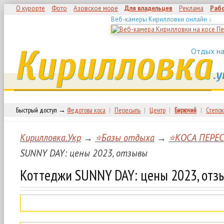
О курорте
Фото
Азовское море
Для владельцев
Реклама
Раб
Веб-камеры Кирилловки онлайн ↓
Кирилловка
Отдых на
.у
Быстрый доступ →
Федотова коса
|
Пересыпь
|
Центр
|
Бирючий
|
Степок
Кирилловка.Укр
→
⭐Базы отдыха
→
⭐КОСА ПЕРЕ
SUNNY DAY: цены 2023, отзывы
Коттеджи SUNNY DAY: цены 2023, отз