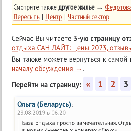
Смотрите также
другое жилье
→
Федотова
Пересыпь
|
Центр
|
Частный сектор
Сейчас Вы читаете
3-ую страницу
от
отдыха САН ЛАЙТ: цены 2023, отзыв
Вы также можете вернуться к самой
началу обсуждения →
.
«
1
2
3
Перейти на страницу:
Ольга (Беларусь)
:
28.08.2019 в 06:20
База отдыха просто замечательная. От
в новых 4-местных номерах «Люкс».