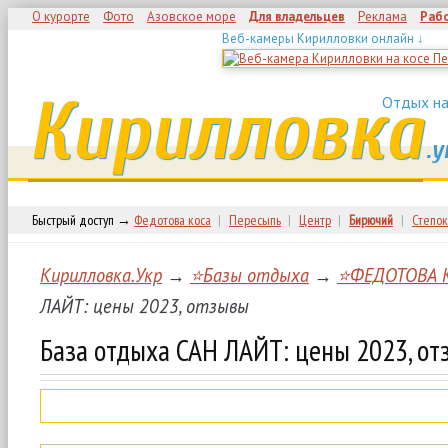
О курорте
Фото
Азовское море
Для владельцев
Реклама
Раб
Веб-камеры Кирилловки онлайн ↓
Кирилловка
Отдых на
.у
Быстрый доступ →
Федотова коса
|
Пересыпь
|
Центр
|
Бирючий
|
Степок
Кирилловка.Укр
→
⭐Базы отдыха
→
⭐ФЕДОТОВА 
ЛАЙТ: цены 2023, отзывы
База отдыха САН ЛАЙТ: цены 2023, о