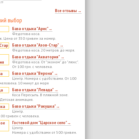
:28
Все отзывы →
ий выбор
База отдыха "Арис"→
Федотова коса.
ж. Цена от 350 гривен за номер.
База отдыха "Азов-Стар" →
Федотова коса. 20 метров до моря.
База отдыха "Акватория" →
Федотова коса. От "эконом" до "люкс".
От 100 грн. с человека.
База отдыха "Верона" →
Центр. Номера с удобствами. От 100
 человека. 10 минут до моря
База отдыха "Левада" →
Коса Пересыпь. В пляжной зоне.
 Детская анимация.
База отдыха "Ракушка"→
Центр.
100 гривен с человека.
Гостевой дом "Царское село"→
Центр.
Номера с удобствами от 500 гривен.