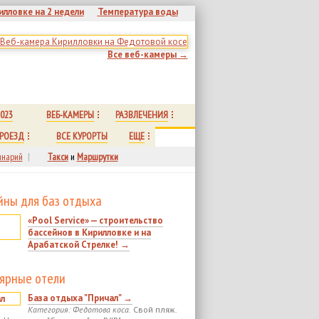
илловке на 2 недели
Температура воды
Все веб-камеры →
023
ВЕБ-КАМЕРЫ
РАЗВЛЕЧЕНИЯ
РОЕЗД
ВСЕ КУРОРТЫ
ЕЩЕ
нарий
|
Такси
и
Маршрутки
йны для баз отдыха
«Pool Service» — строительство
бассейнов в Кирилловке и на
Арабатской Стрелке! →
ярные отели
База отдыха "Причал" →
Категория: Федотова коса.
Свой пляж.