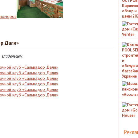
ор Дали»
владельцем.
Рекла