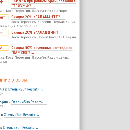
СКИДКА при раннем бронировании в
"ТРИУМФ"! →
ка, Коса Пересыпь. Бассейн. Рядом море!
Скидка 20% в "АДАМАНТЕ"! →
Коса Пересыпь. Бассейн. Первая линия.
анимация. Озеленение.
Скидка 20% в "АЛАДДИН"! →
Коса Пересыпь. Новый бассейн! Вид на
Скидка 50% в пляжных коттеджах
"RAMZES"! →
ка, Коса Пересыпь. Бассейн. Рядом центр.
иния.
дние отзывы
лія
к
Отель «Sun Resort» →
:07
ория
к
Отель «Sun Resort» →
:39
я
к
Отель «Sun Resort» →
7
к
Отель «Sun Resort» →