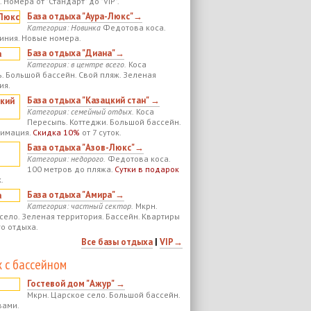
 Номера от "Стандарт" до "VIP".
База отдыха "Аура-Люкс"→
Категория: Новинка
Федотова коса.
иния. Новые номера.
База отдыха "Диана"→
Категория: в центре всего.
Коса
. Большой бассейн. Свой пляж. Зеленая
ия.
База отдыха "Казацкий стан" →
Категория: семейный отдых.
Коса
Пересыпь. Коттеджи. Большой бассейн.
нимация.
Скидка 10%
от 7 суток.
База отдыха "Азов-Люкс"→
Категория: недорого.
Федотова коса.
100 метров до пляжа.
Сутки в подарок
.
База отдыха "Амира"→
Категория: частный сектор.
Мкрн.
село. Зеленая территория. Бассейн. Квартиры
го отдыха.
Все базы отдыха
|
VIP→
 с бассейном
Гостевой дом "Ажур" →
Мкрн. Царское село. Большой бассейн.
вами.