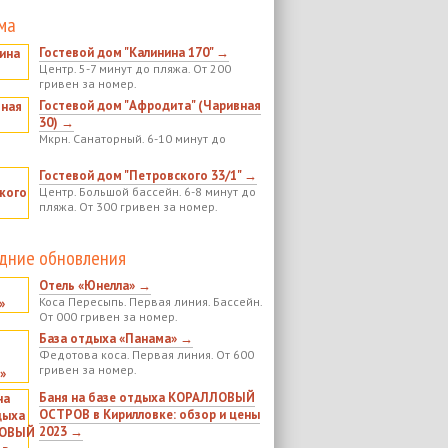
ма
Гостевой дом "Калинина 170" →
Центр. 5-7 минут до пляжа. От 200
гривен за номер.
Гостевой дом "Афродита" (Чаривная
30) →
Мкрн. Санаторный. 6-10 минут до
Гостевой дом "Петровского 33/1" →
Центр. Большой бассейн. 6-8 минут до
пляжа. От 300 гривен за номер.
дние обновления
Отель «Юнелла» →
Коса Пересыпь. Первая линия. Бассейн.
От 000 гривен за номер.
База отдыха «Панама» →
Федотова коса. Первая линия. От 600
гривен за номер.
Баня на базе отдыха КОРАЛЛОВЫЙ
ОСТРОВ в Кирилловке: обзор и цены
2023 →