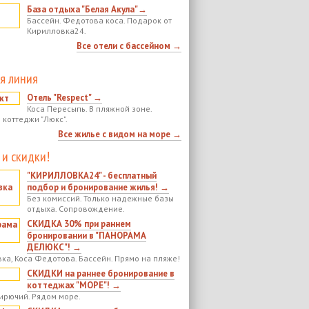
База отдыха "Белая Акула"→
Бассейн. Федотова коса. Подарок от
Кирилловка24.
Все отели с бассейном →
я линия
Отель "Respect" →
Коса Пересыпь. В пляжной зоне.
 коттеджи "Люкс".
Все жилье с видом на море →
 и скидки!
"КИРИЛЛОВКА24" - бесплатный
подбор и бронирование жилья! →
Без комиссий. Только надежные базы
отдыха. Сопровождение.
СКИДКА 30% при раннем
бронировании в "ПАНОРАМА
ДЕЛЮКС"! →
ка, Коса Федотова. Бассейн. Прямо на пляже!
СКИДКИ на раннее бронирование в
коттеджах "МОРЕ"! →
ирючий. Рядом море.