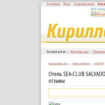
О курорте
Фото
Азовское море
Для 
Веб-каме
Кирилл
Быстрый доступ →
Федотова коса
|
Пересыпь
Кирилловка.Укр
→
⭐Базы отдыха
→
⭐ЦЕНТР
Отель SEA-CLUB SALVADO
отзывы