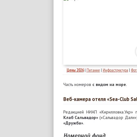
Цены 2026
|
Питание
|
Инфраструктура
|
Фот
Часть номеров
с видом на море
.
Веб-камера отеля «Sea-Club Sa
Редакцией НИАП «Кирилловка.Укр» 
Клаб Сальвадор»
(«Сальвадор Дали»
«Дружба»
.
Номерной фонд