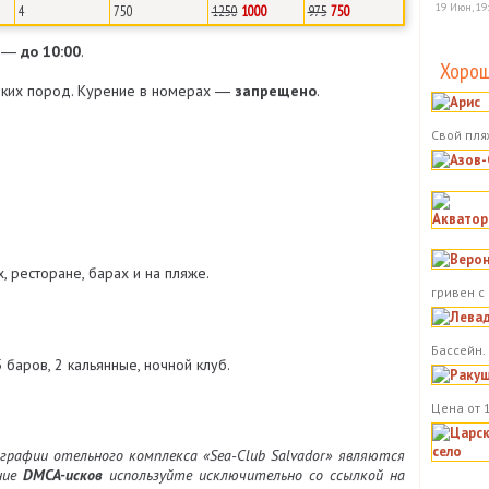
19 Июн, 19
4
750
1250
1000
975
750
е ―
до 10:00
.
Хорош
лких пород. Курение в номерах ―
запрещено
.
Свой пля
, ресторане, барах и на пляже.
гривен с
Бассейн.
5 баров, 2 кальянные, ночной клуб.
Цена от 
рафии отельного комплекса «Sea-Club Salvador» являются
ние
DMCA-исков
используйте исключительно со ссылкой на