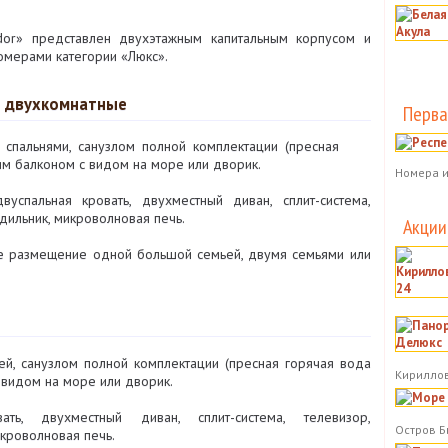
dor» представлен двухэтажным капитальным корпусом и
мерами категории «Люкс».
е двухкомнатные
Перва
спальнями, санузлом полной комплектации (пресная
им балконом с видом на море или дворик.
Номера и
успальная кровать, двухместный диван, сплит-система,
одильник, микроволновая печь.
Акции
 размещение одной большой семьей, двумя семьями или
ей, санузлом полной комплектации (пресная горячая вода
Кириллов
 видом на море или дворик.
ть, двухместный диван, сплит-система, телевизор,
Остров Б
икроволновая печь.