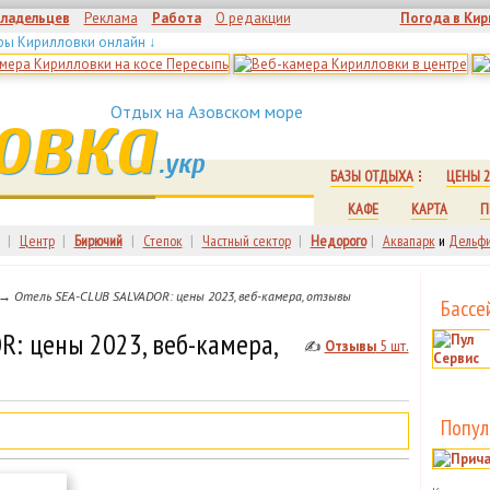
владельцев
Реклама
Работа
О редакции
Погода в Кир
ры Кирилловки онлайн ↓
овка
Отдых на Азовском море
.укр
БАЗЫ ОТДЫХА
ЦЕНЫ 2
КАФЕ
КАРТА
П
|
Центр
|
Бирючий
|
Степок
|
Частный сектор
|
Недорого
|
Аквапарк
и
Дельфи
→ Отель SEA-CLUB SALVADOR: цены 2023, веб-камера, отзывы
Бассе
R: цены 2023, веб-камера,
✍
Отзывы
5 шт.
Попул