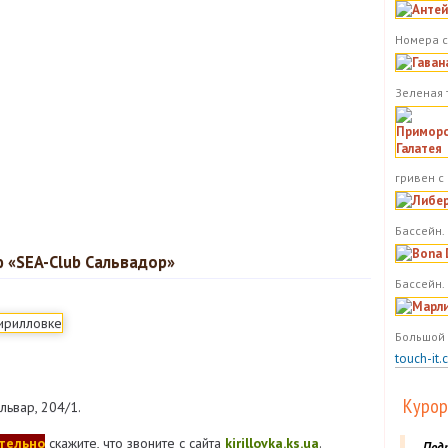
Номера с
Зеленая 
гривен с
Бассейн. 
 «SEA-Club Сальвадор»
Бассейн.
Большой 
touch-it.
Курор
львар, 204/1.
тельно
скажите, что звоните с сайта
kirillovka.ks.ua
.
Под