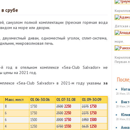
 в срубе
Кириллов
ей, санузлом полной комплектации (пресная горячая вода
Детская 
 видом на море или дворик.
 двухместный диван, одноместный уголок, сплит-система,
море.
одильник, микроволновая печь.
Кириллов
Первая л
й год в отельном комплексе «Sea-Club Salvador» не
ы цены на 2021 год.
После
мплексе «Sea-Club Salvador» в 2021-м году указаны
за
Ната
20 Июн, 15
Макс. мест
01.06-30.06
01.07-31.08
01.09-30.09
Викт
8
1750
2500
2250
2275
1750
20 Июн, 14
6
1750
2500
2250
2275
1750
Юли
20 Июн, 0:1
6
1500
2000
1750
1950
1500
4
1250
1750
1350
1625
1250
Анна