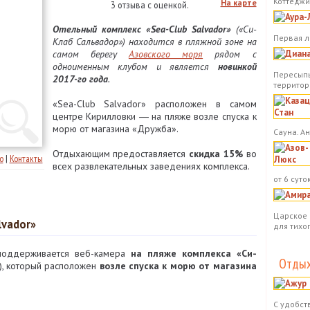
Коттеджи.
На карте
3 отзыва с оценкой.
Отельный комплекс «Sea-Club Salvador»
(«Си-
Первая л
Клаб Сальвадор») находится в пляжной зоне на
самом берегу
Азовского моря
рядом с
одноименным клубом и является
новинкой
Пересыпь
2017-го года
.
территор
«Sea-Club Salvador» расположен в самом
центре Кирилловки ― на пляже возле спуска к
морю от магазина «Дружба».
Сауна. А
Отдыхающим предоставляется
скидка 15%
во
о
|
Контакты
всех развлекательных заведениях комплекса.
от 6 суток
Царское 
lvador»
для тихо
поддерживается веб-камера
на пляже комплекса «Си-
Отдых
), который расположен
возле спуска к морю от магазина
С удобст