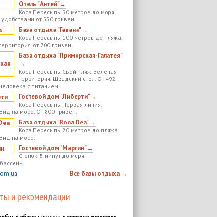
Отель "Антей"→
Коса Пересыпь. 50 метров до моря.
 удобствами от 550 гривен.
База отдыха "Гавана"→
Коса Пересыпь. 100 метров до пляжа.
территория, от 700 гривен.
База отдыха "Приморская-Галатея"
→
Коса Пересыпь. Свой пляж. Зеленая
территория. Шведский стол. От 492
 человека с питанием.
Гостевой дом "Либерти"→
Коса Пересыпь. Первая линия.
Вид на море. От 800 гривен.
База отдыха "Bona Dea" →
Коса Пересыпь. 20 метров до пляжа.
 Вид на море.
Гостевой дом "Марлин"→
Степок. 5 минут до моря.
бассейн.
com.ua
Все базы отдыха →
ты и рекомендации
робные обзоры
основных
морских курортов