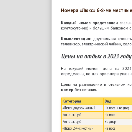
Номера «Люкс» 6-8-ми местные
Каждый номер представлен
спальн
круглосуточно) и большим балконом с
Комплектация:
двуспальная кровать,
телевизор, электрический чайник, хол
Цены на отдых в 2023 году
На текущий момент цены на 2023-
определены, но для ориентира указан
Цены на размещение в отельном ко
номер
без питания.
Категория
Вид
«Люкс» двухкомнатный
На море и во двор
Коттедж-сруб
На море
Коттедж-сруб
Во двор
«Люкс» 2-4-х местный
На море